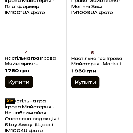
4
5
Настільна гра Ігрова
Настільна гра Ігрова
Майстерня -
Майстерня - Магічні
Платформер
Вежі
1 750 грн
1 950 грн
Купити
Купити
Хіт