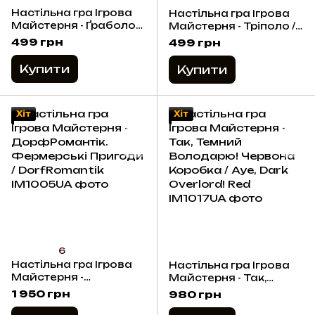
Настільна гра Ігрова
Настільна гра Ігрова
Майстерня - Ґраболо
Майстерня - Тріполо /
Монстри / Grabolo
Tripolo
499 грн
499 грн
Monstuor
Купити
Купити
Хіт
Хіт
6
Настільна гра Ігрова
Настільна гра Ігрова
Майстерня -
Майстерня - Так,
ДорфРомантік.
Темний Володарю!
1 950 грн
980 грн
Фермерські Пригоди /
Червона Коробка / Aye,
DorfRomantik