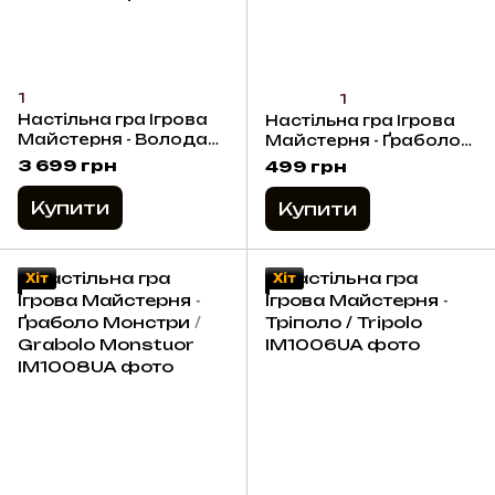
1
1
Настільна гра Ігрова
Настільна гра Ігрова
Майстерня - Володарі
Майстерня - Ґраболо
Раґнароку: Досягнуті
Молодший / Grabolo
3 699 грн
499 грн
цілі (доповнення)
Jr.
Купити
Купити
Хіт
Хіт