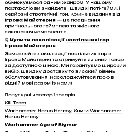
обмежуємося одним жанром. У нашому
портфоліо ви знайдете і швидкі паті-гейми, і
серйозні стратегічні ігри. Кожне видання від
Ігрова Майстерня
— це поєднання
оригінального геймплею та якісного
виконання компонентів.
🛒
Купити локалізації
настільних ігор
Ігрова Майстерня
Замовляйте локалізації настільних ігор в
Ігрова Майстерня
та отримуйте якісний товар
за доступною ціною. Ми гарантуємо широкий
вибір, швидку доставку та високий рівень
обслуговування. Насолоджуйтеся грою в
рідній мові разом із нами!
Популярні категорії товарів
Kill Team
Warhammer Horus Heresy
,
Книги Warhammer
Horus Heresy
Warhammer Age of Sigmar