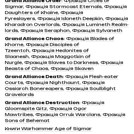
Grand Alliance Order
:
Фракція Cities of
Sigmar
,
Фракція Stormcast Eternals
,
Фракція
Daughters of Khaine
,
Фракція
Fyreslayers
,
Фракція Idoneth Deepkin
,
Фракція
Kharadron Overlords
,
Фракція Lumineth Realm-
lords
,
Фракція Seraphon
,
Фракція Sylvaneth
Grand Alliance Chaos
:
Фракція Blades of
Khorne
,
Фракція Disciples of
Tzeentch
,
Фракція Hedonites of
Slaanesh
,
Фракція Maggotkin of
Nurgle
,
Фракція Slaves to Darkness
,
Фракція
Beasts of Chaos
,
Фракція Skaven
Grand Alliance Death
:
Фракція Flesh-eater
Courts
,
Фракція Nighthaunt
,
Фракція
Ossiarch Bonereapers
,
Фракція Soulblight
Gravelords
Grand Alliance Destruction
:
Фракція
Gloomspite Gitz
,
Фракція Ogor
Mawtribes
,
Фракція Orruk Warclans
,
Фракція
Sons of Behemat
Книги Warhammer Age of Sigmar