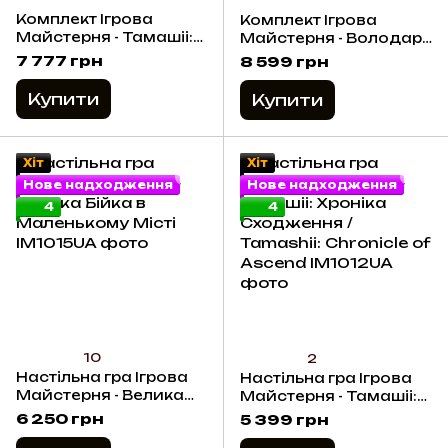
Комплект Ігрова
Комплект Ігрова
Майстерня - Тамашіі:
Майстерня - Володарі
Хроніка Сходження /
Раґнароку / Lords of
7 777 грн
8 599 грн
Tamashii: Chronicle of
Ragnarok +
Ascend + доповнення
доповнення
Купити
Купити
Хіт
Хіт
Нове надходження
Нове надходження
4
4
10
2
Настільна гра Ігрова
Настільна гра Ігрова
Майстерня - Велика
Майстерня - Тамашіі:
Бійка в Маленькому
Хроніка Сходження /
6 250 грн
5 399 грн
Місті
Tamashii: Chronicle of