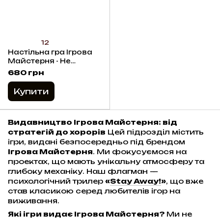
12
Настільна гра Ігрова
Майстерня - Не
наближайся.
680 грн
Оновлена редакція /
Stay Away! (Щось)
Купити
Видавництво Ігрова Майстерня: від
стратегій до хорорів
Цей підрозділ містить
ігри, видані безпосередньо під брендом
Ігрова Майстерня
. Ми фокусуємося на
проектах, що мають унікальну атмосферу та
глибоку механіку. Наш флагман —
психологічний трилер
«
Stay Away!
»
, що вже
став класикою серед любителів ігор на
виживання.
Які ігри видає Ігрова Майстерня?
Ми не