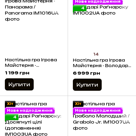
Нове надходження
4
14
Настільна гра Ігрова
Настільна гра Ігрова
Майстерня -
Майстерня - Володарі
Панорама / Panorama
Раґнароку
1 199 грн
6 999 грн
Купити
Купити
Хіт
Хіт
Нове надходження
Нове надходження
4