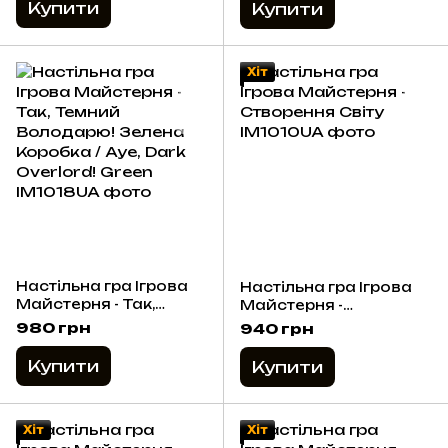
Dark Overlord! Red
Купити
Купити
Хіт
Настільна гра Ігрова
Настільна гра Ігрова
Майстерня - Так,
Майстерня -
Темний Володарю!
Створення Світу
980 грн
940 грн
Зелена Коробка / Aye,
Dark Overlord! Green
Купити
Купити
Хіт
Хіт