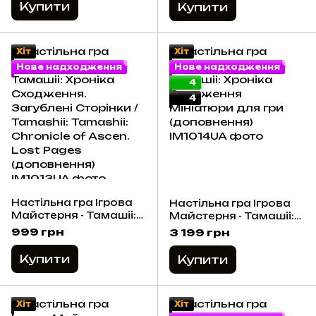
Ascend
Купити
Купити
Хіт
Хіт
Нове надходження
Нове надходження
4
4
Настільна гра Ігрова
Настільна гра Ігрова
Майстерня - Тамашіі:
Майстерня - Тамашіі:
Хроніка Сходження.
Хроніка Сходження
999 грн
3 199 грн
Загублені Сторінки /
Мініатюри для гри
Tamashii: Tamashii:
(доповнення)
Купити
Купити
Chronicle of Ascen.
Lost Pages
(доповнення)
Хіт
Хіт