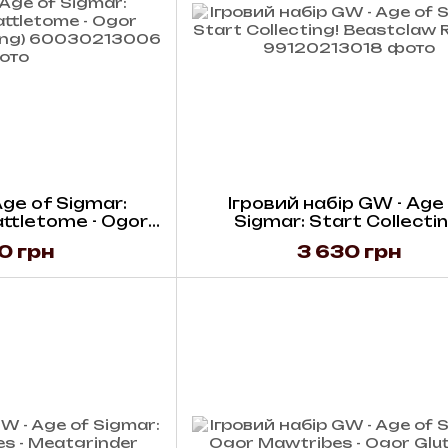
ge of Sigmar:
Ігровий набір GW - Age
ttletome - Ogor
Sigmar: Start Collectin
 (Hb) (Eng)
Beastclaw Raiders
0 грн
3 630 грн