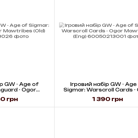
р GW - Age of
Ігровий набір GW - Age
guard - Ogor
Sigmar: Warscroll Cards -
es (Old)
Mawtribes (Eng)
0 грн
1 390 грн