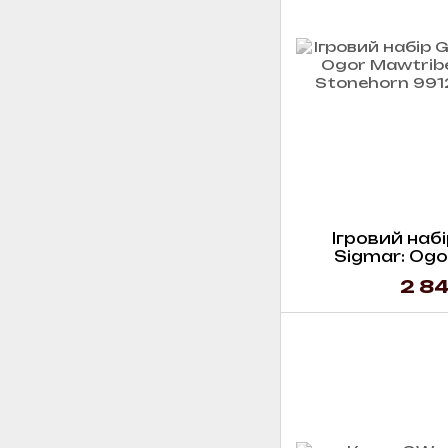
Ігровий набі
Sigmar: Ogo
Frostlord 
2 84