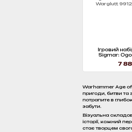
Ігровий набі
Sigmar: Ogo
Meatgrind
7 88
Warhammer Age of S
пригоди, битви та 
потрапите в глибок
забути.
Візуальна складов
історії, кожний п
стає творцем свог