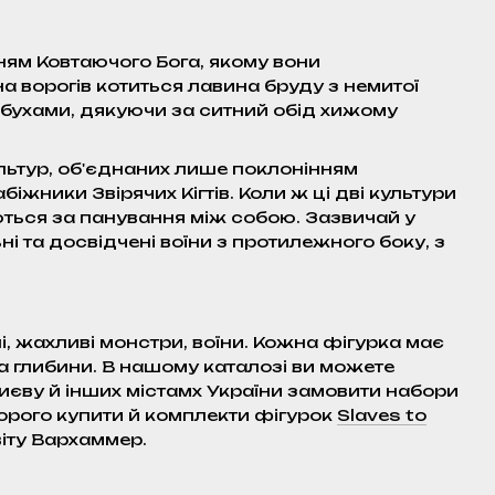
ням Ковтаючого Бога, якому вони
на ворогів котиться лавина бруду з немитої
льбухами, дякуючи за ситний обід хижому
льтур, об'єднаних лише поклонінням
жники Звірячих Кігтів. Коли ж ці дві культури
рються за панування між собою. Зазвичай у
і та досвідчені воїни з протилежного боку, з
і, жахливі монстри, воїни. Кожна фігурка має
та глибини. В нашому каталозі ви можете
Києву й інших містамх України замовити набори
дорого купити й комплекти фігурок
Slaves to
віту Вархаммер.