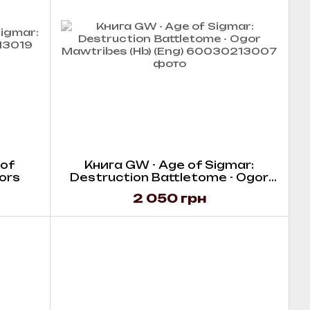
 of
Книга GW - Age of Sigmar:
ors
Destruction Battletome - Ogor
Mawtribes (Hb) (Eng)
2 050 грн