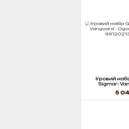
Ігровий набі
Sigmar: Van
Mawtrib
5 04