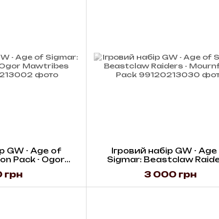
р GW - Age of
Ігровий набір GW - Age
on Pack - Ogor
Sigmar: Beastclaw Raide
es (Eng)
Mournfang Pack
 грн
3 000 грн