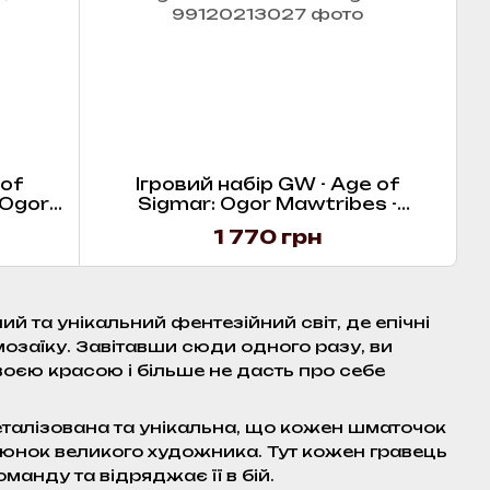
 of
Ігровий набір GW - Age of
 Ogor
Sigmar: Ogor Mawtribes -
Ironguts
1 770 грн
й та унікальний фентезійний світ, де епічні
мозаїку. Завітавши сюди одного разу, ви
 своєю красою і більше не дасть про себе
еталізована та унікальна, що кожен шматочок
люнок великого художника. Тут кожен гравець
анду та відряджає її в бій.