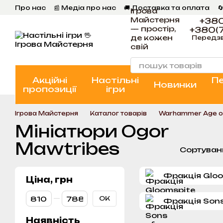
Перейти к основному контенту
Про нас
📰 Медіа про нас
🚚 Доставка та оплата

Ігрова
💬 Відгуки
📝 Блог
📞 Контакти Ігрова Майстерня
Майстерня
+380
— простір,
+380(7
де кожен
Передз
свій
Акційні
Настільні
П
Новинки
пропозиції
ігри
Ігрова Майстерня
Каталог товарів
Warhammer Age o
Мініатюри Ogor
Mawtribes
Сортуван
Фракція Gloo
Ціна, грн
От Ціна, грн
До Ціна, грн
ОК
Фракція Sons
Наявність