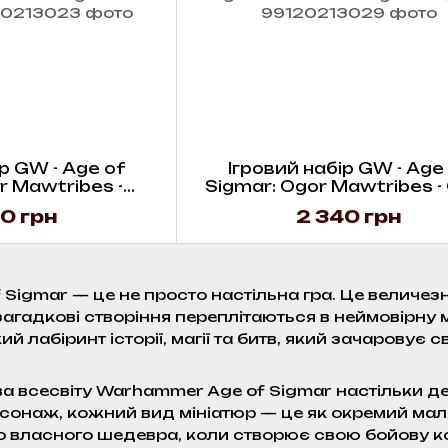
р GW - Age of
Ігровий набір GW - Age
r Mawtribes -
Sigmar: Ogor Mawtribes -
er Warglutt
Gluttons
0 грн
2 340 грн
igmar — це не просто настільна гра. Це величезни
загадкові створіння переплітаються в неймовірну 
ий лабіринт історії, магії та битв, який зачаровує
а всесвіту Warhammer Age of Sigmar настільки д
ерсонаж, кожний вид мініатюр — це як окремий ма
о власного шедевра, коли створює свою бойову ком