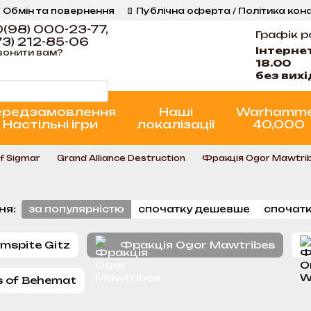
 Обмін та повернення
📄 Публічна оферта / Політика кон
Програма Лояльності
Стан проєктів
(98) 000-23-77,
Графік р
3) 212-85-06
Інтерне
вонити вам?
18.00
без вих
ередзамовлення
Наші
Warhamm
Настільні ігри
локалізації
40,000
f Sigmar
Grand Alliance Destruction
Фракція Ogor Mawtri
ня:
за популярністю
спочатку дешевше
спочатк
mspite Gitz
Фракція Ogor Mawtribes
 of Behemat