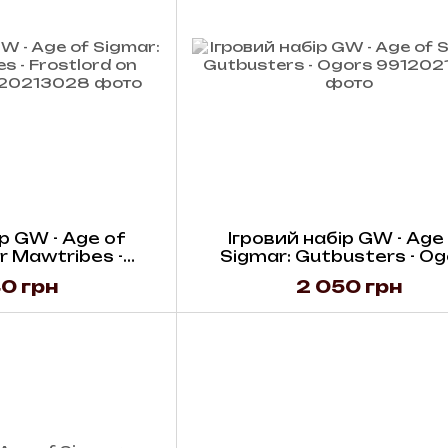
р GW - Age of
Ігровий набір GW - Age
r Mawtribes -
Sigmar: Gutbusters - Og
on Stonehorn
0 грн
2 050 грн