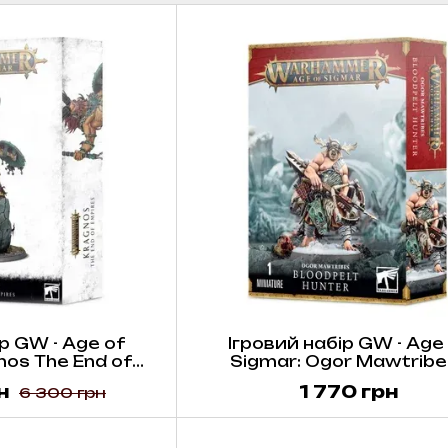
р GW - Age of
Ігровий набір GW - Age
nos The End of
Sigmar: Ogor Mawtribes
ires
Bloodpelt Hunter
н
1 770 грн
6 300 грн