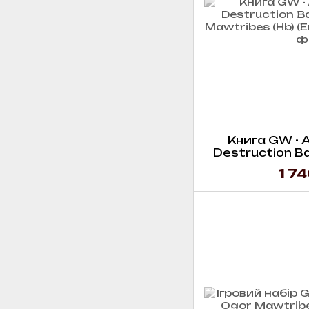
Книга GW - A
Destruction Ba
Mawtribes
1 74