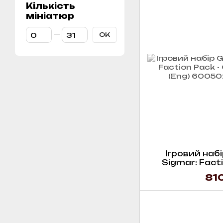
Кількість
мініатюр
От Кількість мініатюр
До Кількість мініатюр
ОК
Ігровий набі
Sigmar: Facti
Mawtrib
810