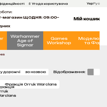
Укр
Рус
фіденційності
📄 Угода користувача
оботи:
т-магазин ЩОДНЯ: 09:00–
Мій кошик
ідних
Warhammer
er
Games
Моделюва
Age of
Workshop
та Фарб
Sigmar
bes
Відображення:
у дорожчі
за назвою
Фракція Orruk Warclans