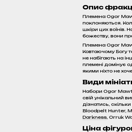
Опис фракці
Племена Ogor Mawt
поклоняються. Коли
шкіри цих воїнів. 
божеству, вони пр
Племена Ogor Mawt
Ковтаючому Богу та
не набігають на і
племені домінує од
якими ніхто не хоч
Види мініа
Набори Ogor Mawtr
свій унікальний ви
дізнатись, скільки
Bloodpelt Hunter, 
Darkness
, Orruk W
Ціна фігуро