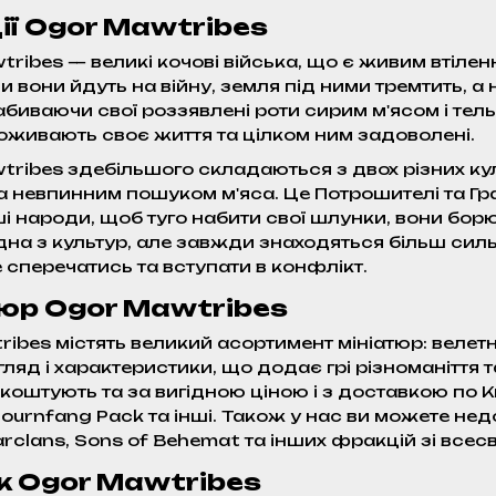
ї Ogor Mawtribes
ribes — великі кочові війська, що є живим втілен
 вони йдуть на війну, земля під ними тремтить, а 
Набиваючи свої роззявлені роти сирим м'ясом і те
оживають своє життя та цілком ним задоволені.
ribes здебільшого складаються з двох різних ку
 невпинним пошуком м'яса. Це Потрошителі та Грабі
нші народи, щоб туго набити свої шлунки, вони бо
на з культур, але завжди знаходяться більш сильн
е сперечатись та вступати в конфлікт.
тюр Ogor Mawtribes
ibes містять великий асортимент мініатюр: велетн
гляд і характеристики, що додає грі різноманіття 
 коштують та за вигідною ціною і з доставкою по 
Mournfang Pack та інші. Також у нас ви можете не
arclans, Sons of Behemat та інших фракцій зі всес
к Ogor Mawtribes