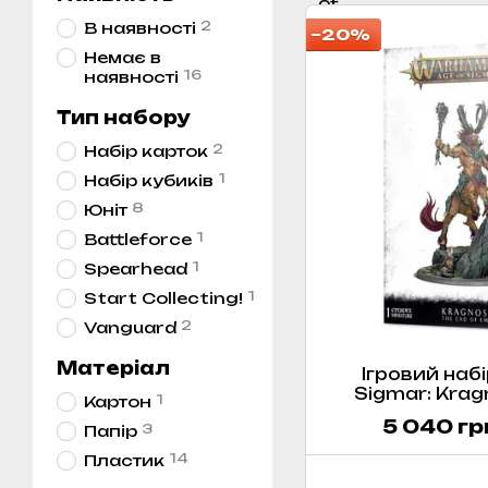
2
В наявності
−20%
Немає в
16
наявності
Тип набору
2
Набір карток
1
Набір кубиків
8
Юніт
1
Battleforce
1
Spearhead
1
Start Collecting!
2
Vanguard
Матеріал
Ігровий набі
Sigmar: Krag
1
Картон
Emp
5 040 гр
3
Папір
14
Пластик