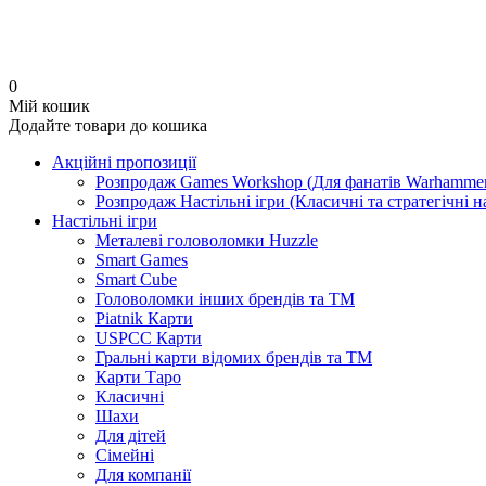
0
Мій кошик
Додайте товари до кошика
Акційні пропозиції
Розпродаж Games Workshop (Для фанатів Warhammer
Розпродаж Настільні ігри (Класичні та стратегічні 
Настільні ігри
Металеві головоломки Huzzle
Smart Games
Smart Cube
Головоломки інших брендів та ТМ
Piatnik Карти
USPCC Карти
Гральні карти відомих брендів та ТМ
Карти Таро
Класичні
Шахи
Для дітей
Сімейні
Для компанії