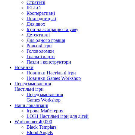
Стратегії
IELLO
Кооперативні
Пригодницькі
Для двох
Ігри на асоціацію та уяву
Детективні
Для одного гравця
Рольові ігри
Головоломки
Гральні карти
Пазли і конструктори
Новинки
Новинки Настільні ігри
Новинки Games Workshop
Передзамовлення
Настільні ігри
Передзамовлення
Games Workshop
Наші локалізації
Ігрова Майстерня
LOKI Настільні ігри для дітей
Warhammer 40,000
Black Templars
Blood Angels