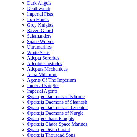
Dark Angels
Deathwatch
Imperial Fists
Iron Hands
Grey Knights
Raven Guard
Salamanders
Space Wolves
Ultramarines
White Scars
Adepta Sororitas
Adeptus Custodes
Adeptus Mechanicus
Astra Militarum
Agents Of The Imperium
Imperial Knights
Imperial Agents
Фракція Daemons of Khorne
Фракція Daemons of Slaanesh
Фракція Daemons of Tzeentch
Фракція Daemons of Nurgle
Фракція Chaos Knights
Фракція Chaos Space Marines
Фракція Death Guard
Фракція Thousand Sons