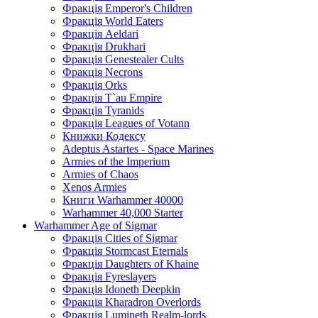
Фракція Emperor's Children
Фракція World Eaters
Фракція Aeldari
Фракція Drukhari
Фракція Genestealer Cults
Фракція Necrons
Фракція Orks
Фракція T`au Empire
Фракція Tyranids
Фракція Leagues of Votann
Книжки Кодексу
Adeptus Astartes - Space Marines
Armies of the Imperium
Armies of Chaos
Xenos Armies
Книги Warhammer 40000
Warhammer 40,000 Starter
Warhammer Age of Sigmar
Фракція Cities of Sigmar
Фракція Stormcast Eternals
Фракція Daughters of Khaine
Фракція Fyreslayers
Фракція Idoneth Deepkin
Фракція Kharadron Overlords
Фракція Lumineth Realm-lords