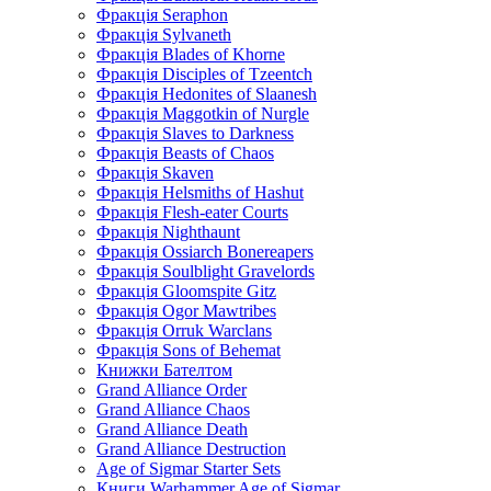
Фракція Seraphon
Фракція Sylvaneth
Фракція Blades of Khorne
Фракція Disciples of Tzeentch
Фракція Hedonites of Slaanesh
Фракція Maggotkin of Nurgle
Фракція Slaves to Darkness
Фракція Beasts of Chaos
Фракція Skaven
Фракція Helsmiths of Hashut
Фракція Flesh-eater Courts
Фракція Nighthaunt
Фракція Ossiarch Bonereapers
Фракція Soulblight Gravelords
Фракція Gloomspite Gitz
Фракція Ogor Mawtribes
Фракція Orruk Warclans
Фракція Sons of Behemat
Книжки Бателтом
Grand Alliance Order
Grand Alliance Chaos
Grand Alliance Death
Grand Alliance Destruction
Age of Sigmar Starter Sets
Книги Warhammer Age of Sigmar