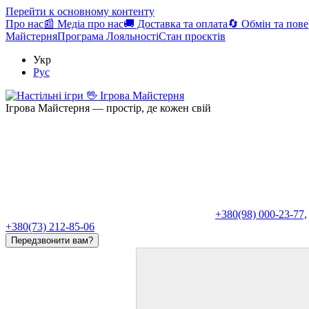
Перейти к основному контенту
Про нас
📰 Медіа про нас
🚚 Доставка та оплата
🔄 Обмін та пов
Майстерня
Програма Лояльності
Стан проєктів
Укр
Рус
Ігрова Майстерня — простір, де кожен свій
+380(98) 000-23-77,
+380(73) 212-85-06
Передзвонити вам?