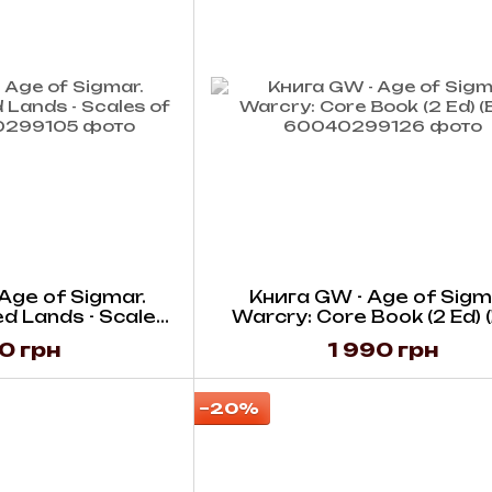
Age of Sigmar.
Книга GW - Age of Sigm
d Lands - Scales
Warcry: Core Book (2 Ed) 
alaxis
0 грн
1 990 грн
−20%