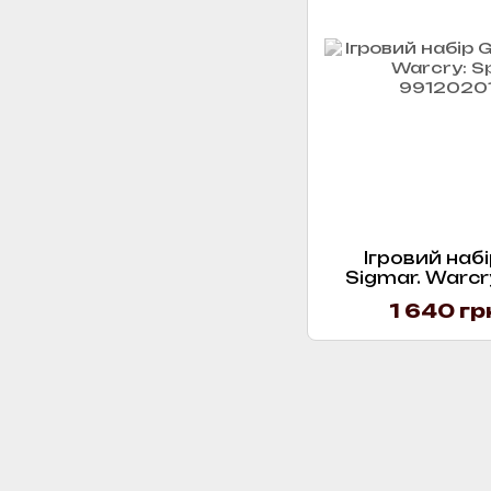
Ігровий набі
Sigmar. Warcry
1 640 гр