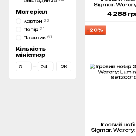
обкладинка
Sigmar. Warcry
(En
Матеріал
4 288 гр
22
Картон
21
Папір
−20%
61
Пластик
Кількість
мініатюр
От Кількість мініатюр
До Кількість мініатюр
ОК
Ігровий набі
Sigmar. Warcry:
lo