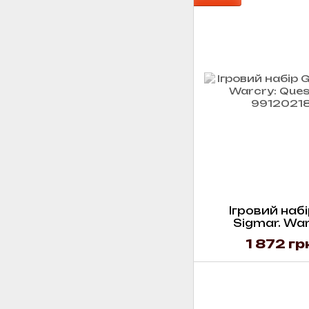
Ігровий набі
Sigmar. War
Soul
1 872 гр