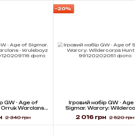
−20%
р GW - Age of
Ігровий набір GW - Age
 Orruk Warclans -
Sigmar. Warcry: Wilderc
onsta Killaz
Hunters
н
2 016 грн
2 340 грн
2 520 грн