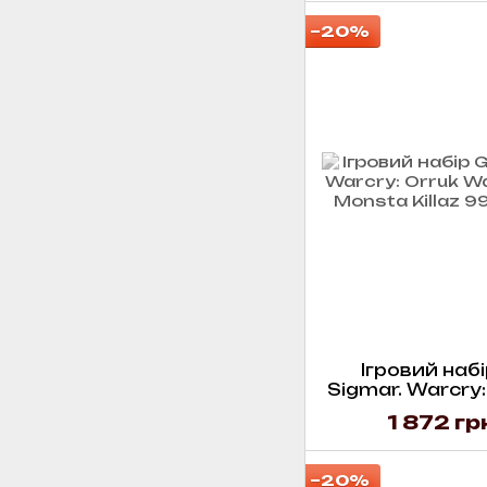
−20%
Ігровий набі
Sigmar. Warcry:
Kruleboyz M
1 872 гр
−20%