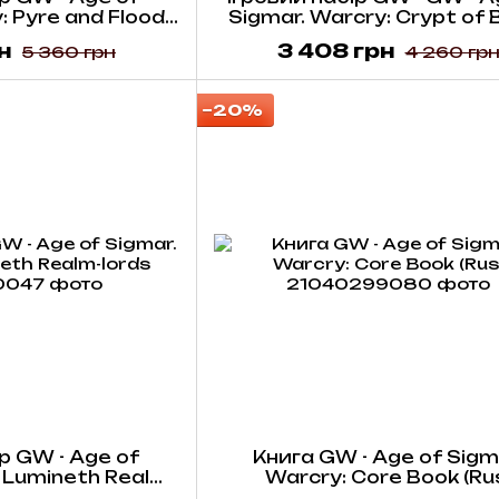
: Pyre and Flood
Sigmar. Warcry: Crypt of 
glish)
(English)
н
3 408 грн
5 360 грн
4 260 гр
−20%
р GW - Age of
Книга GW - Age of Sigm
 Lumineth Realm-
Warcry: Core Book (Ru
rds