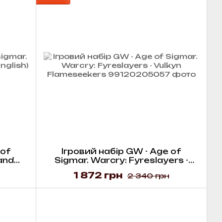
 of
Ігровий набір GW - Age of
and
Sigmar. Warcry: Fyreslayers -
Vulkyn Flameseekers
1 872 грн
2 340 грн