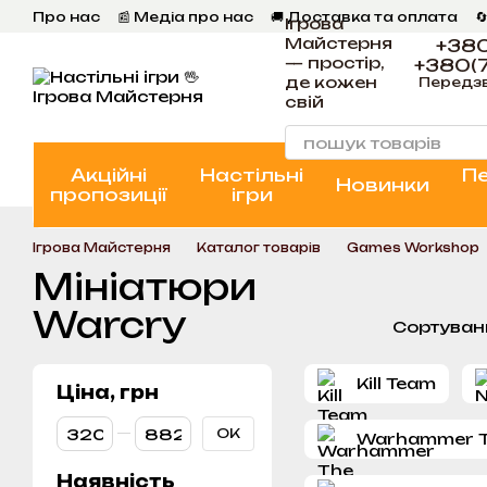
Перейти к основному контенту
Про нас
📰 Медіа про нас
🚚 Доставка та оплата

Ігрова
💬 Відгуки
📝 Блог
📞 Контакти Ігрова Майстерня
Майстерня
+380
— простір,
+380(7
де кожен
Передз
свій
Акційні
Настільні
П
Новинки
пропозиції
ігри
Ігрова Майстерня
Каталог товарів
Games Workshop
Мініатюри
Warcry
Сортуван
Kill Team
Ціна, грн
От Ціна, грн
До Ціна, грн
ОК
Warhammer T
Наявність