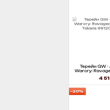
Терейн GW - 
Warcry: Ravage
of T
4 51
−20%