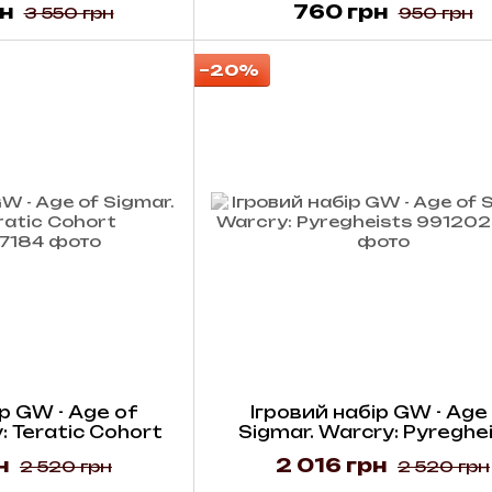
н
760 грн
3 550 грн
950 грн
−20%
р GW - Age of
Ігровий набір GW - Age
: Teratic Cohort
Sigmar. Warcry: Pyreghe
н
2 016 грн
2 520 грн
2 520 грн