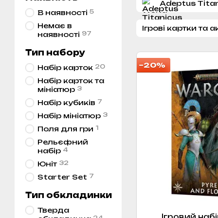
Adeptus Tita
5
В наявності
Немає в
Ігрові картки та
97
наявності
Тип набору
−20%
20
Набір карток
Набір карток та
3
мініатюр
7
Набір кубиків
3
Набір мініатюр
1
Поля для гри
Рельєфний
4
набір
32
Юніт
7
Starter Set
Тип обкладинки
Тверда
Ігровий набі
24