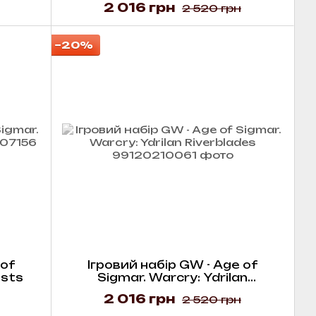
2 016 грн
2 520 грн
−20%
 of
Ігровий набір GW - Age of
ists
Sigmar. Warcry: Ydrilan
Riverblades
2 016 грн
2 520 грн