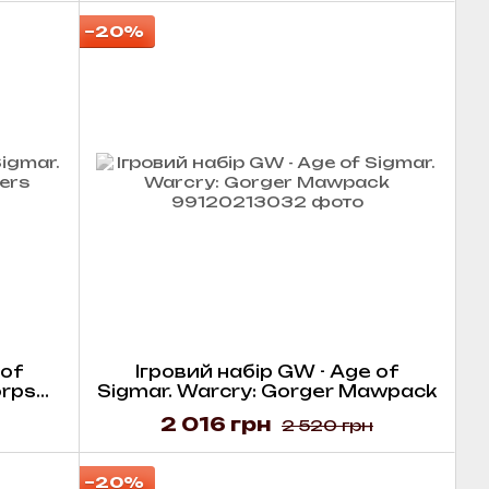
−20%
 of
Ігровий набір GW - Age of
orps
Sigmar. Warcry: Gorger Mawpack
2 016 грн
2 520 грн
−20%