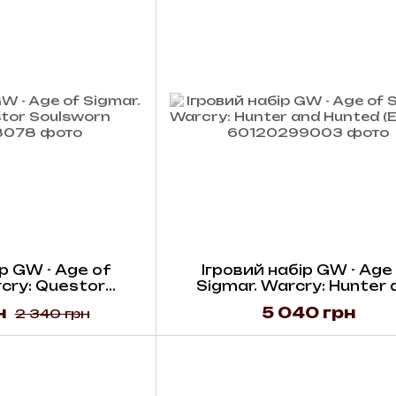
р GW - Age of
Ігровий набір GW - Age
cry: Questor
Sigmar. Warcry: Hunter 
sworn
Hunted (English)
н
5 040 грн
2 340 грн