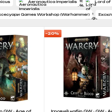
nicus
Aeronautica Imperialis
Lord of
 аксесуари Games Workshop (Warhammer)
Екск
−20%
р GW - Age of
Ігровий набір GW - GW - A