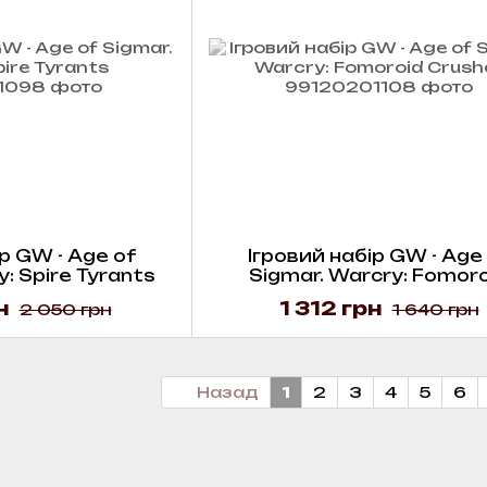
р GW - Age of
Ігровий набір GW - Age
: Spire Tyrants
Sigmar. Warcry: Fomor
Crusher
н
1 312 грн
2 050 грн
1 640 грн
Назад
1
2
3
4
5
6