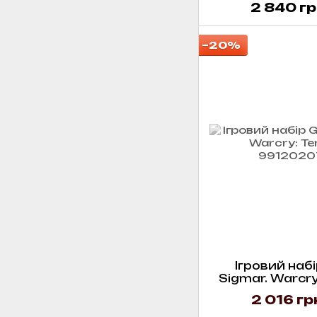
2 840 гр
−20%
Ігровий набі
Sigmar. Warcry
2 016 гр