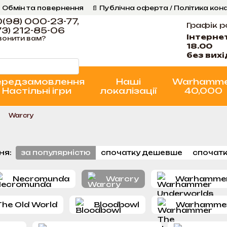
 Обмін та повернення
📄 Публічна оферта / Політика кон
Програма Лояльності
Стан проєктів
(98) 000-23-77,
Графік р
3) 212-85-06
Інтерне
вонити вам?
18.00
без вих
ередзамовлення
Наші
Warhamm
Настільні ігри
локалізації
40,000
Warcry
ня:
за популярністю
спочатку дешевше
спочатк
Necromunda
Warcry
Warhammer
he Old World
Bloodbowl
Warhammer