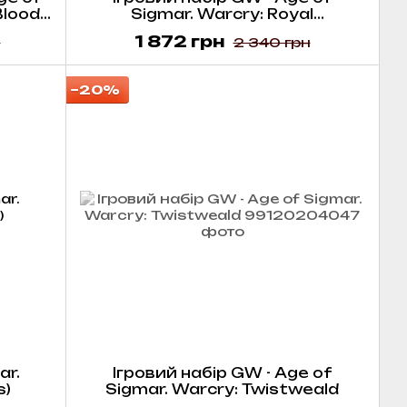
Blood
Sigmar. Warcry: Royal
Beastflayers
1 872 грн
н
2 340 грн
−20%
ar.
Ігровий набір GW - Age of
s)
Sigmar. Warcry: Twistweald