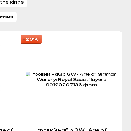
 the Rings
люзив
−20%
ge of
Ігровий набір GW - Age of