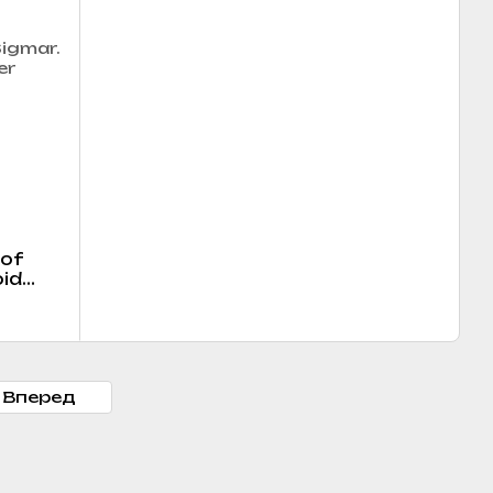
 of
oid
Вперед