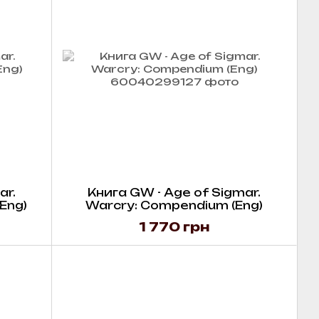
ar.
Книга GW - Age of Sigmar.
(Eng)
Warcry: Compendium (Eng)
1 770 грн