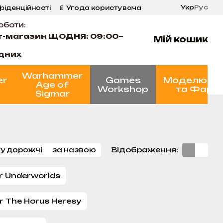
Укр
Рус
фіденційності
📄 Угода користувача
оботи:
т-магазин ЩОДНЯ: 09:00–
Мій кошик
ідних
Warhammer
er
Games
Моделюва
Age of
Workshop
та Фарб
Sigmar
Відображення:
у дорожчі
за назвою
 Underworlds
 The Horus Heresy