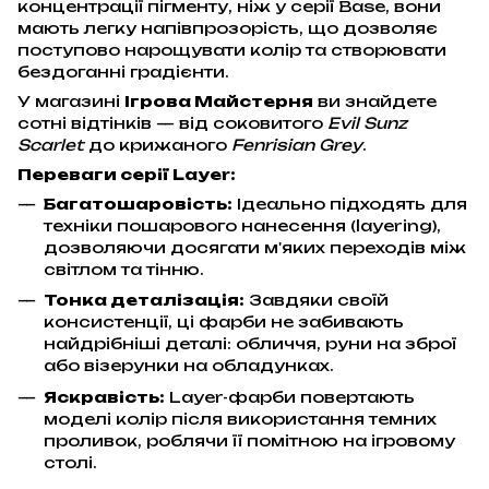
концентрації пігменту, ніж у серії Base, вони
мають легку напівпрозорість, що дозволяє
поступово нарощувати колір та створювати
бездоганні градієнти.
У магазині
Ігрова Майстерня
ви знайдете
сотні відтінків — від соковитого
Evil Sunz
Scarlet
до крижаного
Fenrisian Grey
.
Переваги серії Layer:
Багатошаровість:
Ідеально підходять для
техніки пошарового нанесення (layering),
дозволяючи досягати м'яких переходів між
світлом та тінню.
Тонка деталізація:
Завдяки своїй
консистенції, ці фарби не забивають
найдрібніші деталі: обличчя, руни на зброї
або візерунки на обладунках.
Яскравість:
Layer-фарби повертають
моделі колір після використання темних
проливок, роблячи її помітною на ігровому
столі.