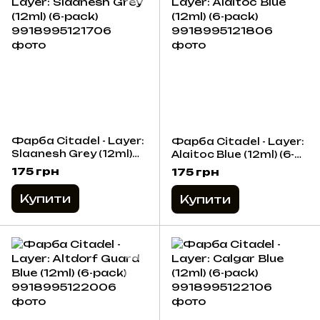
Фарба Citadel - Layer:
Фарба Citadel - Layer:
Slaanesh Grey (12ml)
Alaitoc Blue (12ml) (6-
(6-pack)
pack)
175 грн
175 грн
Купити
Купити