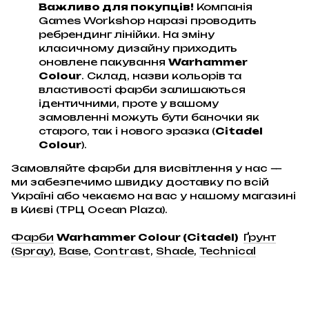
Важливо для покупців!
Компанія
Games Workshop наразі проводить
ребрендинг лінійки. На зміну
класичному дизайну приходить
оновлене пакування
Warhammer
Colour
. Склад, назви кольорів та
властивості фарби залишаються
ідентичними, проте у вашому
замовленні можуть бути баночки як
старого, так і нового зразка (
Citadel
Colour
).
Замовляйте фарби для висвітлення у нас —
ми забезпечимо швидку доставку по всій
Україні або чекаємо на вас у нашому магазині
в Києві (ТРЦ Ocean Plaza).
Фарби
Warhammer Colour (Citadel)
Ґрунт
(Spray)
,
Base
,
C
ontrast
,
Shade
,
Technical