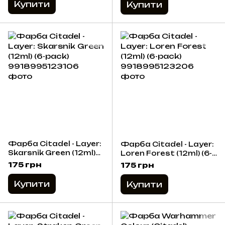
Купити
Купити
Фарба Citadel - Layer:
Фарба Citadel - Layer:
Skarsnik Green (12ml)
Loren Forest (12ml) (6-
(6-pack)
pack)
175 грн
175 грн
Купити
Купити