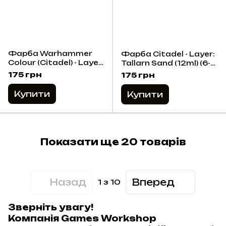
Фарба Warhammer
Фарба Citadel - Layer:
Colour (Citadel) - Layer:
Tallarn Sand (12ml) (6-
Screaming Skull (12ml)
pack)
175 грн
175 грн
Купити
Купити
Показати ще 20 товарів
Назад
Вперед
1
з 10
Зверніть увагу!
Компанія Games Workshop