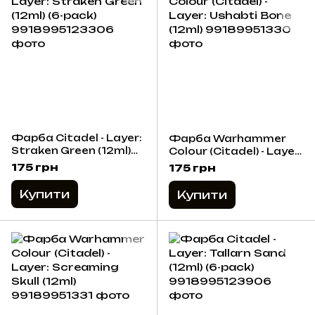
Фарба Citadel - Layer:
Фарба Warhammer
Straken Green (12ml)
Colour (Citadel) - Layer:
(6-pack)
Ushabti Bone (12ml)
175 грн
175 грн
Купити
Купити