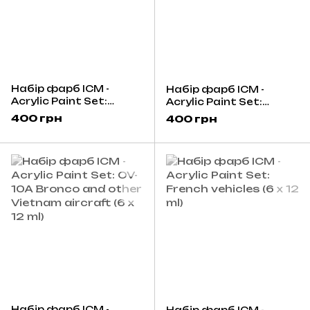
Набір фарб ICM -
Набір фарб ICM -
Acrylic Paint Set:
Acrylic Paint Set:
Soviet AFV (6 x 12 ml)
Invader B-26K and
400 грн
400 грн
other Vietnam aircraft
(6 x 12 ml)
Набір фарб ICM -
Набір фарб ICM -