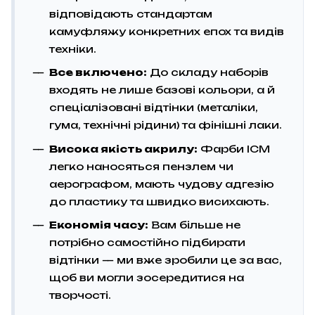
відповідають стандартам
камуфляжу конкретних епох та видів
техніки.
Все включено:
До складу наборів
входять не лише базові кольори, а й
спеціалізовані відтінки (металіки,
гума, технічні рідини) та фінішні лаки.
Висока якість акрилу:
Фарби ICM
легко наносяться пензлем чи
аерографом, мають чудову адгезію
до пластику та швидко висихають.
Економія часу:
Вам більше не
потрібно самостійно підбирати
відтінки — ми вже зробили це за вас,
щоб ви могли зосередитися на
творчості.