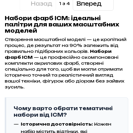
Назад
Вперед
1
з 4
Набори фарб ICM: ідеальні
палітри для ваших масштабних
моделей
Створення масштабної моделі — це кропіткий
процес, де результат на 90% залежить від
правильно підібраних кольорів.
Набори
фарб ICM
— це професійно скомпоновані
комплекти акрилових фарб, створені
спеціально для того, щоб ви могли отримати
історично точний та реалістичний вигляд
вашої техніки, фігурок або діорам без зайвих
зусиль.
Чому варто обрати тематичні
набори від ICM?
Історична достовірність:
Кожен
набір містить відтінки, які