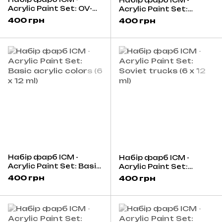
Acrylic Paint Set: OV-
Acrylic Paint Set:
10A Bronco and other
French vehicles (6 x 12
400 грн
400 грн
Vietnam aircraft (6 x 12
ml)
ml)
Набір фарб ICM -
Набір фарб ICM -
Acrylic Paint Set: Basic
Acrylic Paint Set:
acrylic colors (6 x 12 ml)
Soviet trucks (6 x 12 ml)
400 грн
400 грн