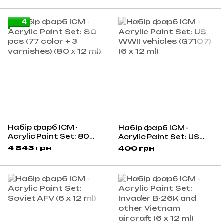
4
Набір фарб ICM -
Набір фарб ICM -
Acrylic Paint Set: 80
Acrylic Paint Set: US
pcs (77 color + 3
WWII vehicles (G7107)
4 843 грн
400 грн
varnishes) (80 x 12 ml)
(6 x 12 ml)