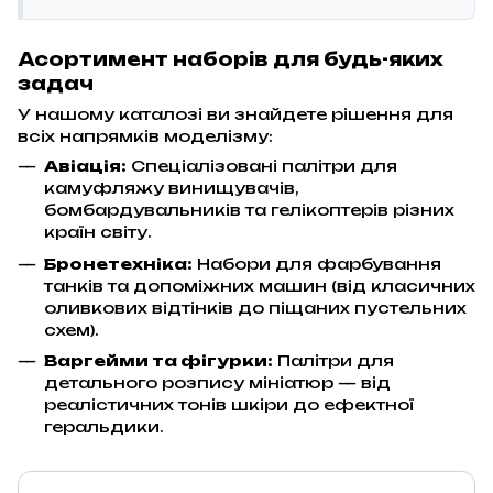
Асортимент наборів для будь-яких
задач
У нашому каталозі ви знайдете рішення для
всіх напрямків моделізму:
Авіація:
Спеціалізовані палітри для
камуфляжу винищувачів,
бомбардувальників та гелікоптерів різних
країн світу.
Бронетехніка:
Набори для фарбування
танків та допоміжних машин (від класичних
оливкових відтінків до піщаних пустельних
схем).
Варгейми та фігурки:
Палітри для
детального розпису мініатюр — від
реалістичних тонів шкіри до ефектної
геральдики.