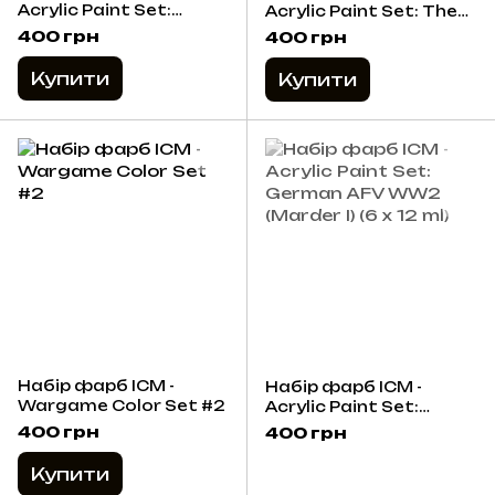
Acrylic Paint Set:
Acrylic Paint Set: The
Armed Forces of
Ghost of Kyiv. Ukrainian
400 грн
400 грн
Ukraine (Pixel
Air Force (6 x 12 ml)
camouflage uniform)
Купити
Купити
(6 x 12 ml)
Набір фарб ICM -
Набір фарб ICM -
Wargame Color Set #2
Acrylic Paint Set:
German AFV WW2
400 грн
400 грн
(Marder I) (6 x 12 ml)
Купити