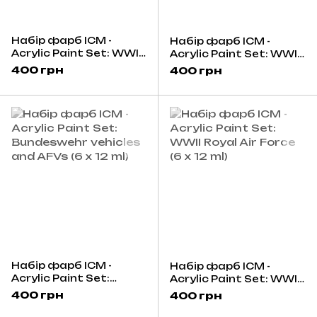
Набір фарб ICM -
Набір фарб ICM -
Acrylic Paint Set: WWII
Acrylic Paint Set: WWII
German aviation (6 x 12
Soviet aviation (6 x 12
400 грн
400 грн
ml)
ml)
Набір фарб ICM -
Набір фарб ICM -
Acrylic Paint Set:
Acrylic Paint Set: WWII
Bundeswehr vehicles
Royal Air Force (6 x 12
400 грн
400 грн
and AFVs (6 x 12 ml)
ml)