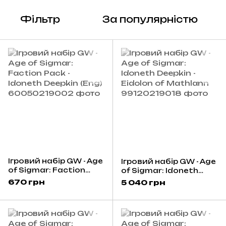
Фільтр
За популярністю
Ігровий набір GW - Age
Ігровий набір GW - Age
of Sigmar: Faction
of Sigmar: Idoneth
Pack - Idoneth Deepkin
Deepkin - Eidolon of
670 грн
5 040 грн
(Eng)
Mathlann