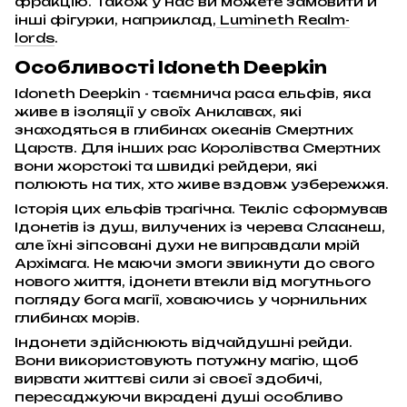
фракцію. Також у нас ви можете замовити й
інші фігурки, наприклад,
Lumineth Realm-
lords
.
Особливості Idoneth Deepkin
Idoneth Deepkin - таємнича раса ельфів, яка
живе в ізоляції у своїх Анклавах, які
знаходяться в глибинах океанів Смертних
Царств. Для інших рас Королівства Смертних
вони жорстокі та швидкі рейдери, які
полюють на тих, хто живе вздовж узбережжя.
Історія цих ельфів трагічна. Текліс сформував
Ідонетів із душ, вилучених із черева Слаанеш,
але їхні зіпсовані духи не виправдали мрій
Архімага. Не маючи змоги звикнути до свого
нового життя, ідонети втекли від могутнього
погляду бога магії, ховаючись у чорнильних
глибинах морів.
Індонети здійснюють відчайдушні рейди.
Вони використовують потужну магію, щоб
вирвати життєві сили зі своєї здобичі,
пересаджуючи вкрадені душі особливо