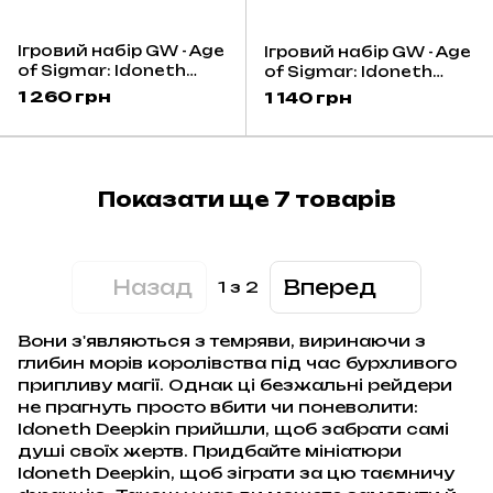
Ігровий набір GW - Age
Ігровий набір GW - Age
of Sigmar: Idoneth
of Sigmar: Idoneth
Deepkin - Isharann
Deepkin - Isharann
1 260 грн
1 140 грн
Tidecaster
Soulscryer
Показати ще 7 товарів
Назад
Вперед
1
з 2
Вони з'являються з темряви, виринаючи з
глибин морів королівства під час бурхливого
припливу магії. Однак ці безжальні рейдери
не прагнуть просто вбити чи поневолити:
Idoneth Deepkin прийшли, щоб забрати самі
душі своїх жертв. Придбайте мініатюри
Idoneth Deepkin, щоб зіграти за цю таємничу