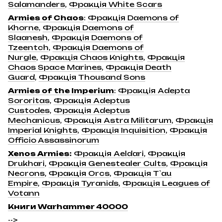
Salamanders
,
Фракція White Scars
Armies of Chaos
:
Фракція Daemons of
Khorne
,
Фракція Daemons of
Slaanesh
,
Фракція Daemons of
Tzeentch
,
Фракція Daemons of
Nurgle
,
Фракція Chaos Knights
,
Фракція
Chaos Space Marines
,
Фракція Death
Guard
,
Фракція Thousand Sons
Armies of the Imperium
:
Фракція Adepta
Sororitas
,
Фракція Adeptus
Custodes
,
Фракція Adeptus
Mechanicus
,
Фракція Astra Militarum
,
Фракція
Imperial Knights
,
Фракція Inquisition
,
Фракція
Officio Assassinorum
Xenos Armies
:
Фракція Aeldari
,
Фракція
Drukhari
,
Фракція Genestealer Cults
,
Фракція
Necrons
,
Фракція Orcs
,
Фракція T`au
Empire
,
Фракція Tyranids
,
Фракція Leagues of
Votann
Книги Warhammer 40000
-->