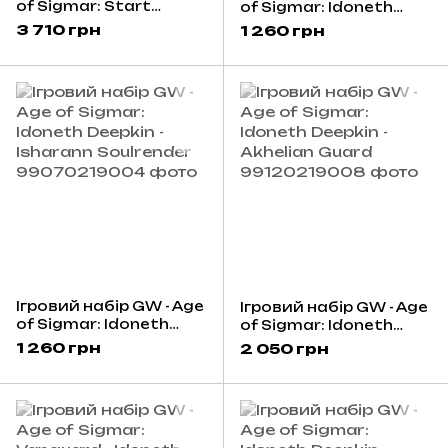
of Sigmar: Start
of Sigmar: Idoneth
Collecting! Idoneth
Deepkin - Isharann
3 710 грн
1 260 грн
Deepkin
Soulscryer
Ігровий набір GW - Age
Ігровий набір GW - Age
of Sigmar: Idoneth
of Sigmar: Idoneth
Deepkin - Isharann
Deepkin - Akhelian
1 260 грн
2 050 грн
Soulrender
Guard