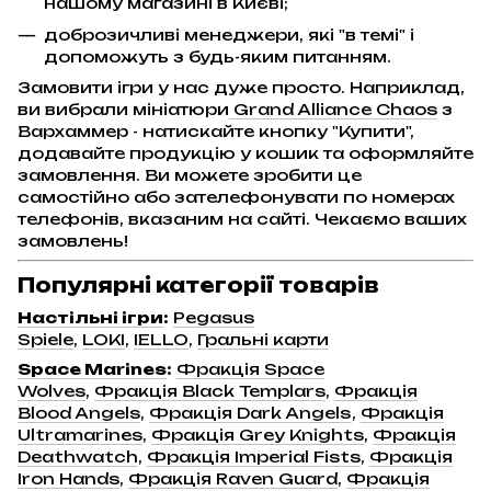
нашому магазині в Києві;
доброзичливі менеджери, які "в темі" і
допоможуть з будь-яким питанням.
Замовити ігри у нас дуже просто. Наприклад,
ви вибрали мініатюри
Grand Alliance Chaos
з
Вархаммер - натискайте кнопку "Купити",
додавайте продукцію у кошик та оформляйте
замовлення. Ви можете зробити це
самостійно або зателефонувати по номерах
телефонів, вказаним на сайті. Чекаємо ваших
замовлень!
Популярні категорії товарів
Настільні ігри
:
Pegasus
Spiele
,
LOKI
,
IELLO
,
Гральні карти
Space Marines
:
Фракція Space
Wolves
,
Фракція Black Templars
,
Фракція
Blood Angels
,
Фракція Dark Angels
,
Фракція
Ultramarines
,
Фракція Grey Knights
,
Фракція
Deathwatch
,
Фракція Imperial Fists
,
Фракція
Iron Hands
,
Фракція Raven Guard
,
Фракція