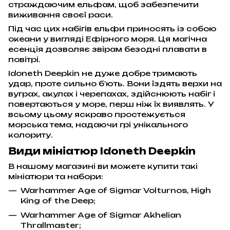
страждаючим ельфам, щоб забезпечити
виживання своєї раси.
Під час цих набігів ельфи приносять із собою
океани у вигляді Ефірного моря. Ця магічна
есенція дозволяє звірам безодні плавати в
повітрі.
Idoneth Deepkin не дуже добре тримають
удар, проте сильно б'ють. Вони їздять верхи на
вуграх, акулах і черепахах, здійснюють набіг і
повертаються у море, перш ніж їх виявлять. У
всьому цьому яскраво простежується
морська тема, надаючи грі унікального
колориту.
Види мініатюр Idoneth Deepkin
В нашому магазині ви можете купити такі
мініатюри та набори:
Warhammer Age of Sigmar Volturnos, High
King of the Deep;
Warhammer Age of Sigmar Akhelian
Thrallmaster;