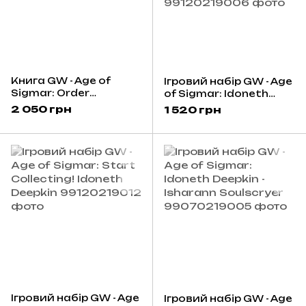
Книга GW - Age of
Ігровий набір GW - Age
Sigmar: Order
of Sigmar: Idoneth
Battletome - Idoneth
Deepkin - Lotann
2 050 грн
1 520 грн
Deepkin (Eng)
Warden of The Soul
Ledgers
Ігровий набір GW - Age
Ігровий набір GW - Age