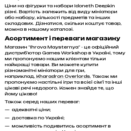
Ціни на фігурки та набори Idoneth Deepkin
різні. Вартість залежить від виду мініатюри
або набору, кількості предметів та інших
складових. Дізнатися, скільки коштує товар,
можна в нашому каталозі.
Асортимент і переваги магазину
Магазин "Ihrova Maysternya" - це офіційний
дистриб'ютор Games Workshop в Україні, тому
ми пропонуємо нашим клієнтам тільки
найкращі товари. Ви можете купити
різноманітні мініатюри для гри,
наприклад,
Kharadron Overlords.
Також ми
пропонуємо настільні ігри та всієї сім'ї та інші
цікаві речі недорого. Кожен знайде те, що
йому цікаво!
Також серед наших переваг:
адекватні ціни;
доставка по Україні;
можливість подивитись асортимент в