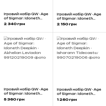
Ігровий набір GW - Age
Ігровий набір GW - Age
of Sigmar: Idoneth
of Sigmar: Idoneth
Deepkin - Namarti
Deepkin - Akhelian
2 340 грн
2 150 грн
Reavers
Allopex
Ігровий набір GW - Age
Ігровий набір GW - Age
of Sigmar: Idoneth
of Sigmar: Idoneth
Deepkin - Akhelian
Deepkin - Isharann
5 360 грн
1 260 грн
Leviadon
Tidecaster