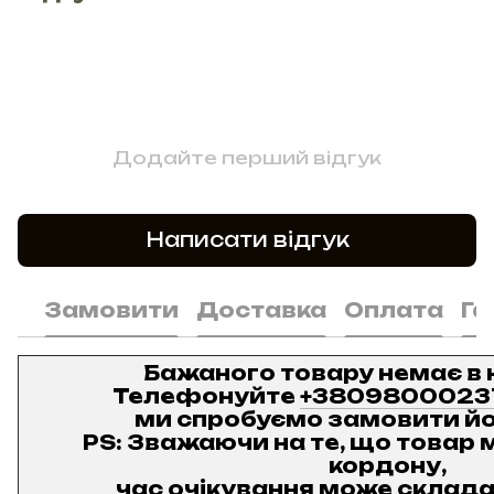
Додайте перший відгук
Написати відгук
Замовити
Доставка
Оплата
Га
Бажаного товару немає в 
Телефонуйте
+3809800023
ми спробуємо замовити йо
PS: Зважаючи на те, що товар м
кордону,
час очікування може складат