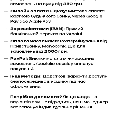
замовлень на суму від
350 грн
.
Онлайн оплата LiqPay
:
Миттєва оплата
карткою будь-якого банку, через Google
Pay або Apple Pay.
За реквізитами (IBAN):
Прямий
банківський переказ по Україні.
Оплата частинами:
Розтермінування від
ПриватБанку, Monobank. Діє для
замовлень від
2000 грн
.
PayPal:
Виключно для міжнародних
замовлень (комісію сервісу оплачує
покупець).
Інші методи:
Додаткові варіанти доступні
безпосередньо в кошику під час
оформлення.
Потрібна допомога?
Якщо жоден із
варіантів вам не підходить, наш менеджер
запропонує індивідуальне рішення.