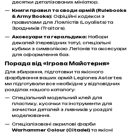
десятки деталізованих мініатюр.
Книги правил та своди армій (Rulebooks
& Army Books):
Офіційні кодекси з
правилами для Лоялістів (Loyalists) та
Зрадників (Traitors).
Аксесуари та геральдика:
Набори
декалей (перевідних тату), спеціальні
кубики з символікою Легіонів та аксесуари
для оформлення баз.
Порада від «Ігрова Майстерня»
Для збирання, підготовки та якісного
фарбування ваших армій Legiones Astartes
ми підготували все необхідне у відповідних
розділах нашого каталогу:
Спеціальний модельний клей для
пластику, кусачки та інструменти для
зачистки деталей з ливників у розділі
моделювання.
Спеціалізовані акрилові фарби
Warhammer Colour (Citadel)
та якісні