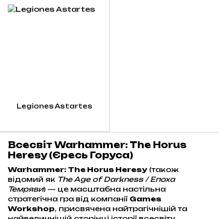
Legiones Astartes
Всесвіт Warhammer: The Horus
Heresy (Єресь Горуса)
Warhammer: The Horus Heresy
(також
відомий як
The Age of Darkness / Епоха
Темряви
) — це масштабна настільна
стратегічна гра від компанії
Games
Workshop
, присвячена найтрагічнішій та
найвеличнішій сторінці історії всесвіту