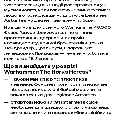
Warhammer 40,000. Події розгортаються у 31-
му тисячолітті, коли галактична війна охопила
людство, розколовши надпотужні
Legiones
Astartes
на два непримиренні табори.
На відміну від класичного Warhammer 40,000,
Єресь Горуса фокусується на епічних
протистояннях дзеркальних армій
Космодесанту, важкої бронетехніки (танки
Ландрейдер, Дредноути, Спартани) та
легендарних Примархів — генетичних батьків
кожного з 18 Легіонів.
Що ви знайдете у розділі
Warhammer: The Horus Heresy?
Набори мініатюр та пластикові
ливники:
Основні піхотні роти, спеціальні
підрозділи, крокуючі бойові машини та
важка техніка для Legiones Astartes.
Стартові набори (Starter Sets):
Все
необхідне для швидкого старту у варгеймі,
включаючи книги правил, кубики, лінійки та