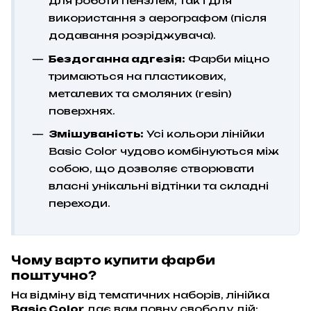
для роботи пензлем, так і для
використання з аерографом (після
додавання розріджувача).
Бездоганна адгезія:
Фарби міцно
тримаються на пластикових,
металевих та смоляних (resin)
поверхнях.
Змішуваність:
Усі кольори лінійки
Basic Color чудово комбінуються між
собою, що дозволяє створювати
власні унікальні відтінки та складні
переходи.
Чому варто купити фарби
поштучно?
На відміну від тематичних наборів, лінійка
Basic Color
дає вам повну свободу дій: