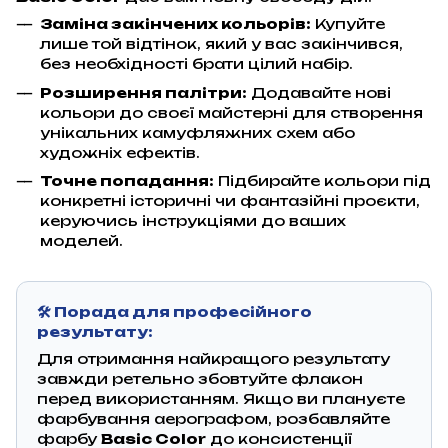
Заміна закінчених кольорів:
Купуйте
лише той відтінок, який у вас закінчився,
без необхідності брати цілий набір.
Розширення палітри:
Додавайте нові
кольори до своєї майстерні для створення
унікальних камуфляжних схем або
художніх ефектів.
Точне попадання:
Підбирайте кольори під
конкретні історичні чи фантазійні проєкти,
керуючись інструкціями до ваших
моделей.
🛠️ Порада для професійного
результату:
Для отримання найкращого результату
завжди ретельно збовтуйте флакон
перед використанням. Якщо ви плануєте
фарбування аерографом, розбавляйте
фарбу
Basic Color
до консистенції