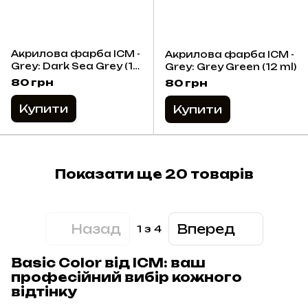
Акрилова фарба ICM -
Акрилова фарба ICM -
Grey: Dark Sea Grey (12
Grey: Grey Green (12 ml)
ml)
80 грн
80 грн
Купити
Купити
Показати ще 20 товарів
Назад
Вперед
1
з 4
Basic Color від ICM: ваш
професійний вибір кожного
відтінку