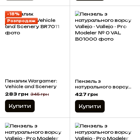
−18%
Розпродаж
Пензлик Wargamer:
Пензель з
Vehicle and Scenery
натурального ворсу
Vallejo - Vallejo - Pro
283 грн
427 грн
345 грн
Modeler № 0
Купити
Купити