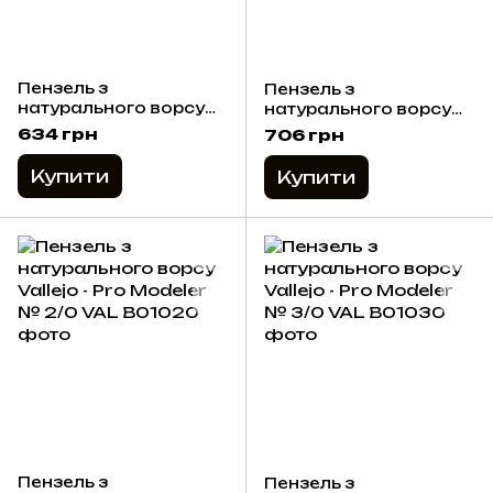
Пензель з
Пензель з
натурального ворсу
натурального ворсу
Vallejo - Pro Modeler №
Vallejo - Pro Modeler №
634 грн
706 грн
3
4
Купити
Купити
Пензель з
Пензель з