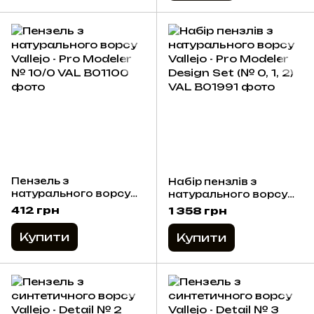
Пензель з
Набір пензлів з
натурального ворсу
натурального ворсу
Vallejo - Pro Modeler №
Vallejo - Pro Modeler
412 грн
1 358 грн
10/0
Design Set (№ 0, 1, 2)
Купити
Купити