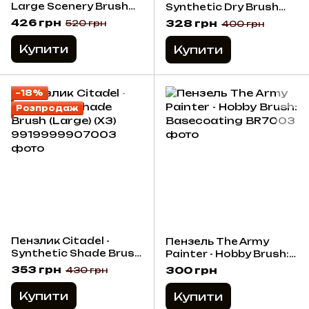
Large Scenery Brush
Synthetic Dry Brush
(3-pack)
(Large) (X3)
426 грн
328 грн
520 грн
400 грн
Купити
Купити
−18%
Розпродаж
Пензлик Citadel -
Пензель The Army
Synthetic Shade Brush
Painter - Hobby Brush:
(Large) (X3)
Basecoating
353 грн
300 грн
430 грн
Купити
Купити