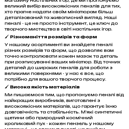
магазину настільних ігор, де ми пропонуємо
великий вибір високоякісних пензлів для тих,
хто прагне надати своїм мініатюрам більш
деталізований та живописний вигляд. Наші
пензлі - це не просто інструмент, це ключ до
творчого мистецтва в світі настільних ігор.
🖌️
Різноманіття розмірів та форм
У нашому асортименті ви знайдете пензлі
різних розмірів та форм, що дозволяє вам
точно контролювати кожен мазок та деталь
при розписуванні ваших мініатюр. Від точних
деталей до широких пензлів для роботи з
великими поверхнями - у нас є все, що
потрібно для вашого творчого процесу.
🖌️
Висока якість матеріалів
Ми пишаємося тим, що пропонуємо пензлі від
найкращих виробників, виготовлені з
високоякісних матеріалів, що гарантує їхню
довговічність та стабільність. М'які синтетичні
щетини або природний космічний
кроликовий пух - кожен пензель у нашому