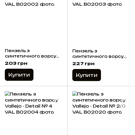
Пензель з
Пензель з
синтетичного ворсу
синтетичного ворсу
Vallejo - Detail № 2
Vallejo - Detail № 3
203 грн
227 грн
Купити
Купити