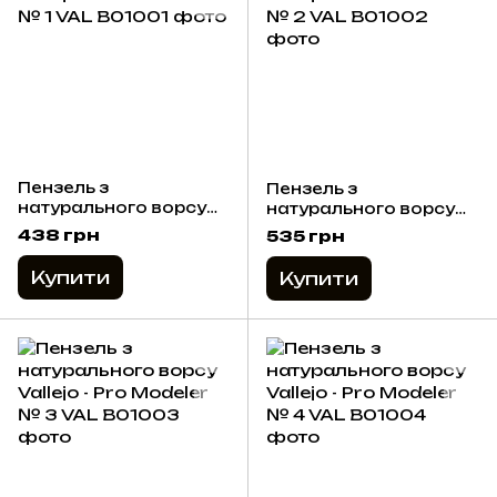
Пензель з
Пензель з
натурального ворсу
натурального ворсу
Vallejo - Pro Modeler №
Vallejo - Pro Modeler №
438 грн
535 грн
1
2
Купити
Купити