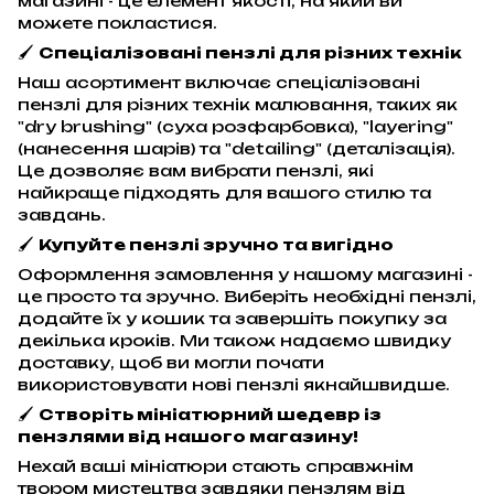
магазині - це елемент якості, на який ви
можете покластися.
🖌️
Спеціалізовані пензлі для різних технік
Наш асортимент включає спеціалізовані
пензлі для різних технік малювання, таких як
"dry brushing" (суха розфарбовка), "layering"
(нанесення шарів) та "detailing" (деталізація).
Це дозволяє вам вибрати пензлі, які
найкраще підходять для вашого стилю та
завдань.
🖌️
Купуйте пензлі зручно та вигідно
Оформлення замовлення у нашому магазині -
це просто та зручно. Виберіть необхідні пензлі,
додайте їх у кошик та завершіть покупку за
декілька кроків. Ми також надаємо швидку
доставку, щоб ви могли почати
використовувати нові пензлі якнайшвидше.
🖌️
Створіть мініатюрний шедевр із
пензлями від нашого магазину!
Нехай ваші мініатюри стають справжнім
твором мистецтва завдяки пензлям від