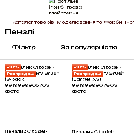
Каталог товарів
Моделювання та Фарби
Ін
Пензлі
Фільтр
За популярністю
−18%
−18%
Розпродаж
Розпродаж
Пензлик Citadel -
Пензлик Citadel -