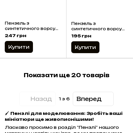
Пензель з
Пензель з
синтетичного ворсу
синтетичного ворсу
Vallejo - Detail № 4
Vallejo - Detail № 2/0
247 грн
195 грн
Купити
Купити
Показати ще 20 товарів
Назад
Вперед
1
з 6
🖌️
Пензлі для моделювання: Зробіть ваші
мініатюри ще живописнішими!
Ласкаво просимо в розділ "Пензлі" нашого