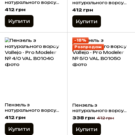
натурального ворсу
натурального ворсу
Vallejo - Pro Modeler №
Vallejo - Pro Modeler №
412 грн
412 грн
2/0
3/0
Купити
Купити
−18%
Розпродаж
Пензель з
Пензель з
натурального ворсу
натурального ворсу
Vallejo - Pro Modeler №
Vallejo - Pro Modeler №
412 грн
338 грн
412 грн
4/0
5/0
Купити
Купити