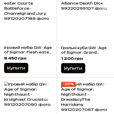
Ігровий набір GW - Age
Гральні куби GW - Age
of Sigmar: Flesh-eater
of Sigmar: Grand
Courts Battleforce -
Alliance Death Dice
9 450 грн
1 200 грн
Charnelgrand Jury
Купити
Купити
−20%