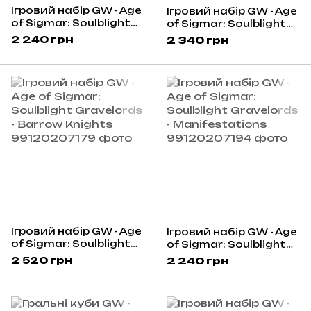
Ігровий набір GW - Age
Ігровий набір GW - Age
of Sigmar: Soulblight
of Sigmar: Soulblight
Gravelords - Vampire
Gravelords - Barrow
2 240 грн
2 340 грн
Lord on Nightmare
Guard
Steed
Ігровий набір GW - Age
Ігровий набір GW - Age
of Sigmar: Soulblight
of Sigmar: Soulblight
Gravelords - Barrow
Gravelords -
2 520 грн
2 240 грн
Knights
Manifestations