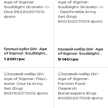
Гральні куби GW - Age
Ігровий набір GW - Age
of Sigmar: Soulblight
of Sigmar: Soulblight
Gravelords Dice
Gravelords -
1 200 грн
9 140 грн
Deathrattle Army Set
(Eng)