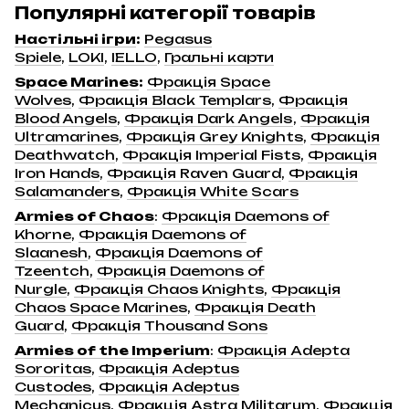
Популярні категорії товарів
Настільні ігри
:
Pegasus
Spiele
,
LOKI
,
IELLO
,
Гральні карти
Space Marines
:
Фракція Space
Wolves
,
Фракція Black Templars
,
Фракція
Blood Angels
,
Фракція Dark Angels
,
Фракція
Ultramarines
,
Фракція Grey Knights
,
Фракція
Deathwatch
,
Фракція Imperial Fists
,
Фракція
Iron Hands
,
Фракція Raven Guard
,
Фракція
Salamanders
,
Фракція White Scars
Armies of Chaos
:
Фракція Daemons of
Khorne
,
Фракція Daemons of
Slaanesh
,
Фракція Daemons of
Tzeentch
,
Фракція Daemons of
Nurgle
,
Фракція Chaos Knights
,
Фракція
Chaos Space Marines
,
Фракція Death
Guard
,
Фракція Thousand Sons
Armies of the Imperium
:
Фракція Adepta
Sororitas
,
Фракція Adeptus
Custodes
,
Фракція Adeptus
Mechanicus
,
Фракція Astra Militarum
,
Фракція