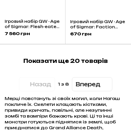
Ігровий набір GW - Age
Ігровий набір GW - Age
of Sigmar: Flesh-eater
of Sigmar: Faction
Courts Army Set (Eng)
Pack - Ossiarch
7 560 грн
670 грн
Bonereapers (Eng)
Показати ще 20 товарів
Назад
Вперед
1
з 8
Мерці повстануть зі своїх могил, коли Нагаш
покличе їх. Скелети клацають кістками,
привиди кричать, повільні, але незупинні
зомбі та вампіри бажають крові. Ці та інші
монстри готуються піднятися із землі, щоб
приєднатися до Grand Alliance Death,