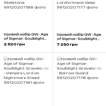
Ігровий набір GW - Age
Ігровий набір GW - Age
of Sigmar: Soulblight
of Sigmar: Soulblight
Gravelords -
Gravelords - Prince
2 520 грн
7 250 грн
Deathrattle Skeletons
Vhordrai Lord/crimson
Keep