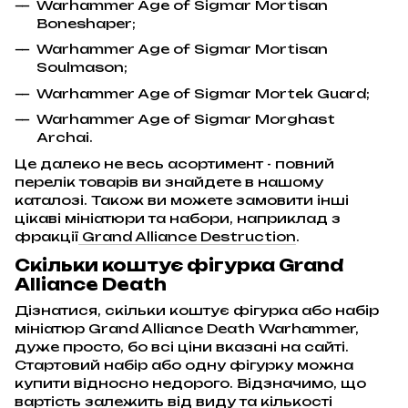
Warhammer Age of Sigmar Mortisan
Boneshaper;
Warhammer Age of Sigmar Mortisan
Soulmason;
Warhammer Age of Sigmar Mortek Guard;
Warhammer Age of Sigmar Morghast
Archai.
Це далеко не весь асортимент - повний
перелік товарів ви знайдете в нашому
каталозі. Також ви можете замовити інші
цікаві мініатюри та набори, наприклад з
фракції
Grand Alliance Destruction
.
Скільки коштує фігурка Grand
Alliance Death
Дізнатися, скільки коштує фігурка або набір
мініатюр Grand Alliance Death Warhammer,
дуже просто, бо всі ціни вказані на сайті.
Стартовий набір або одну фігурку можна
купити відносно недорого. Відзначимо, що
вартість залежить від виду та кількості