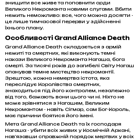
знищити все живе та поповнити орди
Великого Некроманта новими слугами. Вбити
нежить неможливо: все, чого можна досягти -
це лише тимчасової перерви у здійсненні
їхнього плану.
Особливості Grand Alliance Death
Grand Alliance Death складається з армій
нежиті та смертних, які виконують темні
накази Великого Некроманта Нагаша, бога
смерті. За тисячі років до загибелі Світу Нагаш
опанував темне мистецтво некромантії.
Зрештою, кожна немертва істота, яка
переслідує Королівства смертних,
знаходиться під його контролем, незалежно
від того, бажають вони цього чи ні. Ніхто не
може зрівнятися з Нагашем, Великим
Некромантом - навіть Сігмар, сам Бог-Король,
має причини боятися його імені.
Мета Grand Alliance Death та їх господаря
Нагаша - убити всіх живих у Космічній Аркані,
нав'язавши справжній порядок мертвих у всіх