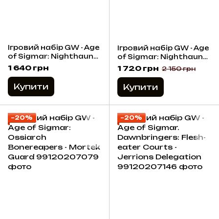
Ігровий набір GW - Age
Ігровий набір GW - Age
of Sigmar: Nighthaunt
of Sigmar: Nighthaunt -
- Krulghast Cruciator
DreadscyThe
1 640 грн
1 720 грн
2 150 грн
Harridans
Купити
Купити
−20%
−20%