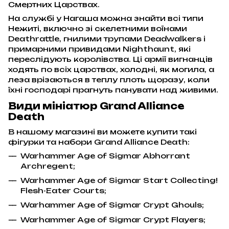
Смертних Царствах.
На службі у Нагаша можна знайти всі типи
Нежиті, включно зі скелетними воїнами
Deathrattle, гнилими трупами Deadwalkers і
примарними привидами Nighthaunt, які
переслідують королівства. Ці армії вигнанців
ходять по всіх царствах, холодні, як могила, а
леза врізаються в теплу плоть щоразу, коли
їхні господарі прагнуть панувати над живими.
Види мініатюр Grand Alliance
Death
В нашому магазині ви можете купити такі
фігурки та набори Grand Alliance Death:
Warhammer Age of Sigmar Abhorrant
Archregent;
Warhammer Age of Sigmar Start Collecting!
Flesh-Eater Courts;
Warhammer Age of Sigmar Crypt Ghouls;
Warhammer Age of Sigmar Crypt Flayers;