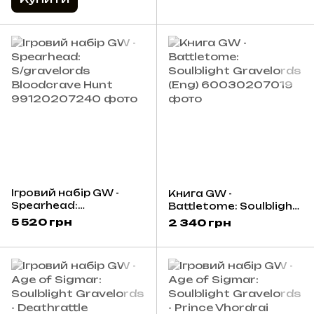
Ігровий набір GW -
Книга GW -
Spearhead:
Battletome: Soulblight
S/gravelords
Gravelords (Eng)
5 520 грн
2 340 грн
Bloodcrave Hunt