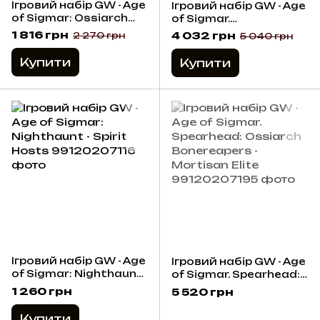
Ігровий набір GW - Age
Ігровий набір GW - Age
of Sigmar: Ossiarch
of Sigmar.
Bonereapers - Mortek
Dawnbringers: Flesh-
1 816 грн
4 032 грн
2 270 грн
5 040 грн
Guard
eater Courts - Jerrions
Delegation
Купити
Купити
Ігровий набір GW - Age
Ігровий набір GW - Age
of Sigmar: Nighthaunt
of Sigmar. Spearhead:
- Spirit Hosts
Ossiarch Bonereapers
1 260 грн
5 520 грн
- Mortisan Elite
Купити