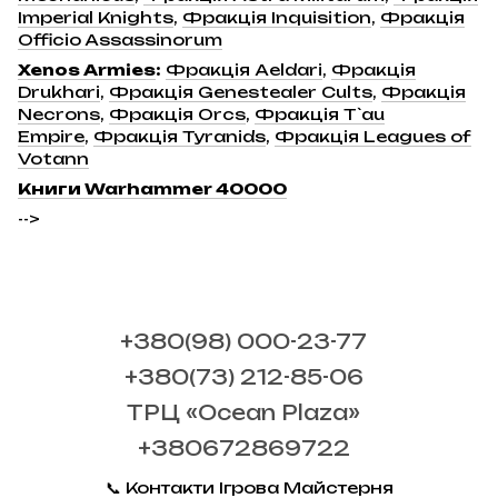
Imperial Knights
,
Фракція Inquisition
,
Фракція
Officio Assassinorum
Xenos Armies
:
Фракція Aeldari
,
Фракція
Drukhari
,
Фракція Genestealer Cults
,
Фракція
Necrons
,
Фракція Orcs
,
Фракція T`au
Empire
,
Фракція Tyranids
,
Фракція Leagues of
Votann
Книги Warhammer 40000
-->
+380(98) 000-23-77
+380(73) 212-85-06
ТРЦ «Ocean Plaza»
+380672869722
📞 Контакти Ігрова Майстерня