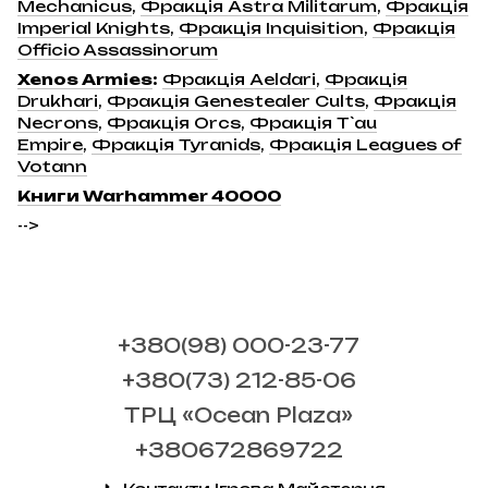
Mechanicus
,
Фракція Astra Militarum
,
Фракція
Imperial Knights
,
Фракція Inquisition
,
Фракція
Officio Assassinorum
Xenos Armies
:
Фракція Aeldari
,
Фракція
Drukhari
,
Фракція Genestealer Cults
,
Фракція
Necrons
,
Фракція Orcs
,
Фракція T`au
Empire
,
Фракція Tyranids
,
Фракція Leagues of
Votann
Книги Warhammer 40000
-->
+380(98) 000-23-77
+380(73) 212-85-06
ТРЦ «Ocean Plaza»
+380672869722