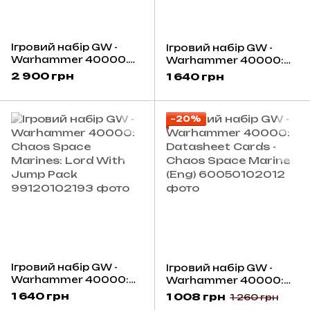
Ігровий набір GW -
Ігровий набір GW -
Warhammer 40000.
Warhammer 40000:
Kill Team: Legionaries
Chaos Space Marines:
2 900 грн
1 640 грн
2024
Chaos Lord
−20%
Ігровий набір GW -
Ігровий набір GW -
Warhammer 40000:
Warhammer 40000:
Chaos Space Marines:
Datasheet Cards -
1 640 грн
1 008 грн
1 260 грн
Lord With Jump Pack
Chaos Space Marine