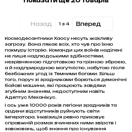
Показати ще 20 товарів
Назад
Вперед
1
з 4
Космодесантники Хаосу несуть жахливу
загрозу. Вона лякає всіх, хто чув про їхню
похмуру історію. Команди цих воїнів наділені
не лише надлюдськими здібностями,
незрівнянною підготовкою та грізною зброєю,
а й надприродною могутністю, набутою після
безбожних угод із Темними богами. Більш
того, поруч зі зрадниками борються демонічні
бойові машини, які працюють завдяки
згубним знанням, недоступним навіть
Адептус Механікус.
І ось уже 10000 років легіони зрадників та
ордени відступників руйнують світи
Імператора. Інквізиція ревно приховує
справжній розмах вчинених ними звірств і
завоювань, щоб знання про існування