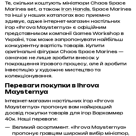
Те, скільки коштують мініатюри Chaos Space
Marines set, а також
Iron Hands
, Space Marines
та інші у наших каталогах вас приємно
здивує, адже інтернет-магазин настільних
ігор «Ihrova Maysternya» є офіційним
представником компанії Games Workshop в
Україні, тож може запропонувати найбільш
конкурентну вартість товарів. Купити
оригінальні фігурки Chaos Space Marines —
означає не лише зробити внесок у
покращення ігрового процесу, але й зробити
інвестицію у художнє мистецтво та
колекціонування.
Переваги покупки в Ihrova
Maysternya
Інтернет-магазин настільних ігор «Ihrova
Maysternya» пропонує вам найкращий
досвід покупки товарів для ігор Вархаммер
40к. Наші переваги:
Великий асортимент. «Ihrova Maysternya»
пропонує гравцям широкий вибір мініатюр,