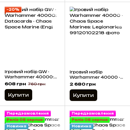
−20%
Ігровий набір GW -
Ігровий набір
Warhammer 40000:
Warhammer 40000 -
Datacards - Chaos
Chaos Space Marines:
608 грн
2 680 грн
760 грн
Space Marine (Eng)
Legionaries
Купити
Купити
Передзамовлення
Передзамовлення
Реліз 08 серпня
Реліз 08 серпня
Новинка
Новинка