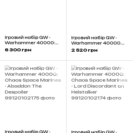
Ігровий набір GW -
Ігровий набір GW -
Warhammer 40000:
Warhammer 40000.
Combat Patrol - Chaos
Kill Team: Blooded
6 300 грн
2 520 грн
Space Marines
Ігровий набір GW -
Ігровий набір GW -