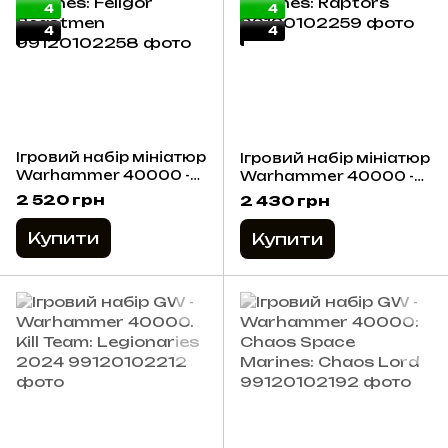
4
4
4
4
Ігровий набір мініатюр
Ігровий набір мініатюр
Warhammer 40000 -
Warhammer 40000 -
Chaos Space Marines:
Chaos Space Marines:
2 520 грн
2 430 грн
Fellgor Beastmen
Raptors
Купити
Купити