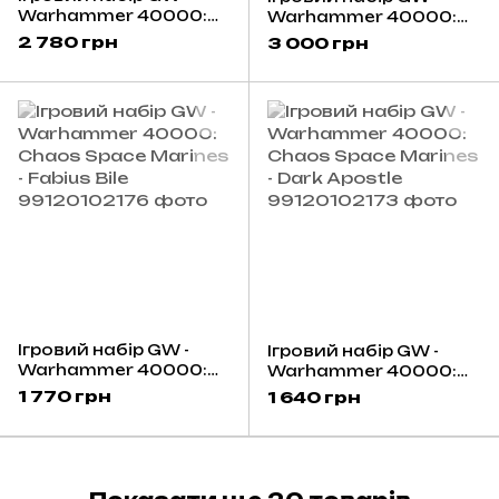
Warhammer 40000:
Warhammer 40000:
Chaos Space Marines -
Chaos Space Marines -
2 780 грн
3 000 грн
Abaddon The Despoiler
Lord Discordant on
Helstalker
Ігровий набір GW -
Ігровий набір GW -
Warhammer 40000:
Warhammer 40000:
Chaos Space Marines -
Chaos Space Marines -
1 770 грн
1 640 грн
Fabius Bile
Dark Apostle