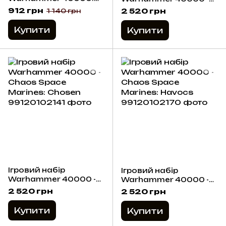
Chaos Space Marines
Chaos Space Marines:
912 грн
2 520 грн
1 140 грн
Dice
Chaos Terminator
Squad
Купити
Купити
Ігровий набір
Ігровий набір
Warhammer 40000 -
Warhammer 40000 -
Chaos Space Marines:
Chaos Space Marines:
2 520 грн
2 520 грн
Chosen
Havocs
Купити
Купити