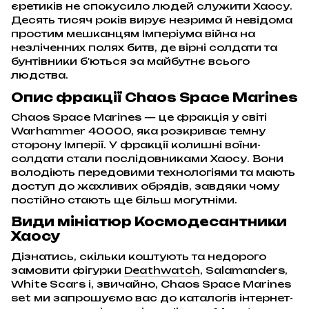
єретиків не спокусило людей служити Хаосу.
Десять тисяч років вирує незрима й невідома
простим мешканцям Імперіума війна на
незліченних полях битв, де вірні солдати та
бунтівники б'ються за майбутнє всього
людства.
Опис фракції Chaos Space Marines
Chaos Space Marines — це фракція у світі
Warhammer 40000, яка розкриває темну
сторону Імперії. У фракції колишні воїни-
солдати стали послідовниками Хаосу. Вони
володіють передовими технологіями та мають
доступ до жахливих обрядів, завдяки чому
постійно стають ще більш могутніми.
Види мініатюр Космодесантники
Хаосу
Дізнатись, скільки коштують та недорого
замовити фігурки
Deathwatch
, Salamanders,
White Scars і, звичайно, Chaos Space Marines
set ми запрошуємо вас до каталогів інтернет-