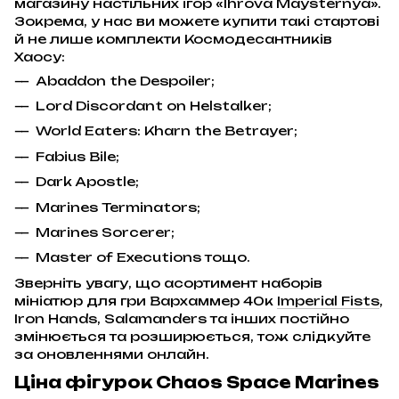
магазину настільних ігор «Ihrova Maysternya».
Зокрема, у нас ви можете купити такі стартові
й не лише комплекти Космодесантників
Хаосу:
Abaddon the Despoiler;
Lord Discordant on Helstalker;
World Eaters: Kharn the Betrayer;
Fabius Bile;
Dark Apostle;
Marines Terminators;
Marines Sorcerer;
Master of Executions тощо.
Зверніть увагу, що асортимент наборів
мініатюр для гри Вархаммер 40к
Imperial Fists
,
Iron Hands, Salamanders та інших постійно
змінюється та розширюється, тож слідкуйте
за оновленнями онлайн.
Ціна фігурок Chaos Space Marines