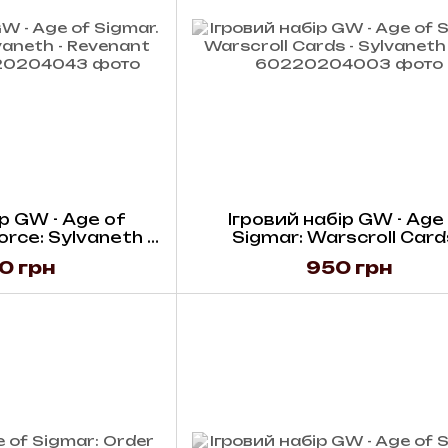
р GW - Age of
Ігровий набір GW - Age
orce: Sylvaneth -
Sigmar: Warscroll Cards
 Wargrove
Sylvaneth (Eng)
0 грн
950 грн