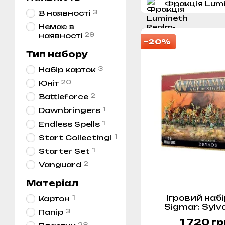
Фракція Lumi
3
В наявності
Немає в
29
наявності
−20%
Тип набору
3
Набір карток
20
Юніт
2
Battleforce
1
Dawnbringers
1
Endless Spells
1
Start Collecting!
1
Starter Set
2
Vanguard
Матеріал
Ігровий набі
1
Картон
Sigmar: Sylv
3
Папір
1 720 гр
28