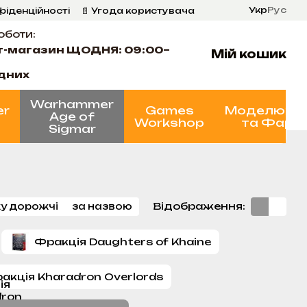
Укр
Рус
фіденційності
📄 Угода користувача
оботи:
т-магазин ЩОДНЯ: 09:00–
Мій кошик
ідних
Warhammer
er
Games
Моделюва
Age of
Workshop
та Фарб
Sigmar
Відображення:
у дорожчі
за назвою
Фракція Daughters of Khaine
акція Kharadron Overlords