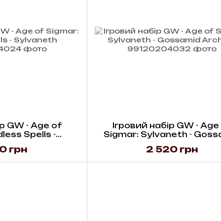
р GW - Age of
Ігровий набір GW - Age
less Spells -
Sigmar: Sylvaneth - Goss
aneth
Archers
0 грн
2 520 грн