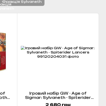
Фракція Sylvaneth
 of
Ігровий набір GW - Age of
noth
Sigmar: Sylvaneth - Spiterider
Lancers
2 680 грн