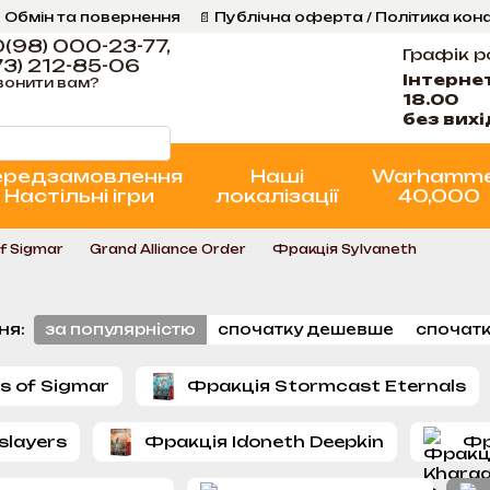
 Обмін та повернення
📄 Публічна оферта / Політика кон
Програма Лояльності
Стан проєктів
(98) 000-23-77,
Графік р
3) 212-85-06
Інтерне
вонити вам?
18.00
без вих
ередзамовлення
Наші
Warhamm
Настільні ігри
локалізації
40,000
f Sigmar
Grand Alliance Order
Фракція Sylvaneth
ня:
за популярністю
спочатку дешевше
спочатк
s of Sigmar
Фракція Stormcast Eternals
slayers
Фракція Idoneth Deepkin
Фр