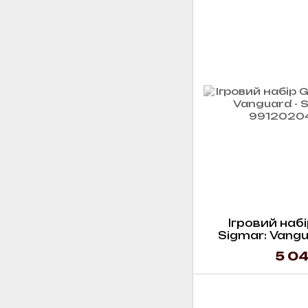
Ігровий набі
Sigmar: Vangu
(
5 04