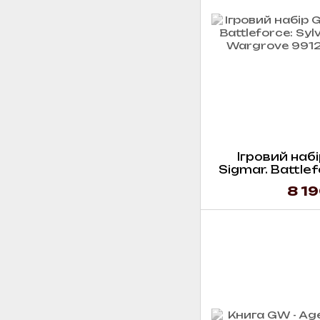
Ігровий набі
Sigmar. Battlef
Revenant
8 19