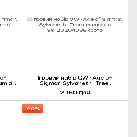
 of
Ігровий набір GW - Age of
amid
Sigmar: Sylvaneth - Tree-
revenants
2 150 грн
−20%