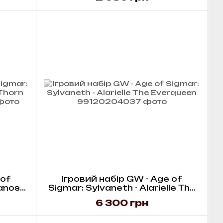
 of
Ігровий набір GW - Age of
hanos
Sigmar: Sylvaneth - Alarielle The
h
Everqueen
6 300 грн