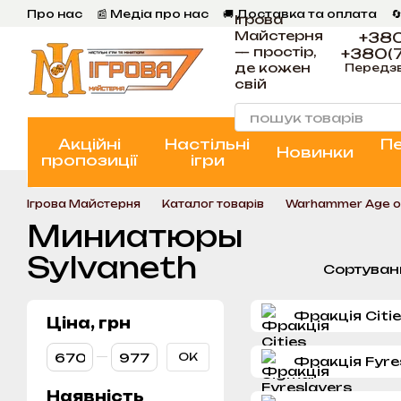
Перейти к основному контенту
Про нас
📰 Медіа про нас
🚚 Доставка та оплата

Ігрова
💬 Відгуки
📝 Блог
📞 Контакти Ігрова Майстерня
Майстерня
+380
— простір,
+380(7
де кожен
Передз
свій
Акційні
Настільні
П
Новинки
пропозиції
ігри
Ігрова Майстерня
Каталог товарів
Warhammer Age o
Миниатюры
Sylvaneth
Сортуван
Фракція Citie
Ціна, грн
От Ціна, грн
До Ціна, грн
ОК
Фракція Fyre
Наявність