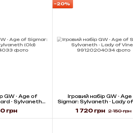
−20%
р GW - Age of
Ігровий набір GW - Age
ard - Sylvaneth
Sigmar: Sylvaneth - Lady of
Old)
0 грн
1 720 грн
2 150 грн