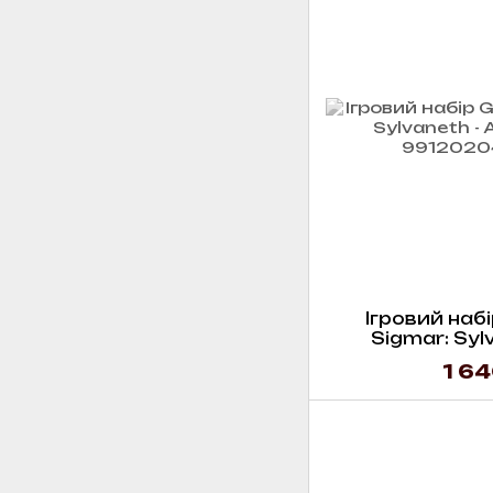
Ігровий набі
Sigmar: Sylv
rev
1 64