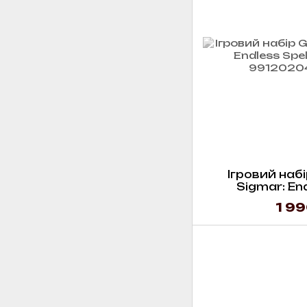
Ігровий набі
Sigmar: End
Sylv
1 99