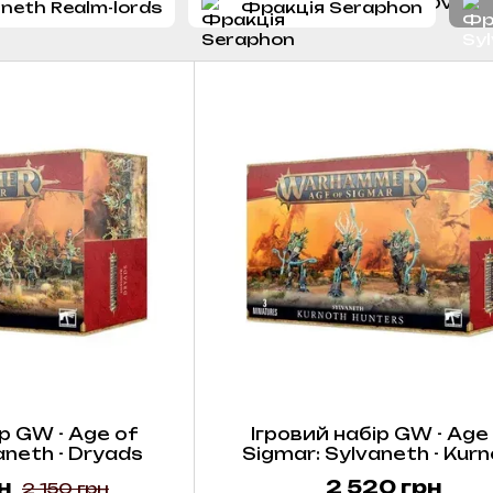
neth Realm-lords
Фракція Seraphon
р GW - Age of
Ігровий набір GW - Age
aneth - Dryads
Sigmar: Sylvaneth - Kur
Hunters
н
2 520 грн
2 150 грн