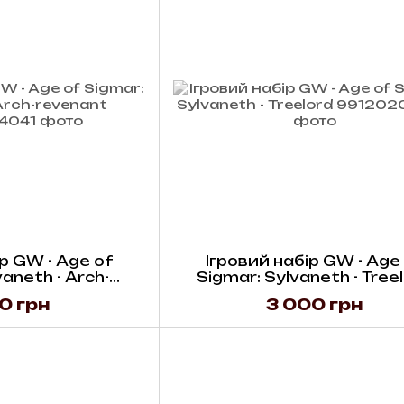
р GW - Age of
Ігровий набір GW - Age
aneth - Arch-
Sigmar: Sylvaneth - Tree
enant
0 грн
3 000 грн