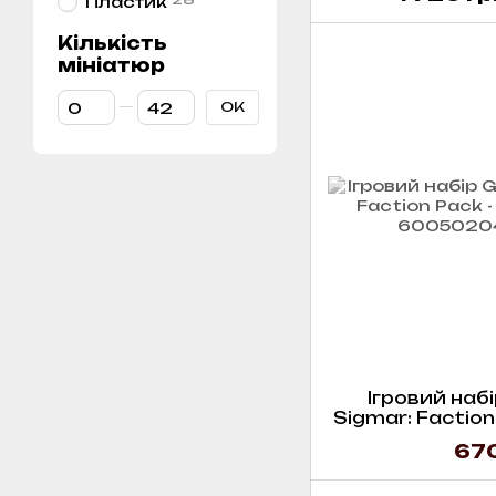
Пластик
Кількість
мініатюр
От Кількість мініатюр
До Кількість мініатюр
ОК
Ігровий набі
Sigmar: Faction
(
670