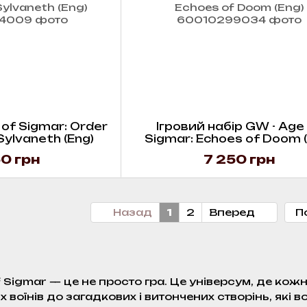
of Sigmar: Order
Ігровий набір GW - Age
Sylvaneth (Eng)
Sigmar: Echoes of Doom (
0 грн
7 250 грн
Назад
1
2
Вперед
П
Sigmar — це не просто гра. Це універсум, де кож
ніх воїнів до загадкових і витончених створінь, як