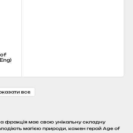
 of
Eng)
оказати все
на фракція має свою унікальну складну
і володіють магією природи, кожен герой Age of