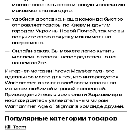
могли пополнять свою игровую коллекцию
максимально выгодно.
Удобная доставка. Наша команда быстро
отправляет товары по Киеву и другим
городам Украины Новой Почтой, так что вы
получите свою покупку максимально
оперативно.
Онлайн-заказ. Вы можете легко купить
желаемые товары непосредственно на
нашем сайте.
Интернет-магазин Ihrova Maysternya - это
идеальное место для тех, кто интересуется
Warhammer и хочет приобрести товары по
мотивам любимой игровой вселенной.
Присоединяйтесь к комьюнити Вархаммер и
наслаждайтесь увлекательным миром
Warhammer Age of Sigmar в команде друзей.
Популярные категории товаров
Kill Team