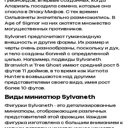
гуманоидов, впервые созданных, когда
Алариэль посадила семена, которые она
спасла в Эпоху Мифов. С тех времен
Сильванеты значительно размножились. В
Age of Sigmar на них охотятся множество
могущественных противников.
Sylvanet предпочитают гуманоидную
внешность и другие формы. Их размер и
черты очень разнообразны, поскольку и дух,
и тело созданы богиней с определенной
целью. Например, подвиды Sylvaneth
Branwich и Tree Ghost имеют средний рост 5
футов 11 дюймов, в то время как Kurnota
Hunters возвышаются над другими
представителями своего вида, имея рост
более 10 футов.
Виды миниатюр Sylvaneth
Фигурки Sylvaneth - это детализированные
миниатюры, отображающие различных
представителей этой фракции. Каждая
фигурка изготовлена с большим вниманием к