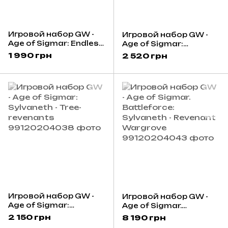
Игровой набор GW -
Игровой набор GW -
Age of Sigmar: Endless
Age of Sigmar:
Spells - Sylvaneth
Sylvaneth - Gossamid
1 990 грн
2 520 грн
Archers
Игровой набор GW -
Игровой набор GW -
Age of Sigmar:
Age of Sigmar.
Sylvaneth - Tree-
Battleforce: Sylvaneth -
2 150 грн
8 190 грн
revenants
Revenant Wargrove