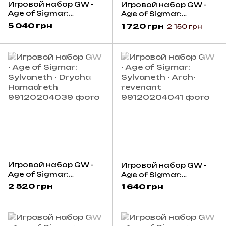
Игровой набор GW -
Игровой набор GW -
Age of Sigmar:
Age of Sigmar:
Vanguard - Sylvaneth
Sylvaneth - Lady of
5 040 грн
1 720 грн
2 150 грн
Vines
Игровой набор GW -
Игровой набор GW -
Age of Sigmar:
Age of Sigmar:
Sylvaneth - Drycha
Sylvaneth - Arch-
2 520 грн
1 640 грн
Hamadreth
revenant