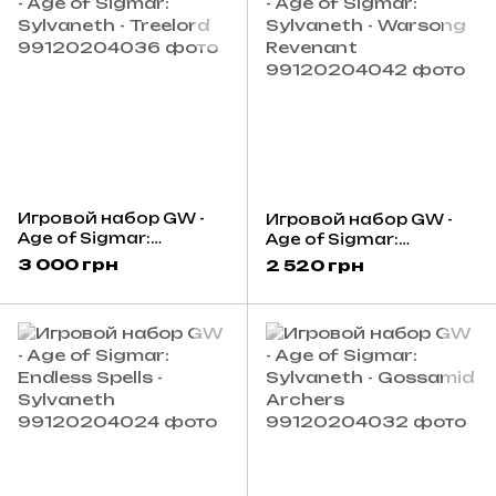
Игровой набор GW -
Игровой набор GW -
Age of Sigmar:
Age of Sigmar:
Sylvaneth - Treelord
Sylvaneth - Warsong
3 000 грн
2 520 грн
Revenant