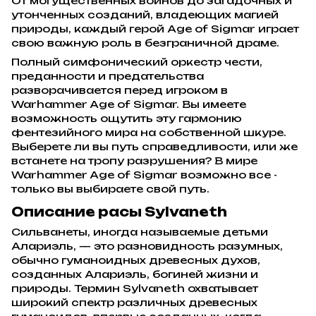
От могущественных воинов до загадочных и
утонченных созданий, владеющих магией
природы, каждый герой Age of Sigmar играет
свою важную роль в безграничной драме.
Полный симфонический оркестр чести,
преданности и предательства
разворачивается перед игроком в
Warhammer Age of Sigmar. Вы имеете
возможность ощутить эту гармонию
фентезийного мира на собственной шкуре.
Выберете ли вы путь справедливости, или же
встанете на тропу разрушения? В мире
Warhammer Age of Sigmar возможно все -
только вы выбираете свой путь.
Описание расы Sylvaneth
Сильванеты, иногда называемые детьми
Алариэль, — это разновидность разумных,
обычно гуманоидных древесных духов,
созданных Алариэль, богиней жизни и
природы. Термин Sylvaneth охватывает
широкий спектр различных древесных