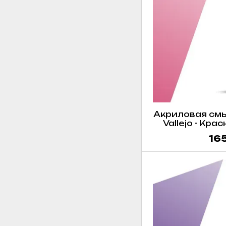
Акриловая смы
Vallejo - Кра
VAL7320
165