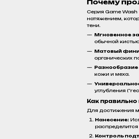
Почему про
Серия Game Wash 
натяжением, котор
тени.
Мгновенное за
обычной кистью
Матовый фин
органических п
Разнообразие 
кожи и меха.
Универсальнос
углубления ("rec
Как правильно 
Для достижения м
Нанесение:
Исп
распределится 
Контроль подт