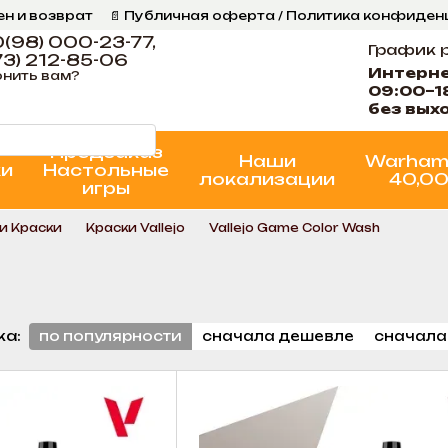
ен и возврат
📄 Публичная оферта / Политика конфиде
ог
📞 Контакты Ігрова Майстерня
Программа Лояльнос
(98) 000-23-77,
График 
3) 212-85-06
Интерн
нить вам?
09:00–1
без вых
Предзаказ
Наши
Warham
ки
Настольные
локализации
40,0
игры
и Краски
Краски Vallejo
Vallejo Game Color Wash
ка:
по популярности
сначала дешевле
сначала