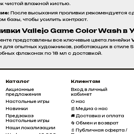
к чистой влажной кистью.
ие:
После высыхания проливки рекомендуется сде
ом базы, чтобы усилить контраст.
ивки Vallejo Game Color Wash в 
енте представлены все ключевые цвета линейки
 и для опытных художников, работающих в стиле 
добных флаконах по 18 мл с доставкой.
Каталог
Клиентам
Акционные
Вход в личный
предложения
кабинет
Настольные игры
О нас
Новинки
📰 Медиа о нас
Предзаказ
🚚 Доставка и оплата
Настольные игры
🔄 Обмен и возврат
Наши локализации
📄 Публичная оферта /