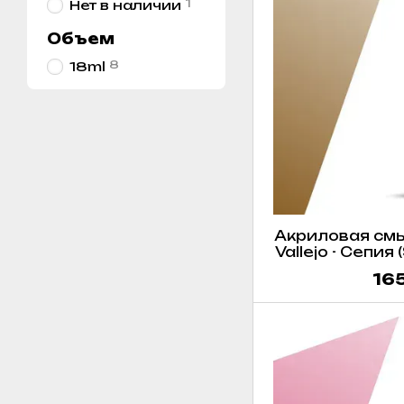
1
Нет в наличии
Объем
8
18ml
Акриловая смы
Vallejo - Сепия
73200
165