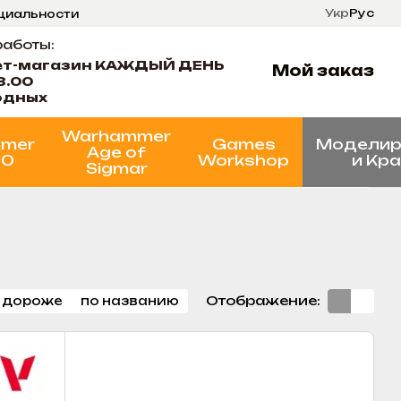
Укр
Рус
нциальности
ти
Состояние проектов
работы:
ет-магазин КАЖДЫЙ ДЕНЬ
Мой заказ
8.00
одных
Warhammer
mer
Games
Моделир
Age of
00
Workshop
и Кр
Sigmar
Отображение:
 дороже
по названию