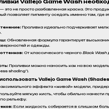
ливки Vallejo Game Wash необ
— это не просто разбавленная краска. Это проду
ый позволяет пигменту оседать именно там, где 
тенение:
Проливка идеально подчеркивает мелки
.
иш:
Обновленная формула гарантирует высыхание 
оверхностей и одежды.
оттенков:
От классического черного
Black Wash
д
ть:
Проливки можно наносить как на всю модель (
ess shading").
использовать Vallejo Game Wash (Shades
аксимального эффекта «живой» модели, придер
ользуйте мягкую кисть, чтобы обильно нанести 
по рельефу.
еков:
Если жидкость собирается в слишком боль