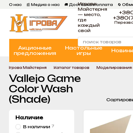
Игрова
Перейти к основному контенту
О нас
📰 Медиа о нас
🚚 Доставка и оплата
🔄 Обм
Майстерня
📄 Пользовательское соглашение
💬 Отзывы
📝 Бл
+380
— место,
+380(7
где
Перезво
каждый
свой
Акционные
Настольные
Новин
предложения
игры
Ігрова Майстерня
Каталог товаров
Моделирования 
Vallejo Game
Color Wash
(Shade)
Сортиров
Наличие
7
В наличии