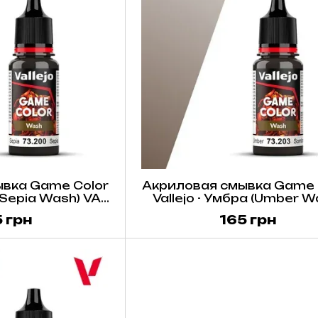
вка Game Color
Акриловая смывка Game 
 (Sepia Wash) VAL
Vallejo - Умбра (Umber W
, 18 мл
VAL73203, 18 мл
 грн
165 грн