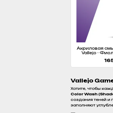
Акриловая смы
Vallejo - Фио
Wash) VAL7
165
Vallejo Gam
Хотите, чтобы ка
Color Wash (Shad
создания теней и 
заполняют углубл