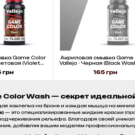
вка Game Color
Акриловая смывка Game 
летовая (Violet
Vallejo - Черная (Black Was
3209 , 18 мл
73201, 18 мл
 грн
165 грн
e Color Wash — секрет идеальн
ждая заклепка на броне и каждая мышца на мини
e)
— это специализированные жидкие краски (про
подчеркивания рельефа. Благодаря своей уникал
ения, добавляя вашим моделям профессиональну