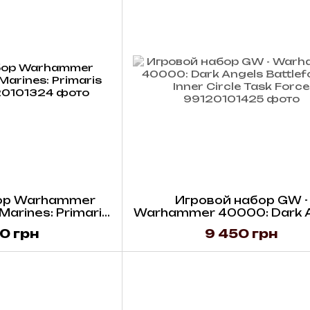
ор Warhammer
Игровой набор GW -
arines: Primaris
Warhammer 40000: Dark 
ulsor
Battleforce - Inner Circle
0 грн
9 450 грн
Force