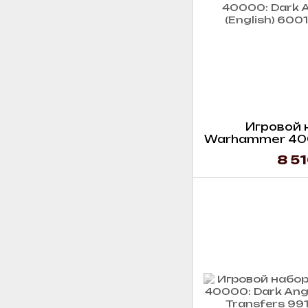
Игровой 
Warhammer 400
Army Set
8 51