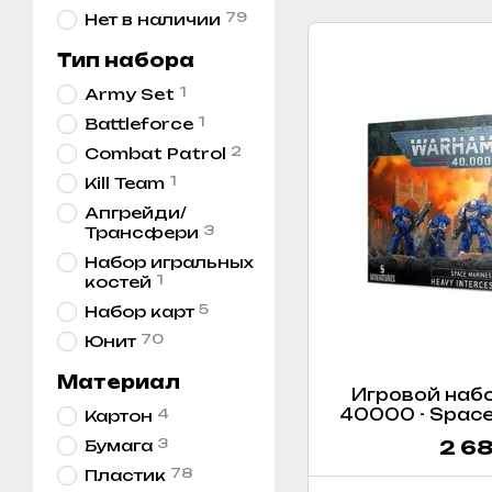
79
Нет в наличии
Тип набора
1
Army Set
1
Battleforce
2
Combat Patrol
1
Kill Team
Апгрейди/
3
Трансфери
Набор игральных
1
костей
5
Набор карт
70
Юнит
Материал
Игровой наб
40000 - Space
4
Картон
Inter
3
Бумага
2 68
78
Пластик