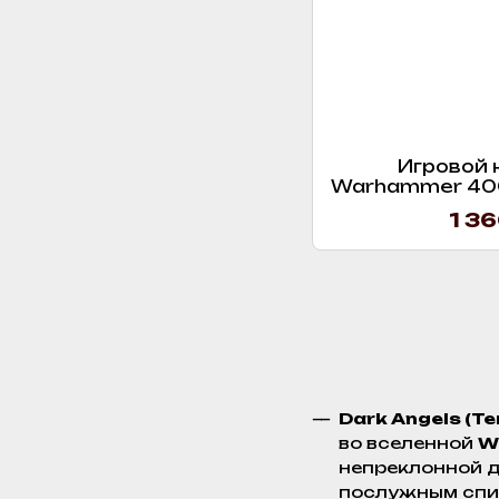
Игровой 
Warhammer 400
- Upgrades 
1 36
Dark Angels (Т
во вселенной
W
непреклонной д
послужным спис