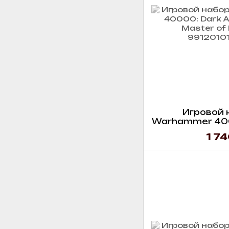
Игровой 
Warhammer 400
- Asmodai Mast
1 74