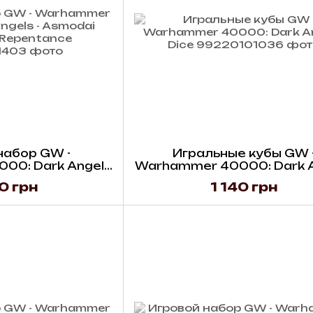
набор GW -
Игральные кубы GW 
00: Dark Angels
Warhammer 40000: Dark 
er of Repentance
Dice
0 грн
1 140 грн