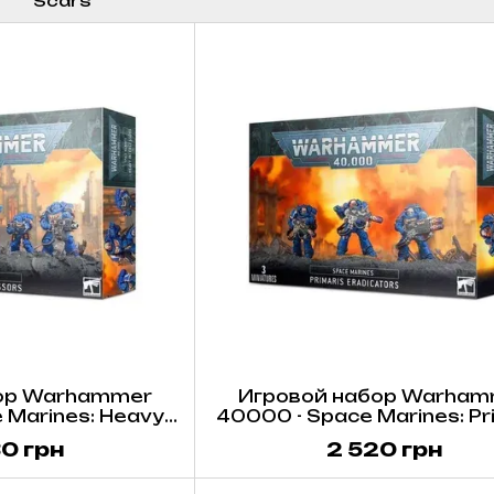
ор Warhammer
Игровой набор Warham
 Marines: Heavy
40000 - Space Marines: Pr
cessors
Eradicators
0 грн
2 520 грн