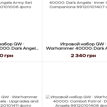
набор GW -
Игровой набор GW -
00: Dark Angels
Warhammer 40000: Dark 
 (English)
- Inner Circle Companio
0 грн
2 340 грн