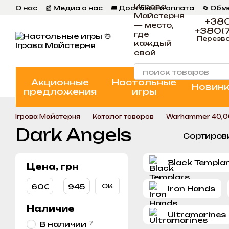
Игрова
Перейти к основному контенту
О нас
📰 Медиа о нас
🚚 Доставка и оплата
🔄 Обм
Майстерня
📄 Пользовательское соглашение
💬 Отзывы
📝 Бл
+380
— место,
+380(7
где
Перезво
каждый
свой
Акционные
Настольные
Новин
предложения
игры
Ігрова Майстерня
Каталог товаров
Warhammer 40,
Dark Angels
Сортиров
Black Templa
Цена, грн
От Цена, грн
До Цена, грн
OK
Iron Hands
Наличие
Ultramarines
7
В наличии