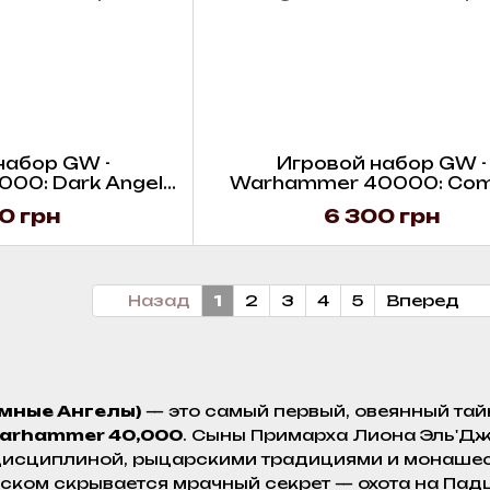
набор GW -
Игровой набор GW -
00: Dark Angels
Warhammer 40000: Co
and Transfers
Patrol - Dark Angels
0 грн
6 300 грн
Назад
1
2
3
4
5
Вперед
емные Ангелы)
— это самый первый, овеянный та
arhammer 40,000
. Сыны Примарха Лиона Эль'Джо
исциплиной, рыцарскими традициями и монашес
ком скрывается мрачный секрет — охота на Падши