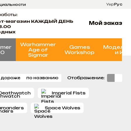
Укр
Рус
нциальности
ти
Состояние проектов
работы:
ет-магазин КАЖДЫЙ ДЕНЬ
Мой заказ
8.00
одных
Warhammer
mer
Games
Моделир
Age of
00
Workshop
и Кр
Sigmar
Отображение:
 дороже
по названию
Deathwatch
Imperial Fists
amanders
Space Wolves