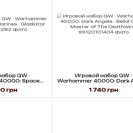
набор GW -
Игровой набор GW -
40000: Space
Warhammer 40000: Dark 
 Gladiator
- Belial Grand Master of
0 грн
1 740 грн
Deathwing