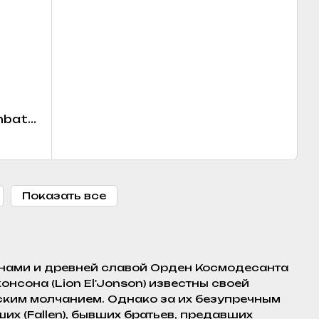
mbat
Показать все
йнами и древней славой Орден Космодесанта
нсона (Lion El'Jonson) известны своей
ким молчанием. Однако за их безупречным
х (Fallen), бывших братьев, предавших