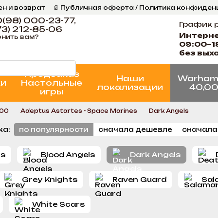
ен и возврат
📄 Публичная оферта / Политика конфиде
ог
📞 Контакты Ігрова Майстерня
Программа Лояльнос
(98) 000-23-77,
График 
3) 212-85-06
Интерн
нить вам?
09:00–1
без вых
Предзаказ
Наши
Warham
ки
Настольные
локализации
40,0
игры
000
Adeptus Astartes - Space Marines
Dark Angels
ка:
по популярности
сначала дешевле
сначала
rs
Blood Angels
Dark Angels
Grey Knights
Raven Guard
Sal
White Scars