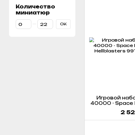
Количество
миниатюр
От Количество миниатюр
До Количество миниатюр
OK
Игровой наб
40000 - Space M
Hellb
2 52