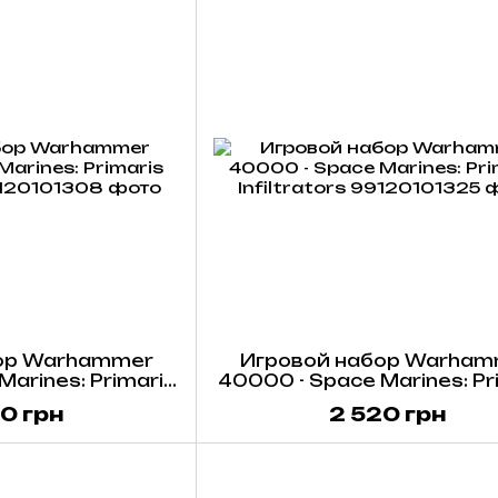
ор Warhammer
Игровой набор Warham
arines: Primaris
40000 - Space Marines: Pr
lasters
Infiltrators
0 грн
2 520 грн