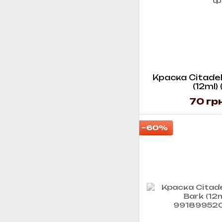
Краска Citadel 
(12ml)
70 гр
−60%