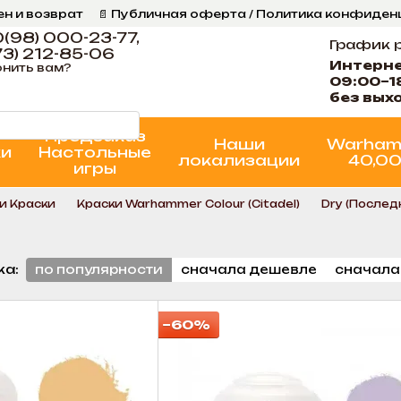
ен и возврат
📄 Публичная оферта / Политика конфиде
ог
📞 Контакты Ігрова Майстерня
Программа Лояльнос
(98) 000-23-77,
График 
3) 212-85-06
Интерн
нить вам?
09:00–1
без вых
Предзаказ
Наши
Warham
ки
Настольные
локализации
40,0
игры
и Краски
Краски Warhammer Colour (Citadel)
Dry (Послед
ка:
по популярности
сначала дешевле
сначала
−60%