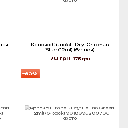
rack
Краска Citadel - Dry: Chronus
Blue (12ml) (6-pack)
70 грн
175 грн
−60%