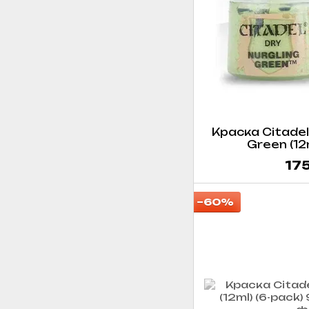
Краска Citadel 
Green (12m
175
−60%