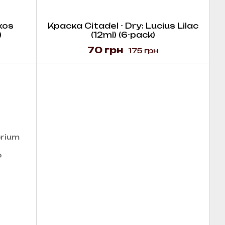
xos
Краска Citadel - Dry: Lucius Lilac
)
(12ml) (6-pack)
70 грн
175 грн