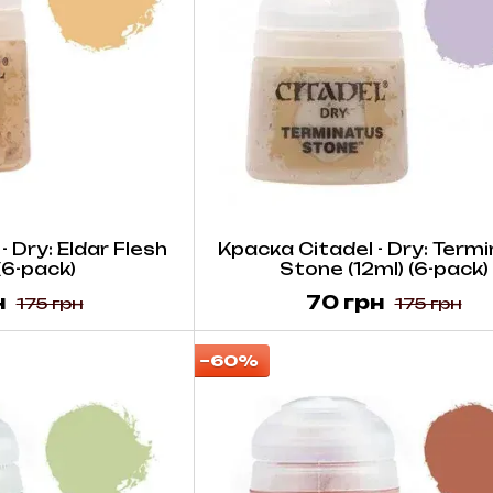
- Dry: Eldar Flesh
Краска Citadel - Dry: Term
 (6-pack)
Stone (12ml) (6-pack)
н
70 грн
175 грн
175 грн
−60%