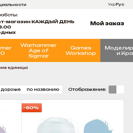
Укр
Рус
нциальности
ти
Состояние проектов
работы:
ет-магазин КАЖДЫЙ ДЕНЬ
Мой заказ
8.00
одных
Warhammer
mer
Games
Моделир
Age of
00
Workshop
и Кр
Sigmar
ние единицы)
Отображение:
 дороже
по названию
−60%