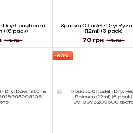
- Dry: Longbeard
Краска Citadel - Dry: Ryza
l) (6-pack)
(12ml) (6-pack)
н
70 грн
175 грн
175 грн
−60%