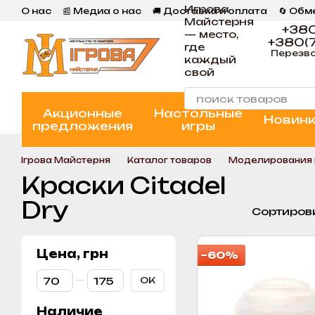
Игрова
Перейти к основному контенту
О нас
📰 Медиа о нас
🚚 Доставка и оплата
🔄 Обм
Майстерня
📄 Пользовательское соглашение
💬 Отзывы
📝 Бл
+380
— место,
+380(7
где
Перезво
каждый
свой
Акционные
Настольные
Новин
предложения
игры
Ігрова Майстерня
Каталог товаров
Моделирования 
Краски Citadel
Dry
Сортиров
Цена, грн
−60%
От Цена, грн
До Цена, грн
OK
Наличие