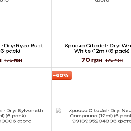
- Dry: Ryza Rust
Краска Citadel - Dry: W
 (6-pack)
White (12ml) (6-pack)
н
70 грн
175 грн
175 грн
−60%