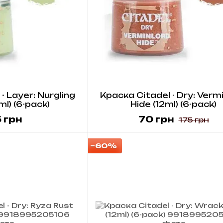
- Layer: Nurgling
Краска Citadel - Dry: Verm
l) (6-pack)
Hide (12ml) (6-pack)
 грн
70 грн
175 грн
−60%