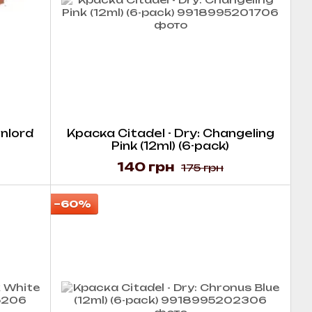
inlord
Краска Citadel - Dry: Changeling
Pink (12ml) (6-pack)
140 грн
175 грн
−60%