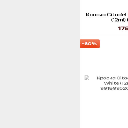
Краска Citadel 
(12ml)
175
−60%