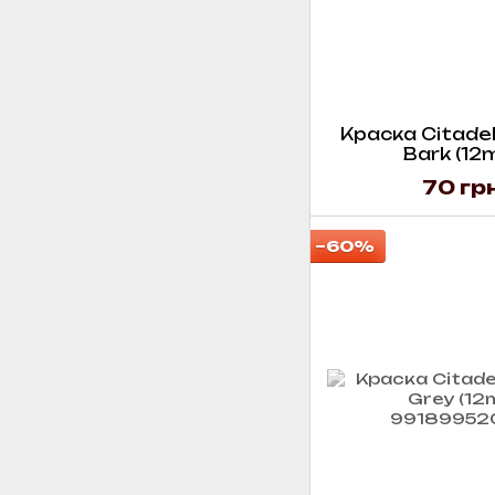
Краска Citadel 
Bark (12m
70 гр
−60%