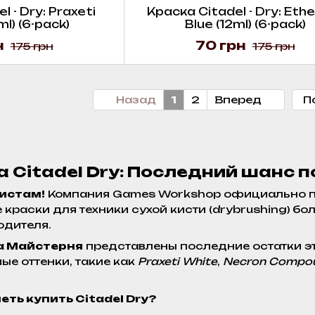
 - Dry: Praxeti
Краска Citadel - Dry: Eth
l) (6-pack)
Blue (12ml) (6-pack)
н
70 грн
175 грн
175 грн
Назад
1
2
Вперед
П
 Citadel Dry: Последний шанс п
истам!
Компания Games Workshop официально п
 краски для техники сухой кисти (drybrushing) б
одителя.
а Майстерня
представлены последние остатки э
е оттенки, такие как
Praxeti White
,
Necron Compo
еть купить Citadel Dry?