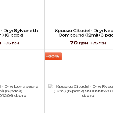
- Dry: Sylvaneth
Краска Citadel - Dry: Ne
l) (6-pack)
Compound (12ml) (6-pac
н
70 грн
175 грн
175 грн
−60%