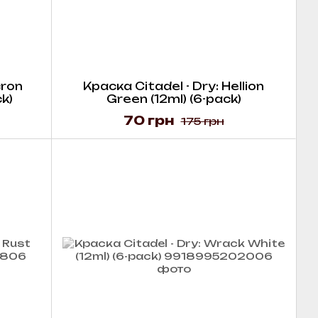
cron
Краска Citadel - Dry: Hellion
k)
Green (12ml) (6-pack)
70 грн
175 грн