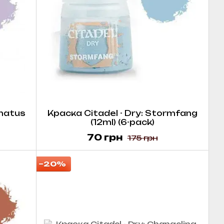
inatus
Краска Citadel - Dry: Stormfang
(12ml) (6-pack)
70 грн
175 грн
−20%