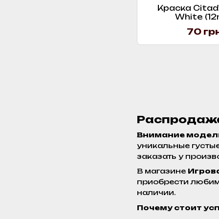
Краска Citadel
White (12m
70 гр
Распродажа
Внимание модел
уникальные густые
заказать у произв
В магазине
Игров
приобрести любимы
наличии.
Почему стоит усп