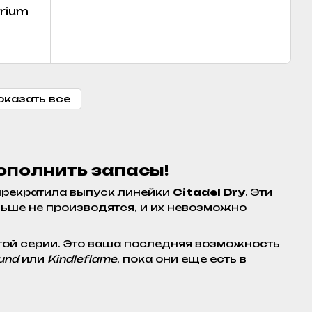
erium
оказать все
ополнить запасы!
рекратила выпуск линейки
Citadel Dry
. Эти
ольше не производятся, и их невозможно
той серии. Это ваша последняя возможность
und
или
Kindleflame
, пока они еще есть в