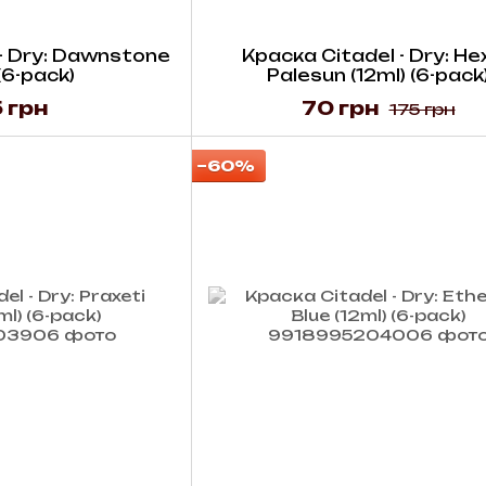
- Dry: Dawnstone
Краска Citadel - Dry: He
 (6-pack)
Palesun (12ml) (6-pack
 грн
70 грн
175 грн
−60%