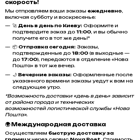
скорость!
Мы отправляем ваши заказы
ежедневно
,
включая субботу и воскресенье:
🚀
День в день по Киеву:
Оформите и
подтвердите заказ до
11:00
, и вы обычно
получите его в тот же день!*
📦
Отправка сегодня:
Заказы,
подтвержденные до
18:00
(в выходные —
до
17:00
), передаются в отделение «Нова
Пошта» в тот же вечер.
🌙
Вечерние заказы:
Оформленные после
указанного времени заказы уедут к вам на
следующее утро.
*Возможность доставки «день в день» зависит
от района города и технических
возможностей логистической службы «Нова
Пошта».
🌍 Международная доставка
Осуществляем
быструю доставку за
границу
через сервис
Nova Post
. Стоимость