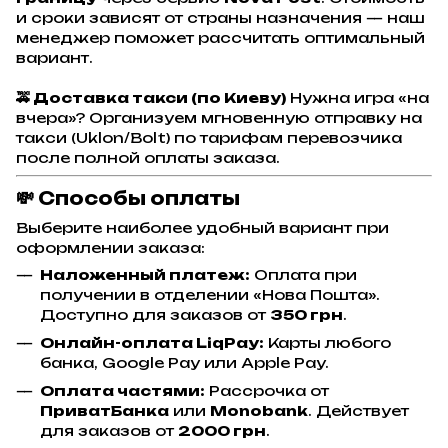
и сроки зависят от страны назначения — наш
менеджер поможет рассчитать оптимальный
вариант.
🚕 Доставка такси (по Киеву)
Нужна игра «на
вчера»? Организуем мгновенную отправку на
такси (Uklon/Bolt) по тарифам перевозчика
после полной оплаты заказа.
💸
Способы оплаты
Выберите наиболее удобный вариант при
оформлении заказа:
Наложенный платеж:
Оплата при
получении в отделении «Нова Пошта».
Доступно для заказов от
350 грн
.
Онлайн-оплата LiqPay:
Карты любого
банка, Google Pay или Apple Pay.
Оплата частями:
Рассрочка от
ПриватБанка
или
Monobank
. Действует
для заказов от
2000 грн
.