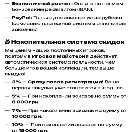
Безналичный расчет:
Оплата по прямым
банковским реквизитам (IBAN).
PayPal:
Только для заказов из-за рубежа
(комиссию платежной системы оплачивает
заказчик).
🎁 Накопительная система скидок
Мы ценим наших постоянных игроков,
поэтому в
Игровая Майстерня
действует
автоматическая система лояльности. Чем
больше игр в вашей коллекции, тем выше
скидка!
3% — Сразу после регистрации!
Ваша
первая покупка уже становится выгоднее.
5%
— При накоплении заказов на сумму от
8 000 грн
.
7%
— При накоплении заказов на сумму от
10 000 грн
.
10%
— При накоплении заказов на сумму
от
15 000 грн
.