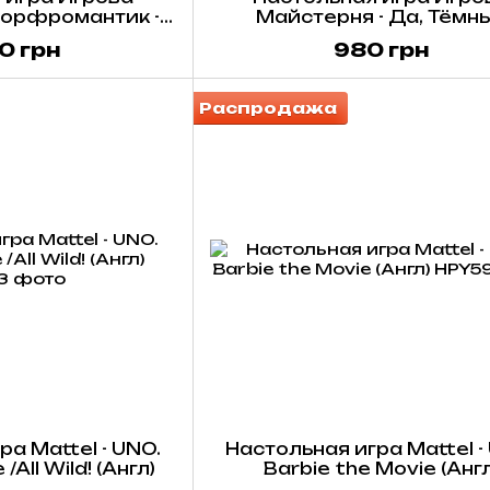
Дорфромантик -
Майстерня - Да, Тёмн
приключения /
Властелин! Красная коро
0 грн
980 грн
omantik
Aye, Dark Overlord! Red (
Распродажа
а Mattel - UNO.
Настольная игра Mattel -
All Wild! (Англ)
Barbie the Movie (Англ