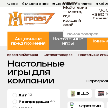
Игрова
Перейти к основному контенту
О нас
📰 Медиа о нас
🚚 Доставка и оплата
🔄 Обм
Майстерня
📄 Пользовательское соглашение
💬 Отзывы
📝 Бл
+380
— место,
+380(7
где
Перезво
каждый
свой
Акционные
Настольные
Новин
предложения
игры
Ігрова Майстерня
Каталог товаров
Настольные игр
Настольные
игры для
компании
Сортиров
IELLO
12
Хит
45
Распродажа
Стратегии