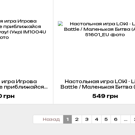
 игра Игрова
Настольная игра LOKI - Li
Не приближайся
Battle / Маленькая Битва 
ay Away! (Укр)
 грн
549 грн
Назад
1
2
3
4
5
6
...