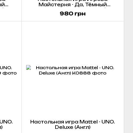
ый
Майстерня - Да, Тёмный
бка /
Властелин! Зелёная коробка /
980 грн
Укр)
Aye, Dark Overlord! Green (Укр)
 UNO.
Настольная игра Mattel - UNO.
)
Deluxe (Англ)