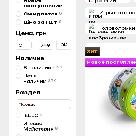
Новое
1
поступление
Игры на асс
6
Ожидается
9
Ціна за 1 шт
Головоломки
Цена, грн
От Цена, грн
До Цена, грн
OK
Хит
Наличие
Новое поступле
263
В наличии
Нет в
374
наличии
Раздел
4
IELLO
Игрова
8
Майстерня