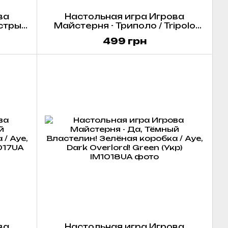
ва
Настольная игра Игрова
тры /
Майстерня - Триполо / Tripolo
р)
(Укр)
499 грн
ва
Настольная игра Игрова