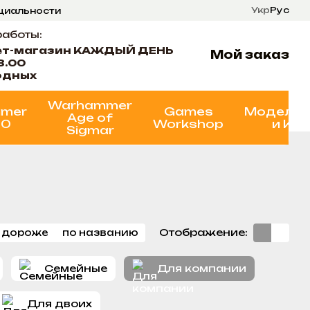
Укр
Рус
нциальности
ти
Состояние проектов
работы:
ет-магазин КАЖДЫЙ ДЕНЬ
Мой заказ
8.00
одных
Warhammer
mer
Games
Моделир
Age of
00
Workshop
и Кр
Sigmar
Отображение:
 дороже
по названию
Семейные
Для компании
Для двоих