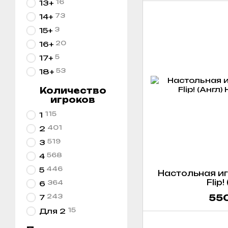
16
13+
73
14+
3
15+
20
16+
5
17+
53
18+
Количество
игроков
115
1
401
2
519
3
568
4
446
5
Настольная игр
Flip!
364
6
243
550
7
15
Для 2