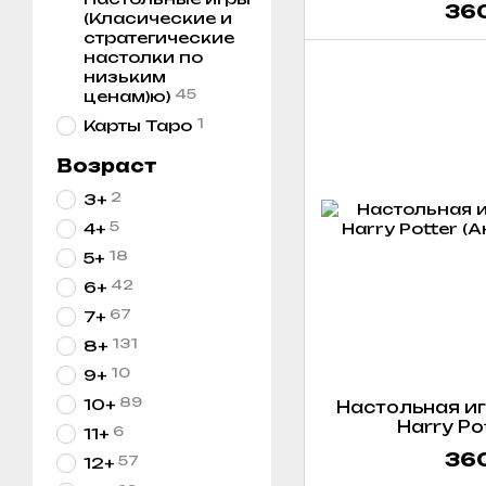
360
(Класические и
стратегические
настолки по
низьким
45
ценам)ю)
1
Карты Таро
Возраст
2
3+
5
4+
18
5+
42
6+
67
7+
131
8+
10
9+
89
10+
Настольная игр
Harry Pot
6
11+
360
57
12+