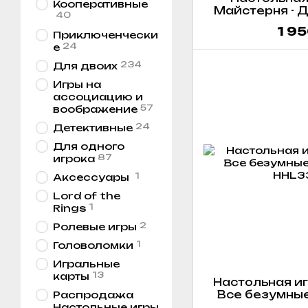
Кооперативные
Майстерня - 
40
Фермерские 
1 95
Приключенчески
Dorfr
24
е
234
Для двоих
Игры на
ассоциацию и
57
воображение
24
Детективные
Для одного
87
игрока
1
Аксессуары
Lord of the
1
Rings
2
Ролевые игры
1
Головоломки
Игральные
13
карты
Настольная игр
Все безумные /
Распродажа
Настольные игры