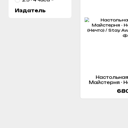
Издатель
Настольная
Майстерня - 
(Нечто) / St
680