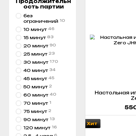
Продолжительн
ость партии
без
10
ограничений
46
10 минут
83
15 минут
90
20 минут
23
25 минут
170
30 минут
34
40 минут
45
45 минут
2
50 минут
Настольная иг
40
60 минут
Z
1
70 минут
550
2
75 минут
13
90 минут
Хит
16
120 минут
6
2.5 - 4 часа