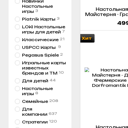
Новинки
Настольные
Настольная
3
игры
Майстерня - Гр
3
Piatnik Карты
Grabolo Grab
499
LOKI Настольные
7
игры для детей
Хит
21
Классические
9
USPCC Карты
2
Pegasus Spiele
Игральные карты
известных
10
брендов и ТМ
44
Для детей
Настольные
8
игры
208
Семейные
Для
637
компании
120
Стратегии
Настольная