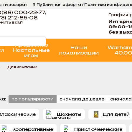
ен и возврат
📄 Публичная оферта / Политика конфиде
ог
📞 Контакты Ігрова Майстерня
Программа Лояльнос
(98) 000-23-77,
График 
3) 212-85-06
Интерн
нить вам?
09:00–1
без вых
Предзаказ
Наши
Warham
ки
Настольные
локализации
40,0
игры
ы
Для компании
ка:
по популярности
сначала дешевле
сначала
Классические
Шахматы
Для детей
Кооперативные
Приключенческие