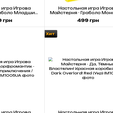
 игра Игрова
Настольная игра Игро
аболо Младший /
Майстерня - Граболо Монс
olo Jr. (Укр)
Grabolo Monstuor (Ук
 грн
499 грн
Хит
 игра Игрова
Настольная игра Игро