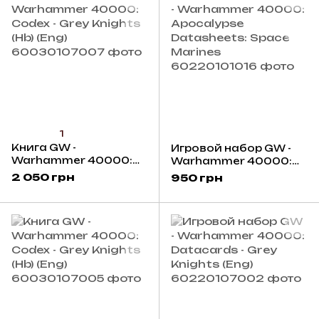
1
Книга GW -
Игровой набор GW -
Warhammer 40000:
Warhammer 40000:
Codex - Grey Knights
Apocalypse
2 050 грн
950 грн
(Hb) (Eng)
Datasheets: Space
Marines