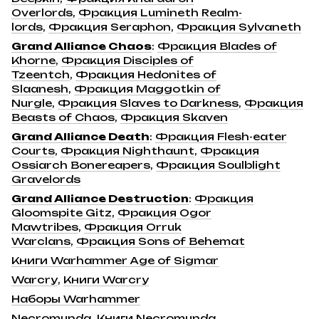
Overlords
,
Фракция Lumineth Realm-
lords
,
Фракция Seraphon
,
Фракция Sylvaneth
Grand Alliance Chaos
:
Фракция Blades of
Khorne
,
Фракция Disciples of
Tzeentch
,
Фракция Hedonites of
Slaanesh
,
Фракция Maggotkin of
Nurgle
,
Фракция Slaves to Darkness
,
Фракция
Beasts of Chaos
,
Фракция Skaven
Grand Alliance Death
:
Фракция Flesh-eater
Courts
,
Фракция Nighthaunt
,
Фракция
Ossiarch Bonereapers
,
Фракция Soulblight
Gravelords
Grand Alliance Destruction
:
Фракция
Gloomspite Gitz
,
Фракция Ogor
Mawtribes
,
Фракция Orruk
Warclans
,
Фракция Sons of Behemat
Книги Warhammer Age of Sigmar
Warcry
,
Книги Warcry
Наборы Warhammer
Necromunda
,
Книги Necromunda