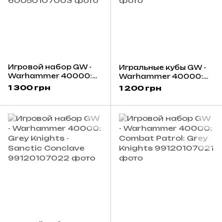
Игровой набор GW -
Игральные кубы GW -
Warhammer 40000:
Warhammer 40000:
Datasheet Cards -
Grey Knights Dice
1 300 грн
1 200 грн
Grey Knights (English)