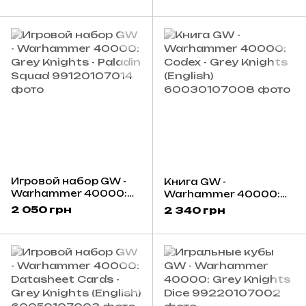
Dreadknight
Squad
Игровой набор GW -
Книга GW -
Warhammer 40000:
Warhammer 40000:
Grey Knights - Paladin
Codex - Grey Knights
2 050 грн
2 340 грн
Squad
(English)