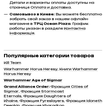
Детали и варианты оплаты доступны на
странице
Оплата и доставка
.
Самовывоз в Киеве:
Вы можете бесплатно
забрать свой заказ в нашем офлайн-
магазине в
ТРЦ Ocean Plaza
. График
работы указан в разделе
Контактна
інформація
.
Популярные категории товаров
Kill Team
Warhammer Horus Heresy
,
Книги Warhammer
Horus Heresy
Warhammer Age of Sigmar
Grand Alliance Order
:
Фракция Cities of
Sigmar
,
Фракция Stormcast
Eternals
,
Фракция Daughters of
Khaine
,
Фракция Fyreslayers
,
Фракция Idoneth
Deepkin
,
Фракция Kharadron