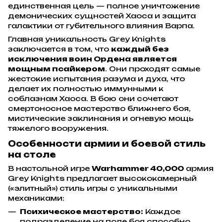
единственная цель — полное уничтожение
демонических сущностей Хаоса и защита
галактики от губительного влияния Варпа.
Главная уникальность Grey Knights
заключается в том, что
каждый без
исключения воин Ордена является
мощным псайкером
. Они проходят самые
жестокие испытания разума и духа, что
делает их полностью иммунными к
соблазнам Хаоса. В бою они сочетают
смертоносное мастерство ближнего боя,
мистические заклинания и огневую мощь
тяжелого вооружения.
Особенности армии и боевой стиль
на столе
В настольной игре
Warhammer 40,000
армия
Grey Knights предлагает высококамерный
(«элитный») стиль игры с уникальными
механиками:
Психическое мастерство:
Каждое
подразделение на поле боя способно