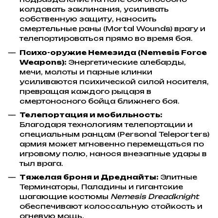
колдовать заклинания, усиливать
собственную защиту, наносить
смертельные раны (Mortal Wounds) врагу и
телепортироваться прямо во время боя.
Психо-оружие Немезида (Nemesis Force
Weapons):
Энергетические алебарды,
мечи, молоты и парные клинки
усиливаются психической силой носителя,
превращая каждого рыцаря в
смертоносного бойца ближнего боя.
Телепортация и мобильность:
Благодаря технологиям телепортации и
специальным ранцам (Personal Teleporters)
армия может мгновенно перемещаться по
игровому полю, нанося внезапные удары в
тыл врага.
Тяжелая броня и Дреднайты:
Элитные
Терминаторы, Паладины и гигантские
шагающие костюмы
Nemesis Dreadknight
обеспечивают колоссальную стойкость и
огневую мощь.