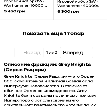
Игровой набор GW -
Игровой набор GW -
Warhammer 40000:
Warhammer 40000:
Grey Knights - Sanctic
Combat Patrol: Grey
9 450 грн
6 300 грн
Conclave
Knights
Показать еще 1 товар
Назад
Вперед
1
из 2
Описание фракции: Grey Knights
(Серые Рыцари)
Grey Knights
(Серые Рыцари) — это Орден
666, самая тайная и элитная боевая сила
Империума Человечества. В отличие от
обычных Орденов Космодесанта, Grey
Knights были созданы по личному приказу
Императора с использованием его
собственного генетического материала. Их