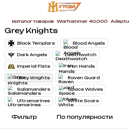
Каталог товаров
Warhammer 40,000
Adeptu
Grey Knights
Black Templars
Blood Angels
Dark Angels
Deathwatch
Imperial Fists
Iron Hands
Grey Knights
Raven Guard
Salamanders
Space Wolves
Ultramarines
White Scars
Фильтр
По популярности