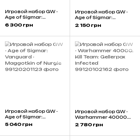
Игровой набор GW -
Игровой набор GW -
Age of Sigmar:
Age of Sigmar:
Maggotkin of Nurgle -
Maggotkin of Nurgle -
6 300 грн
2 150 грн
Great Unclean One
Beast of Nurgle
Игровой набор GW -
Игровой набор GW -
Age of Sigmar:
Warhammer 40000.
Vanguard - Maggotkin
Kill Team: Gellerpox
5 040 грн
2 780 грн
of Nurgle
Infected