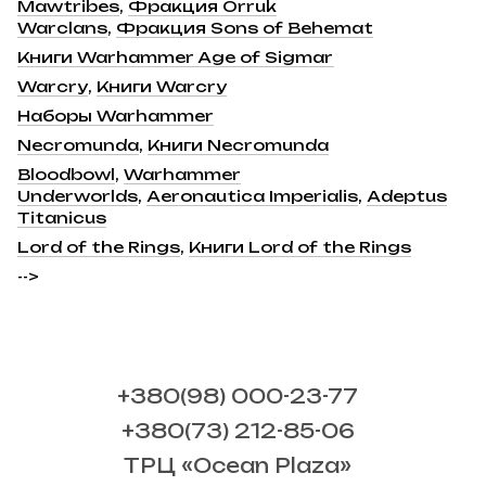
Mawtribes
,
Фракция Orruk
Warclans
,
Фракция Sons of Behemat
Книги Warhammer Age of Sigmar
Warcry
,
Книги Warcry
Наборы Warhammer
Necromunda
,
Книги Necromunda
Bloodbowl
,
Warhammer
Underworlds
,
Aeronautica Imperialis
,
Adeptus
Titanicus
Lord of the Rings
,
Книги Lord of the Rings
-->
+380(98) 000-23-77
+380(73) 212-85-06
ТРЦ «Ocean Plaza»