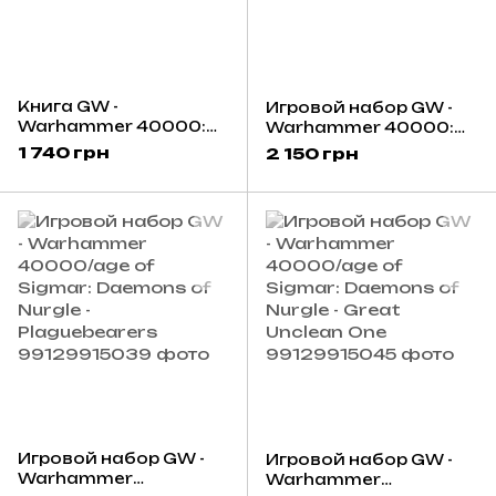
Книга GW -
Игровой набор GW -
Warhammer 40000:
Warhammer 40000:
Codex - Chaos
Chaos Space Marines -
1 740 грн
2 150 грн
Daemons (Hb) (Eng)
Accursed Cultists
(Old)
Игровой набор GW -
Игровой набор GW -
Warhammer
Warhammer