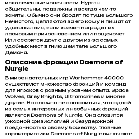
искалеченные конечности. Нурглы
общительны, подвижны и всегда чем-то
заняты. Обычно они бродят по туше Большого
Нечистого, цепляются за его кожу и пищат от
удовольствия, если хозяин наградит их
ласковым прикосновением или пощекочет.
Или ссорятся друг с другом из-за самых
удобных мест в гниющем теле Большого
Демона.
Описание фракции Daemons of
Nurgle
В мире настольных игр Warhammer 40000
существуют множество фракций и команд
для игроков с разным уровнем опыта:
Space
Wolves
, Grey Knights, Ultramarines и многие
другие. Но сложно не согласиться, что одной
из самых интересных и необычных фракций
является Daemons of Nurgle. Она славится
ужасной физиологией и безудержной
преданностью своему божеству. Главные
характеристики Daemons of Nurgle включают: