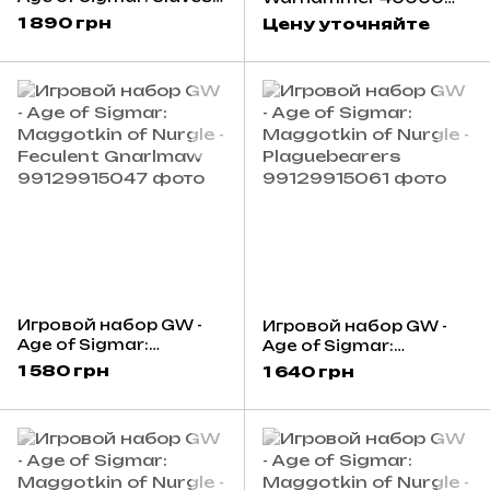
to Darkness - Daemon
Great Unclean One
1 890 грн
Цену уточняйте
Prince
Игровой набор GW -
Игровой набор GW -
Age of Sigmar:
Age of Sigmar:
Maggotkin of Nurgle -
Maggotkin of Nurgle -
1 580 грн
1 640 грн
Feculent Gnarlmaw
Plaguebearers