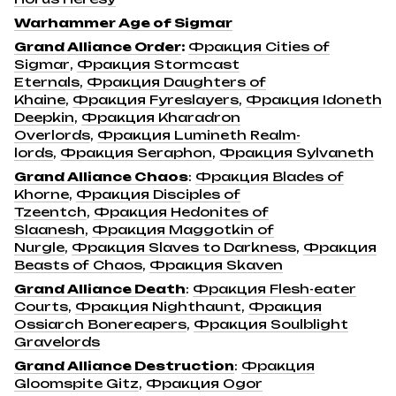
Warhammer Age of Sigmar
Grand Alliance Order
:
Фракция Cities of
Sigmar
,
Фракция Stormcast
Eternals
,
Фракция Daughters of
Khaine
,
Фракция Fyreslayers
,
Фракция Idoneth
Deepkin
,
Фракция Kharadron
Overlords
,
Фракция Lumineth Realm-
lords
,
Фракция Seraphon
,
Фракция Sylvaneth
Grand Alliance Chaos
:
Фракция Blades of
Khorne
,
Фракция Disciples of
Tzeentch
,
Фракция Hedonites of
Slaanesh
,
Фракция Maggotkin of
Nurgle
,
Фракция Slaves to Darkness
,
Фракция
Beasts of Chaos
,
Фракция Skaven
Grand Alliance Death
:
Фракция Flesh-eater
Courts
,
Фракция Nighthaunt
,
Фракция
Ossiarch Bonereapers
,
Фракция Soulblight
Gravelords
Grand Alliance Destruction
:
Фракция
Gloomspite Gitz
,
Фракция Ogor