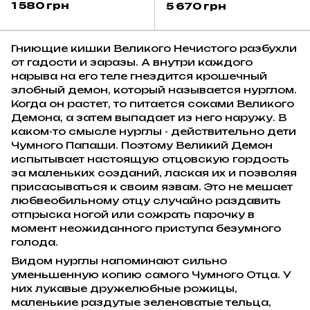
40000/age of Sigmar:
40000/age of Sigmar:
1 580 грн
5 670 грн
Daemons of Nurgle -
Daemons of Nurgle -
Plaguebearers
Great Unclean One
Гниющие кишки Великого Нечистого разбухли
от гадости и заразы. А внутри каждого
нарыва на его теле гнездится крошечный
злобный демон, который называется нурглом.
Когда он растет, то питается соками Великого
Демона, а затем выпадает из него наружу. В
каком-то смысле нурглы - действительно дети
Чумного Папаши. Поэтому Великий Демон
испытывает настоящую отцовскую гордость
за маленьких созданий, лаская их и позволяя
присасываться к своим язвам. Это не мешает
любвеобильному отцу случайно раздавить
отпрыска ногой или сожрать парочку в
момент неожиданного приступа безумного
голода.
Видом нурглы напоминают сильно
уменьшенную копию самого Чумного Отца. У
них лукавые дружелюбные рожицы,
маленькие раздутые зеленоватые тельца,