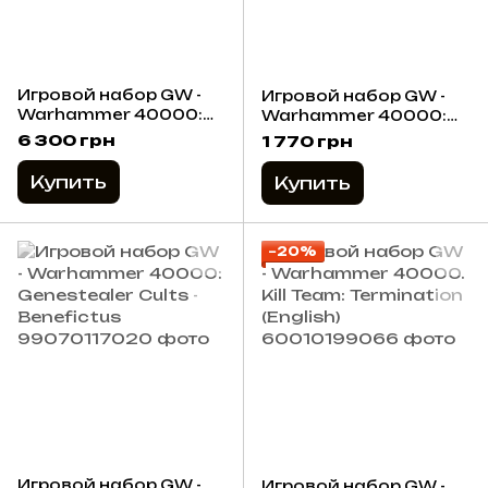
Игровой набор GW -
Игровой набор GW -
Warhammer 40000:
Warhammer 40000:
Combat Patrol -
Genestealer Cults -
6 300 грн
1 770 грн
Genestealer Cults
Acolyte Hybrids
Купить
Купить
−20%
Игровой набор GW -
Игровой набор GW -