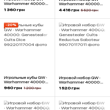
Warhammer 40000:
Warhammer 40000.
Genestealer Cults -
Kill Team: Termination
1 360 грн
4 416 грн
5 520 грн
Benefictus
(English)
−20%
Игральные кубы GW -
Игровой набор GW -
Warhammer 40000:
Warhammer 40000:
Genestealer Cults Dice
Genestealer Cults -
960 грн
1 520 грн
1 200 грн
Reductus Saboteur