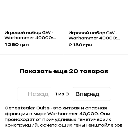
Игровой набор GW -
Игровой набор GW -
Warhammer 40000:
Warhammer 40000:
Genestealer Cults -
Genestealer Cults -
1 260 грн
2 150 грн
Sanctus
Neophyte Hybrids
Показать еще 20 товаров
Назад
Вперед
1
из 3
Genestealer Cults - это хитрая и опасная
фракция в мире Warhammer 40,000. Они
происходят от причудливых генетических
конструкций, сочетающих гены Генштайлеров