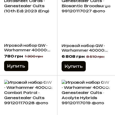
Игровой набор GW -
Игровой набор GW -
Warhammer 40000:
Warhammer 40000:
Datasheet Cards -
Genestealer Cults -
780 грн
6 808 грн
1 300 грн
8 510 грн
Genestealer Cults
Biosantic Broodsurge
(10th Ed) 2023 (Eng)
Купить
Купить