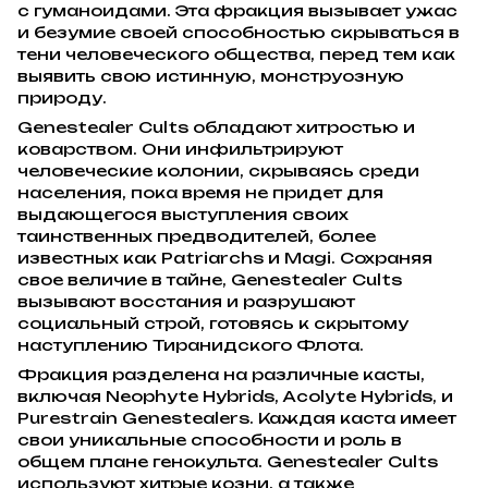
с гуманоидами. Эта фракция вызывает ужас
и безумие своей способностью скрываться в
тени человеческого общества, перед тем как
выявить свою истинную, монструозную
природу.
Genestealer Cults обладают хитростью и
коварством. Они инфильтрируют
человеческие колонии, скрываясь среди
населения, пока время не придет для
выдающегося выступления своих
таинственных предводителей, более
известных как Patriarchs и Magi. Сохраняя
свое величие в тайне, Genestealer Cults
вызывают восстания и разрушают
социальный строй, готовясь к скрытому
наступлению Тиранидского Флота.
Фракция разделена на различные касты,
включая Neophyte Hybrids, Acolyte Hybrids, и
Purestrain Genestealers. Каждая каста имеет
свои уникальные способности и роль в
общем плане генокульта. Genestealer Cults
используют хитрые козни, а также