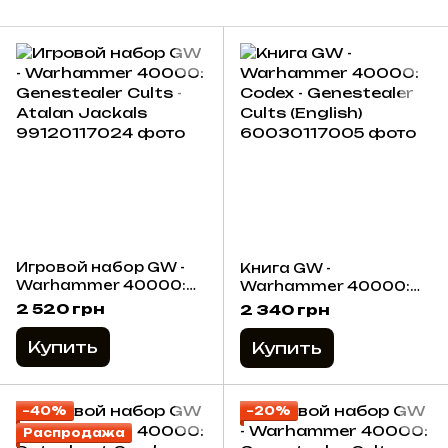
Игровой набор GW -
Книга GW -
Warhammer 40000:
Warhammer 40000:
Genestealer Cults -
Codex - Genestealer
2 520 грн
2 340 грн
Atalan Jackals
Cults (English)
Купить
Купить
−40%
−20%
Распродажа