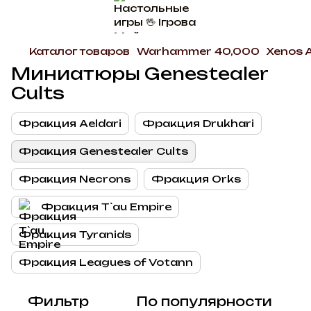
Каталог товаров
Warhammer 40,000
Xenos 
Миниатюры Genestealer
Cults
Фракция Aeldari
Фракция Drukhari
Фракция Genestealer Cults
Фракция Necrons
Фракция Orks
Фракция T`au Empire
Фракция Tyranids
Фракция Leagues of Votann
Фильтр
По популярности