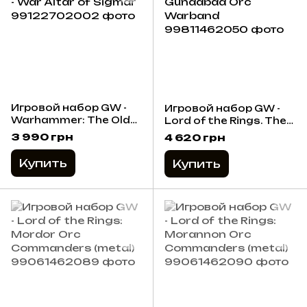
Игровой набор GW -
Игровой набор GW -
Warhammer: The Old
Lord of the Rings. The
World: Empire of Man -
Hobbit: Gundabad Orc
3 990 грн
4 620 грн
War Altar of Sigmar
Warband
Купить
Купить