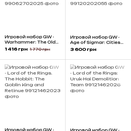
Игровой набор GW -
Игровой набор GW -
Warhammer: The Old
Age of Sigmar: Cities
World: Empire of Man -
of Sigmar - Celestial
1 416 грн
3 600 грн
1 770 грн
Teutogen Guard
Hurricanum and
Command (metal)
Luminark of Hysh
Игровой набор GW -
Игровой набор GW -