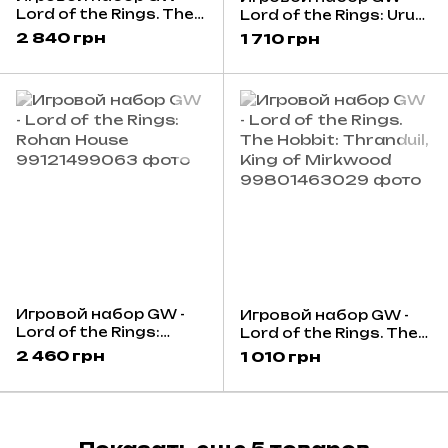
Lord of the Rings. The
Lord of the Rings: Uruk-
Hobbit: The Goblin King
Hai Demolition Team
2 840 грн
1 710 грн
and Retinue
Игровой набор GW -
Игровой набор GW -
Lord of the Rings:
Lord of the Rings. The
Rohan House
Hobbit: Thranduil, King
2 460 грн
1 010 грн
of Mirkwood