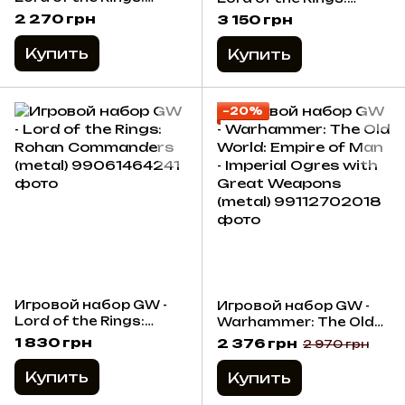
Gorbag and Shagrat
Haldir, Galadhrim
2 270 грн
3 150 грн
(metal)
Captain (metal)
Купить
Купить
−20%
Игровой набор GW -
Игровой набор GW -
Lord of the Rings:
Warhammer: The Old
Rohan Commanders
World: Empire of Man -
1 830 грн
2 376 грн
2 970 грн
(metal)
Imperial Ogres with
Great Weapons
Купить
Купить
(metal)