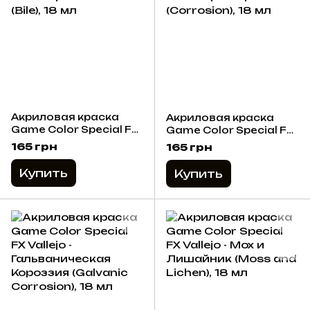
Акриловая краска
Акриловая краска
Game Color Special FX
Game Color Special FX
Vallejo - Желчь (Bile), 18
Vallejo - Короззия
165 грн
165 грн
мл
(Corrosion), 18 мл
Купить
Купить