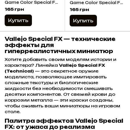
Game Color Special FX
Game Color Special FX
Vallejo - Кислота (Acid),
Vallejo - Ржавчина
165 грн
165 грн
18 мл
(Rust), 18 мл
Купить
Купить
Vallejo Special FX — технические
эффекты для
гиперреалистичных миниатюр
Хотите добавить своим моделям истории и
характера? Линейка
Vallejo Special FX
(Technical)
— это секретное оружие
моделиста, позволяющее имитировать
сложные текстуры и биологические
жидкости без необходимости смешивать
десятки компонентов. От свежей крови до
коррозии металла — эти краски созданы,
чтобы оживить ваши миниатюры на игровом
столе.
Палитра эффектов Vallejo Special
FX: от ужаса до реализма