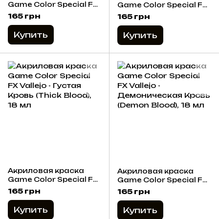
Game Color Special FX
Game Color Special FX
Vallejo - Рвота (Vomit),
Vallejo - Свежая Кровь
165 грн
165 грн
18 мл
(Fresh Blood), 18 мл
Купить
Купить
Акриловая краска
Акриловая краска
Game Color Special FX
Game Color Special FX
Vallejo - Густая Кровь
Vallejo -
165 грн
165 грн
(Thick Blood), 18 мл
Демоническая Кровь
(Demon Blood), 18 мл
Купить
Купить