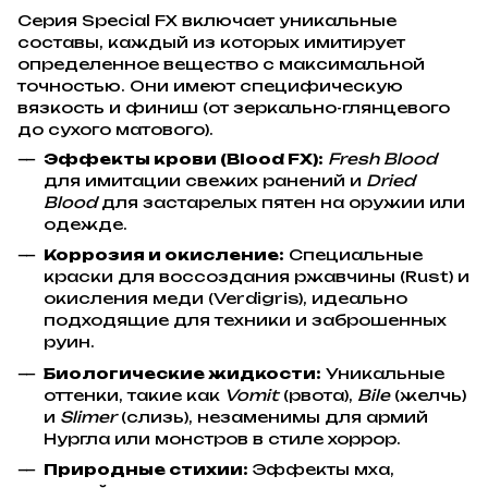
Серия Special FX включает уникальные
составы, каждый из которых имитирует
определенное вещество с максимальной
точностью. Они имеют специфическую
вязкость и финиш (от зеркально-глянцевого
до сухого матового).
Эффекты крови (Blood FX):
Fresh Blood
для имитации свежих ранений и
Dried
Blood
для застарелых пятен на оружии или
одежде.
Коррозия и окисление:
Специальные
краски для воссоздания ржавчины (Rust) и
окисления меди (Verdigris), идеально
подходящие для техники и заброшенных
руин.
Биологические жидкости:
Уникальные
оттенки, такие как
Vomit
(рвота),
Bile
(желчь)
и
Slimer
(слизь), незаменимы для армий
Нургла или монстров в стиле хоррор.
Природные стихии:
Эффекты мха,