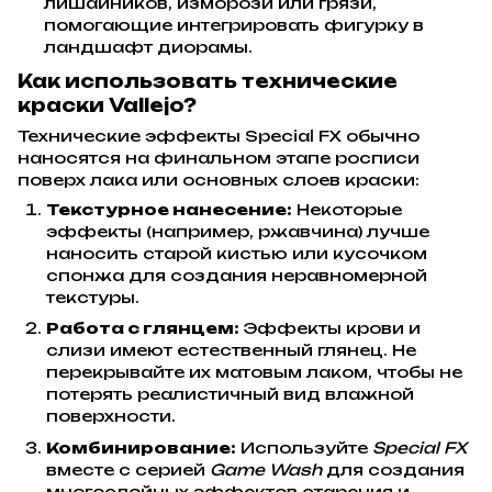
лишайников, изморози или грязи,
помогающие интегрировать фигурку в
ландшафт диорамы.
Как использовать технические
краски Vallejo?
Технические эффекты Special FX обычно
наносятся на финальном этапе росписи
поверх лака или основных слоев краски:
Текстурное нанесение:
Некоторые
эффекты (например, ржавчина) лучше
наносить старой кистью или кусочком
спонжа для создания неравномерной
текстуры.
Работа с глянцем:
Эффекты крови и
слизи имеют естественный глянец. Не
перекрывайте их матовым лаком, чтобы не
потерять реалистичный вид влажной
поверхности.
Комбинирование:
Используйте
Special FX
вместе с серией
Game Wash
для создания
многослойных эффектов старения и