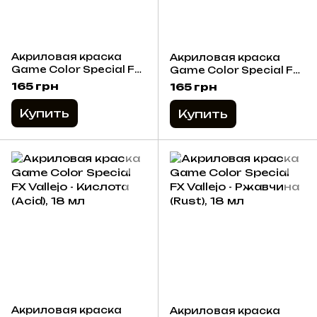
Акриловая краска
Акриловая краска
Game Color Special FX
Game Color Special FX
Vallejo -
Vallejo - Мох и
165 грн
165 грн
Гальваническая
Лишайник (Moss and
Короззия (Galvanic
Lichen), 18 мл
Купить
Купить
Corrosion), 18 мл
Акриловая краска
Акриловая краска