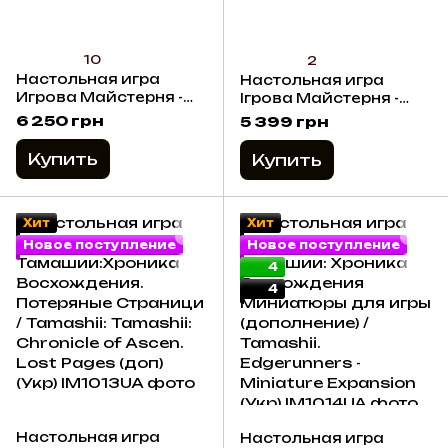
10
2
Настольная игра
Настольная игра
Игрова Майстерня -
Ігрова Майстерня -
Большая драка в
Тамашии: Хроника
6 250 грн
5 399 грн
маленьком городе /
Восхождения /
Townsfolk Tussle (Укр)
Tamashii (Укр)
Купить
Купить
Хит
Хит
Новое поступление
Новое поступление
4
4
Настольная игра
Настольная игра