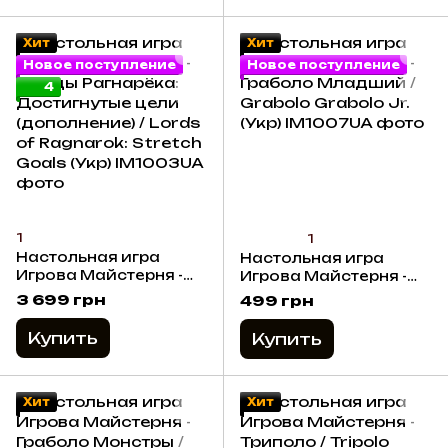
Хит
Хит
Новое поступление
Новое поступление
4
1
1
Настольная игра
Настольная игра
Игрова Майстерня -
Игрова Майстерня -
Лорды Рагнарёка:
Граболо Младший /
3 699 грн
499 грн
Достигнутые цели
Grabolo Grabolo Jr.
(дополнение) / Lords
(Укр)
Купить
Купить
of Ragnarok: Stretch
Goals (Укр)
Хит
Хит