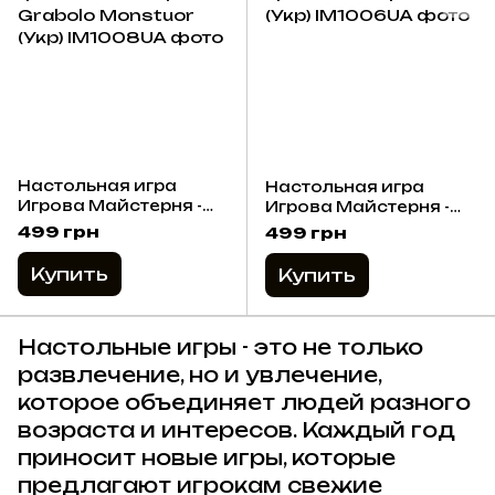
Настольная игра
Настольная игра
Игрова Майстерня -
Игрова Майстерня -
Граболо Монстры /
Триполо / Tripolo (Укр)
499 грн
499 грн
Grabolo Monstuor
(Укр)
Купить
Купить
Настольные игры - это не только
развлечение, но и увлечение,
которое объединяет людей разного
возраста и интересов. Каждый год
приносит новые игры, которые
предлагают игрокам свежие