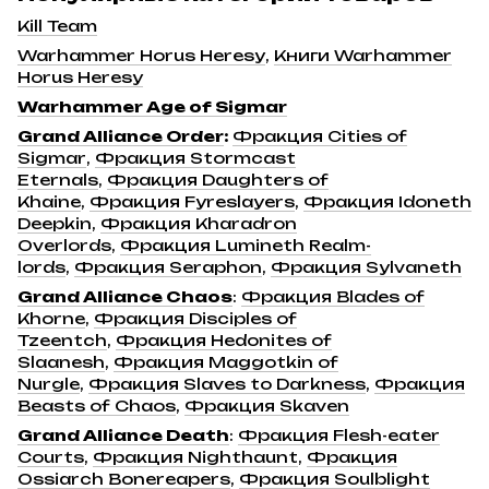
Kill Team
Warhammer Horus Heresy
,
Книги Warhammer
Horus Heresy
Warhammer Age of Sigmar
Grand Alliance Order
:
Фракция Cities of
Sigmar
,
Фракция Stormcast
Eternals
,
Фракция Daughters of
Khaine
,
Фракция Fyreslayers
,
Фракция Idoneth
Deepkin
,
Фракция Kharadron
Overlords
,
Фракция Lumineth Realm-
lords
,
Фракция Seraphon
,
Фракция Sylvaneth
Grand Alliance Chaos
:
Фракция Blades of
Khorne
,
Фракция Disciples of
Tzeentch
,
Фракция Hedonites of
Slaanesh
,
Фракция Maggotkin of
Nurgle
,
Фракция Slaves to Darkness
,
Фракция
Beasts of Chaos
,
Фракция Skaven
Grand Alliance Death
:
Фракция Flesh-eater
Courts
,
Фракция Nighthaunt
,
Фракция
Ossiarch Bonereapers
,
Фракция Soulblight