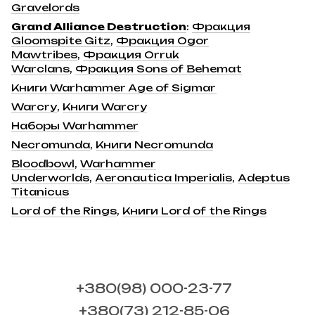
Gravelords
Grand Alliance Destruction
:
Фракция
Gloomspite Gitz
,
Фракция Ogor
Mawtribes
,
Фракция Orruk
Warclans
,
Фракция Sons of Behemat
Книги Warhammer Age of Sigmar
Warcry
,
Книги Warcry
Наборы Warhammer
Necromunda
,
Книги Necromunda
Bloodbowl
,
Warhammer
Underworlds
,
Aeronautica Imperialis
,
Adeptus
Titanicus
Lord of the Rings
,
Книги Lord of the Rings
+380(98) 000-23-77
+380(73) 212-85-06