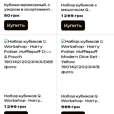
Кубики мраморный, с
Набор кубиков с
узором в асортименте
мешочком Q
D4, D6, D8, D10, D12,
Workshop - Harry
50 грн
1 299 грн
D20, D100
Potter. Gryffindor Dice &
Pouch
Купить
Купить
Набор кубиков Q
Набор кубиков Q
Workshop - Harry
Workshop - Harry
Potter. Hufflepuff Dice &
Potter. Hufflepuff
1 299 грн
969 грн
Pouch
Modern Dice Set -