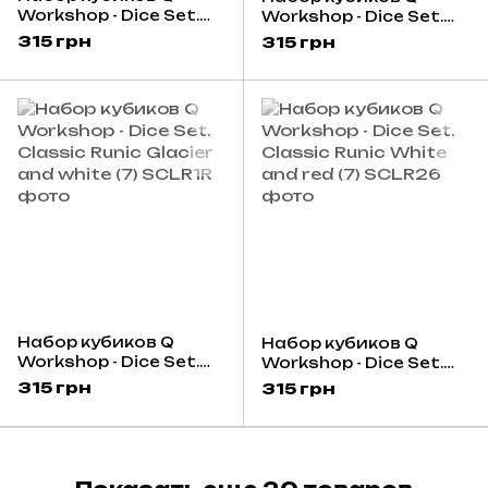
Workshop - Dice Set.
Workshop - Dice Set.
Classic Runic Beige
Classic Runic Black and
315 грн
315 грн
and blue (7)
green (7)
Набор кубиков Q
Набор кубиков Q
Workshop - Dice Set.
Workshop - Dice Set.
Classic Runic Glacier
Classic Runic White
315 грн
315 грн
and white (7)
and red (7)