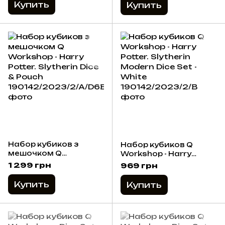
Yellow
Купить
Купить
Набор кубиков з
Набор кубиков Q
мешочком Q
Workshop - Harry
Workshop - Harry
Potter. Slytherin
1 299 грн
969 грн
Potter. Slytherin Dice &
Modern Dice Set -
Pouch
White
Купить
Купить