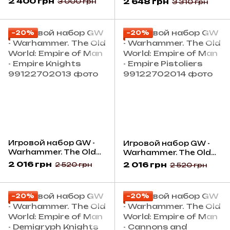
2 400 грн
2 648 грн
3 000 грн
3 310 грн
General of the Empire
Free Company Militia
On Imperial Griffon
−20%
−20%
Игровой набор GW -
Игровой набор GW -
Warhammer. The Old
Warhammer. The Old
World: Empire of Man -
World: Empire of Man -
2 016 грн
2 016 грн
2 520 грн
2 520 грн
Empire Knights
Empire Pistoliers
−20%
−20%