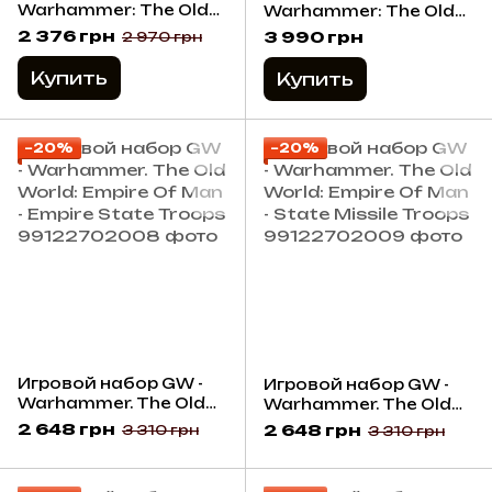
Warhammer: The Old
Warhammer: The Old
World: Empire of Man -
World: Empire of Man -
2 376 грн
3 990 грн
2 970 грн
Imperial Ogres with
War Altar of Sigmar
Great Weapons
Купить
Купить
(metal)
−20%
−20%
Игровой набор GW -
Игровой набор GW -
Warhammer. The Old
Warhammer. The Old
World: Empire Of Man -
World: Empire Of Man -
2 648 грн
2 648 грн
3 310 грн
3 310 грн
Empire State Troops
State Missile Troops