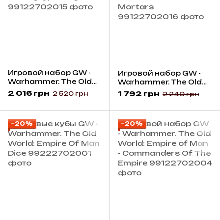
Игровой набор GW -
Игровой набор GW -
Warhammer. The Old
Warhammer. The Old
World: Empire of Man -
World: Empire of Man -
2 016 грн
1 792 грн
2 520 грн
2 240 грн
Demigryph Knights
Cannons and Mortars
−20%
−20%