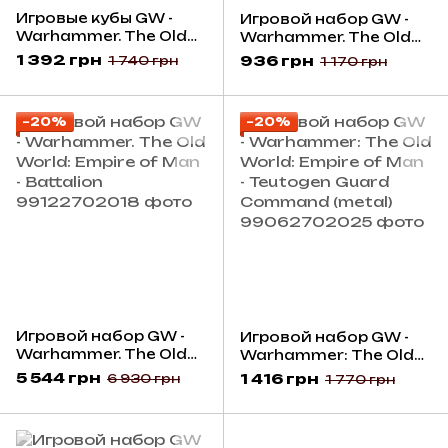
Игровые кубы GW -
Игровой набор GW -
Warhammer. The Old
Warhammer. The Old
World: Empire Of Man
World: Empire of Man -
1 392 грн
936 грн
1 740 грн
1 170 грн
Dice
Commanders Of The
Empire
−20%
−20%
Игровой набор GW -
Игровой набор GW -
Warhammer. The Old
Warhammer: The Old
World: Empire of Man -
World: Empire of Man -
5 544 грн
1 416 грн
6 930 грн
1 770 грн
Battalion
Teutogen Guard
Command (metal)