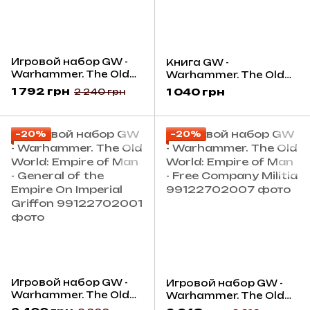
Игровой набор GW -
Книга GW -
Warhammer. The Old
Warhammer. The Old
World: Empire Of Man -
World: Arcane Journal -
1 792 грн
1 040 грн
2 240 грн
Helblaster Volleygun
Empire Of Man
and Helstorm Battery
−20%
−20%
Игровой набор GW -
Игровой набор GW -
Warhammer. The Old
Warhammer. The Old
World: Empire of Man -
World: Empire of Man -