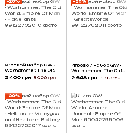
−20%
−20%
Игровой набор GW -
Игровой набор GW -
Warhammer. The Old
Warhammer. The Old
World: Empire Of Man -
World: Empire Of Man -
2 400 грн
2 648 грн
3 000 грн
3 310 грн
Flagellants
Greatswords
−20%