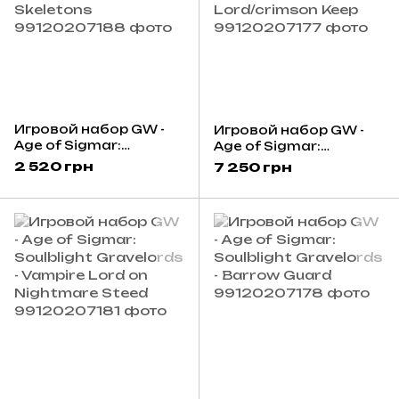
Игровой набор GW -
Игровой набор GW -
Age of Sigmar:
Age of Sigmar:
Soulblight Gravelords -
Soulblight Gravelords -
2 520 грн
7 250 грн
Deathrattle Skeletons
Prince Vhordrai
Lord/crimson Keep