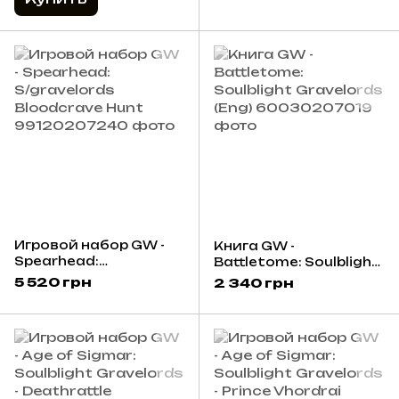
Игровой набор GW -
Книга GW -
Spearhead:
Battletome: Soulblight
S/gravelords
Gravelords (Eng)
5 520 грн
2 340 грн
Bloodcrave Hunt