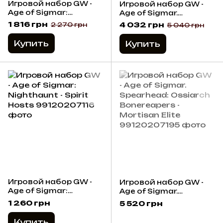
Игровой набор GW -
Игровой набор GW -
Age of Sigmar:
Age of Sigmar.
Ossiarch Bonereapers
Dawnbringers: Flesh-
1 816 грн
4 032 грн
2 270 грн
5 040 грн
- Mortek Guard
eater Courts - Jerrions
Delegation
Купить
Купить
Игровой набор GW -
Игровой набор GW -
Age of Sigmar:
Age of Sigmar.
Nighthaunt - Spirit
Spearhead: Ossiarch
1 260 грн
5 520 грн
Hosts
Bonereapers -
Mortisan Elite
Купить