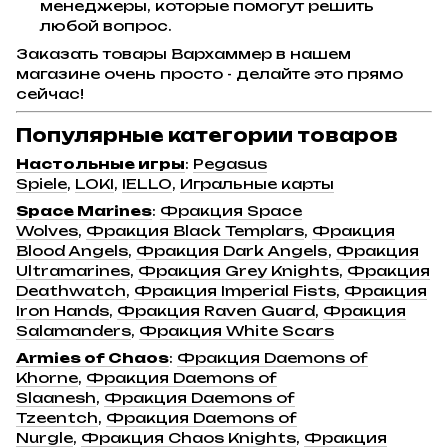
менеджеры, которые помогут решить
любой вопрос.
Заказать товары Вархаммер в нашем
магазине очень просто - делайте это прямо
сейчас!
Популярные категории товаров
Настольные игры
:
Pegasus
Spiele
,
LOKI
,
IELLO
,
Игральные карты
Space Marines
:
Фракция Space
Wolves
,
Фракция Black Templars
,
Фракция
Blood Angels
,
Фракция Dark Angels
,
Фракция
Ultramarines
,
Фракция Grey Knights
,
Фракция
Deathwatch
,
Фракция Imperial Fists
,
Фракция
Iron Hands
,
Фракция Raven Guard
,
Фракция
Salamanders
,
Фракция White Scars
Armies of Chaos
:
Фракция Daemons of
Khorne
,
Фракция Daemons of
Slaanesh
,
Фракция Daemons of
Tzeentch
,
Фракция Daemons of
Nurgle
,
Фракция Chaos Knights
,
Фракция