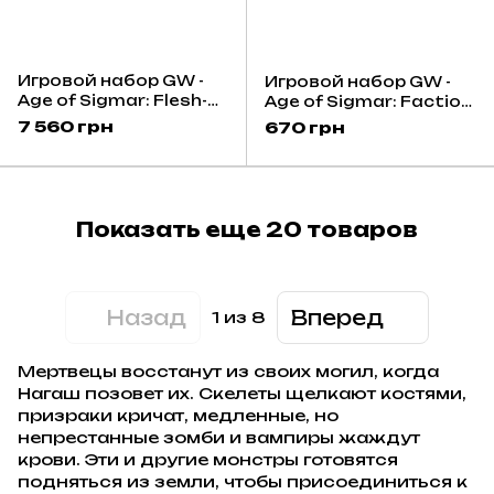
Игровой набор GW -
Игровой набор GW -
Age of Sigmar: Flesh-
Age of Sigmar: Faction
eater Courts Army Set
Pack - Ossiarch
7 560 грн
670 грн
(Eng)
Bonereapers (Eng)
Показать еще 20 товаров
Назад
Вперед
1
из 8
Мертвецы восстанут из своих могил, когда
Нагаш позовет их. Скелеты щелкают костями,
призраки кричат, медленные, но
непрестанные зомби и вампиры жаждут
крови. Эти и другие монстры готовятся
подняться из земли, чтобы присоединиться к