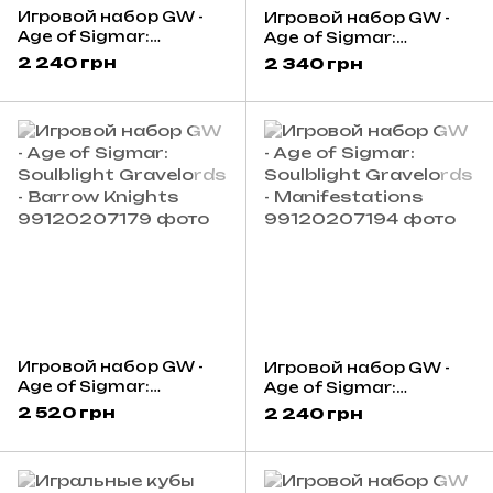
Игровой набор GW -
Игровой набор GW -
Age of Sigmar:
Age of Sigmar:
Soulblight Gravelords -
Soulblight Gravelords -
2 240 грн
2 340 грн
Vampire Lord on
Barrow Guard
Nightmare Steed
Игровой набор GW -
Игровой набор GW -
Age of Sigmar:
Age of Sigmar:
Soulblight Gravelords -
Soulblight Gravelords -
2 520 грн
2 240 грн
Barrow Knights
Manifestations