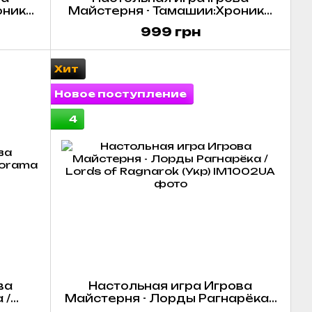
оника
Майстерня - Тамашии:Хроника
Укр)
Восхождения. Потеряные
999 грн
Страници / Tamashii: Tamashii:
Chronicle of Ascen. Lost Pages
(доп) (Укр)
Хит
Новое поступление
4
ва
Настольная игра Игрова
 /
Майстерня - Лорды Рагнарёка /
Lords of Ragnarok (Укр)