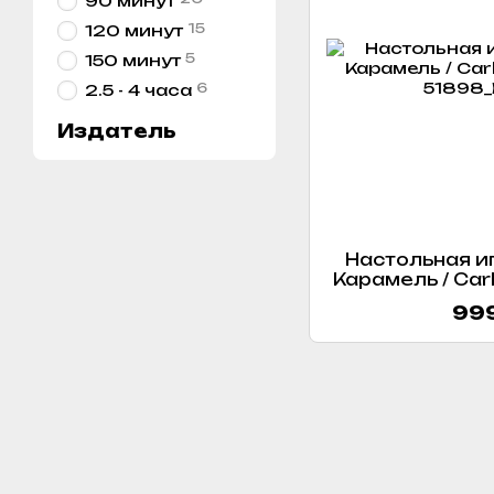
90 минут
15
120 минут
5
150 минут
6
2.5 - 4 часа
Издатель
Настольная иг
Карамель / Carl
999