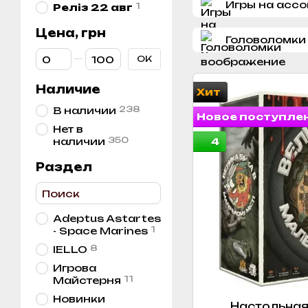
Игры на асс
1
Реліз 22 авг
Цена, грн
Головоломки
От Цена, грн
До Цена, грн
OK
Наличие
Хит
238
В наличии
Новое поступле
Нет в
350
наличии
4
Раздел
Adeptus Astartes
1
- Space Marines
8
IELLO
Игрова
11
Майстерня
Новинки
Настольная