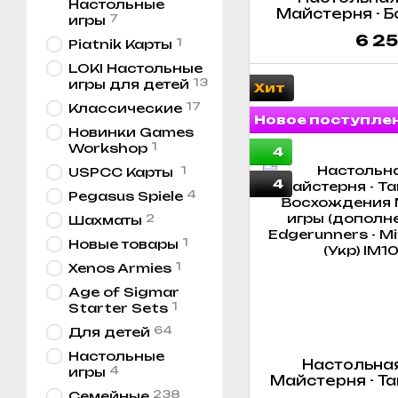
Настольные
Майстерня - Б
7
игры
маленьком гор
6 25
1
Piatnik Карты
Tussl
LOKI Настольные
13
игры для детей
Хит
17
Классические
Новое поступле
Новинки Games
1
Workshop
4
1
USPCC Карты
4
4
Pegasus Spiele
2
Шахматы
1
Новые товары
1
Xenos Armies
Age of Sigmar
1
Starter Sets
64
Для детей
Настольные
Настольная
4
игры
Майстерня - Т
238
Семейные
Восхождения 