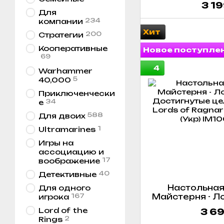
3 19
игры (дополнен
Для
Edgerunners
234
компании
Expansi
Хит
200
Стратегии
Кооперативные
Новое поступле
69
4
Warhammer
5
40,000
Приключенчески
34
е
588
Для двоих
1
Ultramarines
Игры на
ассоциацию и
17
воображение
40
Детективные
Настольная
Для одного
167
Майстерня - Л
игрока
Достигнутые це
Lord of the
3 69
/ Lords of Ra
2
Rings
Goals