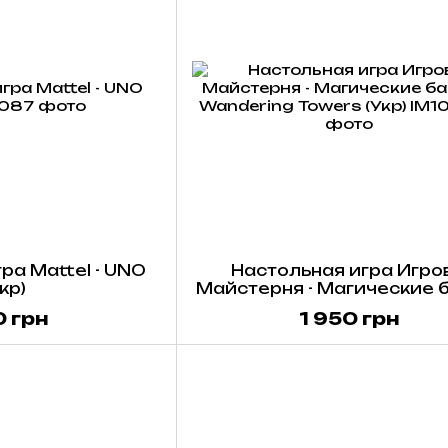
ра Mattel - UNO
Настольная игра Игро
укр)
Майстерня - Магические 
/ Wandering Towers (Ук
 грн
1 950 грн