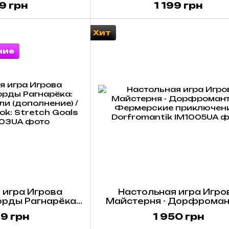
9 грн
1 199 грн
ие) / Tamashii.
 - Miniature
on (Укр)
Хит
ние
 игра Игрова
Настольная игра Игро
орды Рагнарёка:
Майстерня - Дорфромант
ли (дополнение)
Фермерские приключен
9 грн
1 950 грн
gnarok: Stretch
Dorfromantik
 (Укр)