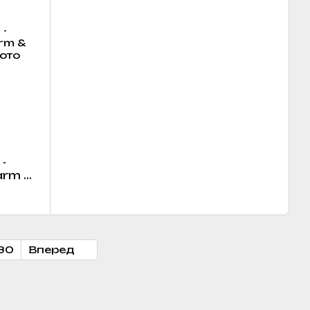
-
arm &
30
Вперед