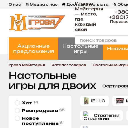
Игрова
Перейти к основному контенту
О нас
📰 Медиа о нас
🚚 Доставка и оплата
🔄 Обм
Майстерня
📄 Пользовательское соглашение
💬 Отзывы
📝 Бл
+380
— место,
+380(7
где
Перезво
каждый
свой
Акционные
Настольные
Новин
предложения
игры
Ігрова Майстерня
Каталог товаров
Настольные игр
Настольные
игры для двоих
Сортиров
IELLO
14
Хит
65
Распродажа
Стратегии
Новое
6
поступление