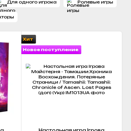
Для одного игрока
Ролевые игры
кторы
Хит
Новое поступление
ва
Настольная игра Ігрова