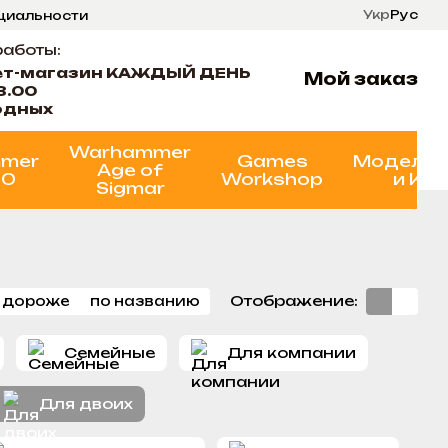
Укр
Рус
нциальности
ти
Состояние проектов
работы:
ет-магазин КАЖДЫЙ ДЕНЬ
Мой заказ
8.00
одных
Warhammer
mer
Games
Моделир
Age of
00
Workshop
и Кр
Sigmar
Отображение:
 дороже
по названию
Семейные
Для компании
Для двоих