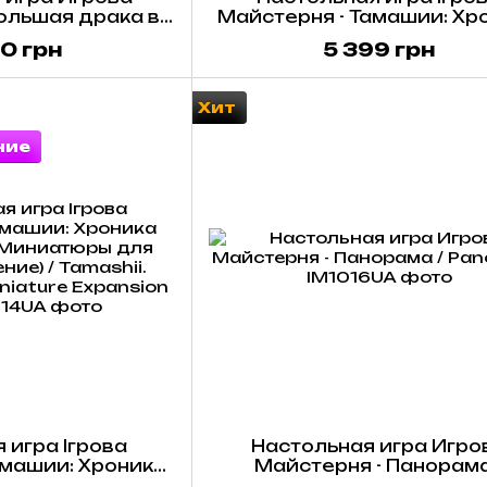
ольшая драка в
Майстерня - Тамашии: Хр
оде / Townsfolk
Восхождения / Tamashii (
0 грн
5 399 грн
e (Укр)
Хит
ние
 игра Ігрова
Настольная игра Игро
амашии: Хроника
Майстерня - Панорама
Миниатюры для
Panorama