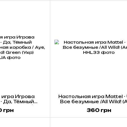
 игра Игрова
Настольная игра Mattel -
- Да, Тёмный
Все безумные /All Wild! (
лёная коробка /
 грн
360 грн
ord! Green (Укр)