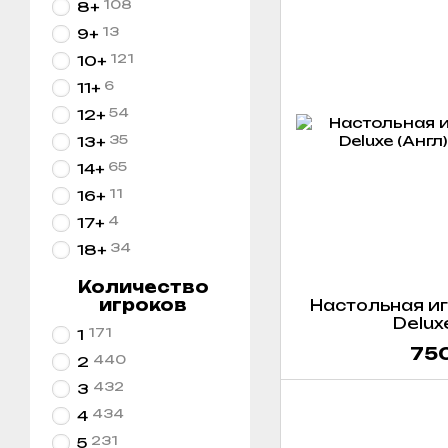
108
8+
13
9+
121
10+
6
11+
54
12+
35
13+
65
14+
11
16+
4
17+
34
18+
Количество
игроков
Настольная игр
Deluxe
171
1
750
440
2
432
3
434
4
231
5