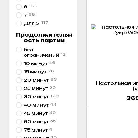
156
6
88
7
117
Для 2
Продолжительн
ость партии
без
12
ограничений
46
10 минут
76
15 минут
83
20 минут
Настольная иг
20
25 минут
(
129
30 минут
360
44
40 минут
40
45 минут
55
60 минут
4
75 минут
20