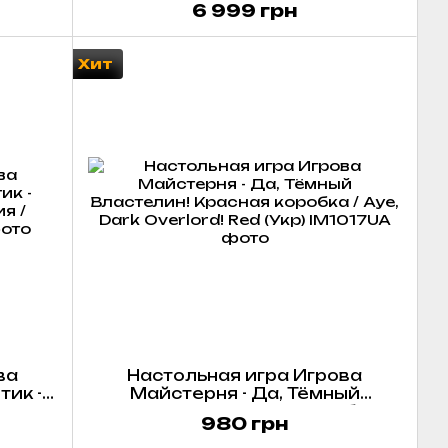
6 999 грн
Хит
ва
Настольная игра Игрова
ик -
Майстерня - Да, Тёмный
ия /
Властелин! Красная коробка /
980 грн
Aye, Dark Overlord! Red (Укр)