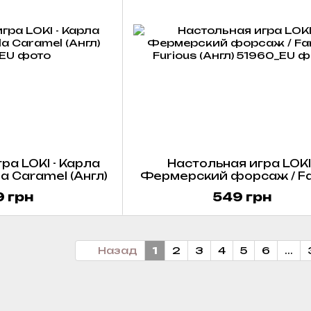
ра LOKI - Карла
Настольная игра LOKI 
a Caramel (Англ)
Фермерский форсаж / F
Furious (Англ)
 грн
549 грн
Назад
1
2
3
4
5
6
...