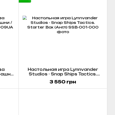
ва
Настольная игра Lynnvander
башни
Studios - Snap Ships Tactics.
р)
Starter Box (Англ)
3 550 грн