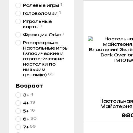
1
Ролевые игры
1
Головоломки
Игральные
1
карты
1
Фракция Orks
Распродажа
Настольные игры
(Класические и
стратегические
настолки по
низьким
65
ценам)ю)
Возраст
4
3+
Настольная
13
4+
Майстерня 
16
5+
Властелин! Зе
980
Aye, Dark Overl
30
6+
59
7+