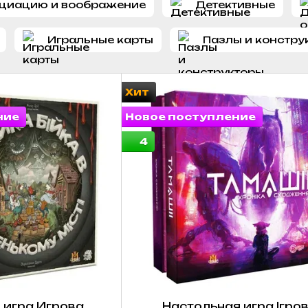
оциацию и воображение
Детективные
Игральные карты
Пазлы и констру
Хит
ние
Новое поступление
4
 игра Игрова
Настольная игра Ігро