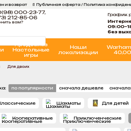
ен и возврат
📄 Публичная оферта / Политика конфиде
ог
📞 Контакты Ігрова Майстерня
Программа Лояльнос
(98) 000-23-77,
График 
3) 212-85-06
Интерн
нить вам?
09:00–1
без вых
Предзаказ
Наши
Warham
ки
Настольные
локализации
40,0
игры
ы
Для двоих
ка:
по популярности
сначала дешевле
сначала
Классические
Шахматы
Для детей
Кооперативные
Приключенческие