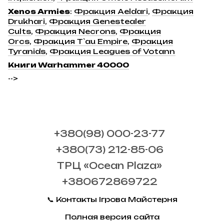
Xenos Armies
:
Фракция Aeldari
,
Фракция
Drukhari
,
Фракция Genestealer
Cults
,
Фракция Necrons
,
Фракция
Orcs
,
Фракция T`au Empire
,
Фракция
Tyranids
,
Фракция Leagues of Votann
Книги Warhammer 40000
-->
+380(98) 000-23-77
+380(73) 212-85-06
ТРЦ «Ocean Plaza»
+380672869722
📞 Контакты Ігрова Майстерня
Полная версия сайта