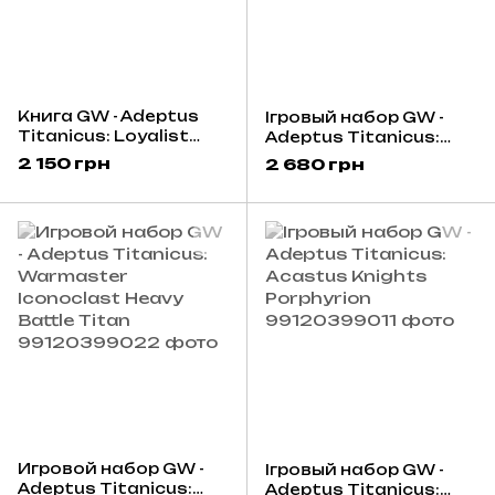
Книга GW - Adeptus
Ігровый набор GW -
Titanicus: Loyalist
Adeptus Titanicus:
Legios (Eng)
Cerastus Knights
2 150 грн
2 680 грн
Acheron And
Castigator
Игровой набор GW -
Ігровый набор GW -
Adeptus Titanicus:
Adeptus Titanicus: