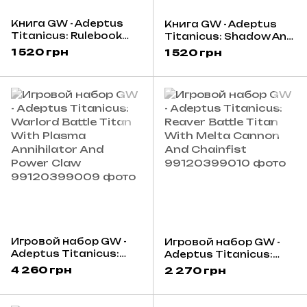
Книга GW - Adeptus
Книга GW - Adeptus
Titanicus: Rulebook
Titanicus: Shadow And
(Eng)
Iron (Eng)
1 520 грн
1 520 грн
Игровой набор GW -
Игровой набор GW -
Adeptus Titanicus:
Adeptus Titanicus:
Warlord Battle Titan
Reaver Battle Titan
4 260 грн
2 270 грн
With Plasma
With Melta Cannon
Annihilator And Power
And Chainfist
Claw