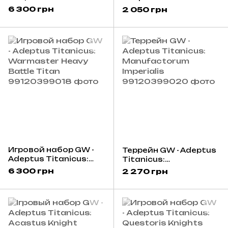
Warmaster Iconoclast
Acastus Knights
6 300 грн
2 050 грн
Heavy Battle Titan
Porphyrion
Игровой набор GW -
Террейн GW - Adeptus
Adeptus Titanicus:
Titanicus:
Warmaster Heavy
Manufactorum
6 300 грн
2 270 грн
Battle Titan
Imperialis