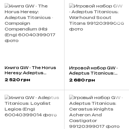
Cannon And Laser
Blaster
Книга GW - The Horus
Игровой набор GW -
Heresy: Adeptus
Adeptus Titanicus:
Titanicus - Campaign
Warhound Scout
2 520 грн
2 680 грн
Compendium (Hb) (Eng)
Titans