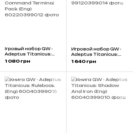
Ігровый набор GW -
Игровой набор GW -
Adeptus Titanicus:
Adeptus Titanicus:
Acastus Knight
Questoris Knights
1 080 грн
1 640 грн
Command Terminal
Pack (Eng)