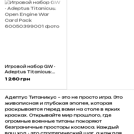
Игровой набор GW -
Adeptus Titanicus:
Open Engine War Card
1 260 грн
Pack
Адептус Титаникус – это не просто игра. Это
живописная и глубокая эпопея, которая
раскрывается перед вами на столе в ярких
красках. Открывайте мир прошлого, где
огромные военные титаны покоряют
безграничные просторы космоса. Каждый
ваш ход - это стратегический шаг, а каждая