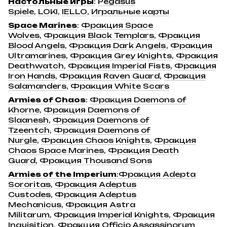
Настольные игры
:
Pegasus
Spiele
,
LOKI
,
IELLO
,
Игральные карты
Space Marines
:
Фракция Space
Wolves
,
Фракция Black Templars
,
Фракция
Blood Angels
,
Фракция Dark Angels
,
Фракция
Ultramarines
,
Фракция Grey Knights
,
Фракция
Deathwatch
,
Фракция Imperial Fists
,
Фракция
Iron Hands
,
Фракция Raven Guard
,
Фракция
Salamanders
,
Фракция White Scars
Armies of Chaos
:
Фракция Daemons of
Khorne
,
Фракция Daemons of
Slaanesh
,
Фракция Daemons of
Tzeentch
,
Фракция Daemons of
Nurgle
,
Фракция Chaos Knights
,
Фракция
Chaos Space Marines
,
Фракция Death
Guard
,
Фракция Thousand Sons
Armies of the Imperium
:
Фракция Adepta
Sororitas
,
Фракция Adeptus
Custodes
,
Фракция Adeptus
Mechanicus
,
Фракция Astra
Militarum
,
Фракция Imperial Knights
,
Фракция
Inquisition
,
Фракция Officio Assassinorum