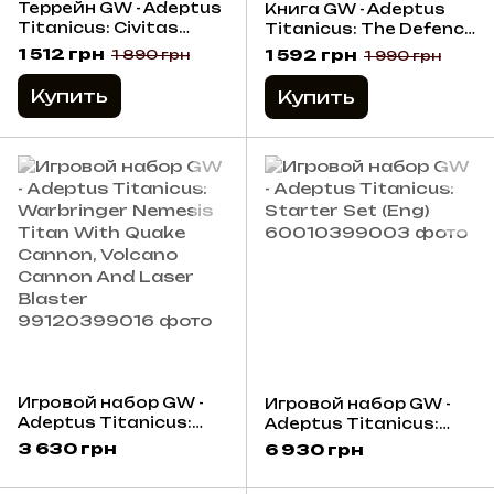
Террейн GW - Adeptus
Книга GW - Adeptus
Titanicus: Civitas
Titanicus: The Defence
Imperialis
Of Ryza 2020 (Eng)
1 512 грн
1 592 грн
1 890 грн
1 990 грн
Купить
Купить
Игровой набор GW -
Игровой набор GW -
Adeptus Titanicus:
Adeptus Titanicus:
Warbringer Nemesis
Starter Set (Eng)
3 630 грн
6 930 грн
Titan With Quake
Cannon, Volcano