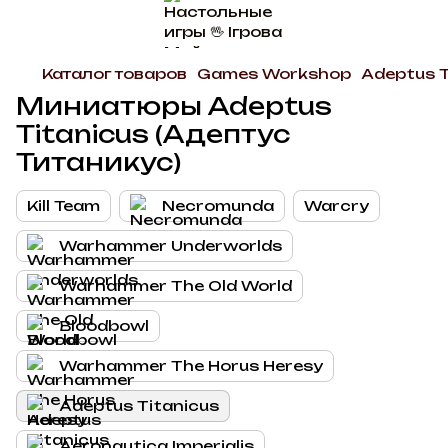
Каталог товаров
Games Workshop
Adeptus T
Миниатюры Adeptus
Titanicus (Адептус
Титаникус)
Kill Team
Necromunda
Warcry
Warhammer Underworlds
Warhammer The Old World
Bloodbowl
Warhammer The Horus Heresy
Adeptus Titanicus
Aeronautica Imperialis