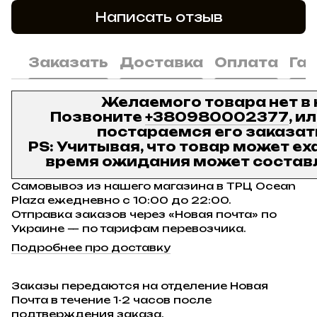
Написать отзыв
Заказать
Доставка
Оплата
Га
Желаемого товара нет в
Позвоните
+380980002377
, и
постараемся его заказат
PS: Учитывая, что товар может ех
время ожидания может составл
Самовывоз из нашего магазина в ТРЦ Ocean
Plaza ежедневно с 10:00 до 22:00.
Отправка заказов через «Новая почта» по
Украине — по тарифам перевозчика.
Подробнее про доставку
Заказы передаются на отделение Новая
Почта в течение 1-2 часов после
подтверждения заказа.