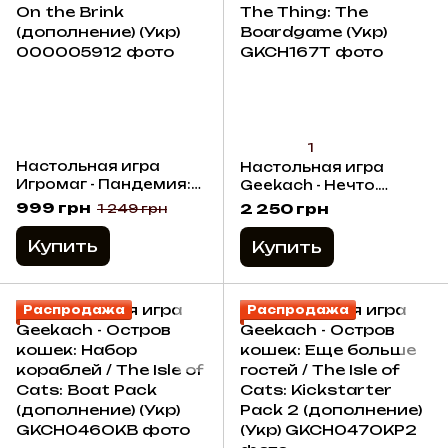
1
Настольная игра
Настольная игра
Игромаг - Пандемия:
Geekach - Нечто.
На грани / Pandemic:
Настольная игра / The
999 грн
2 250 грн
1 249 грн
On the Brink
Thing: The Boardgame
(дополнение) (Укр)
(Укр)
Купить
Купить
Распродажа
Распродажа