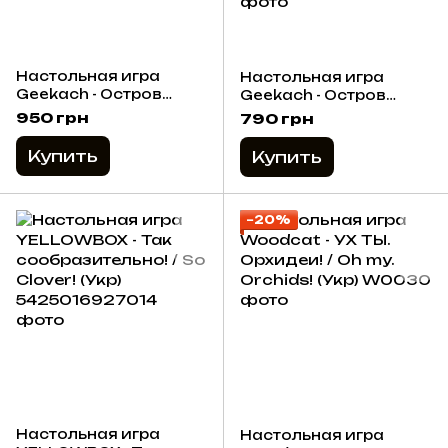
Настольная игра
Настольная игра
Geekach - Остров
Geekach - Остров
кошек: Набор
кошек: Еще больше
950 грн
790 грн
кораблей / The Isle of
гостей / The Isle of
Cats: Boat Pack
Cats: Kickstarter Pack
Купить
Купить
(дополнение) (Укр)
2 (дополнение) (Укр)
−20%
Настольная игра
Настольная игра