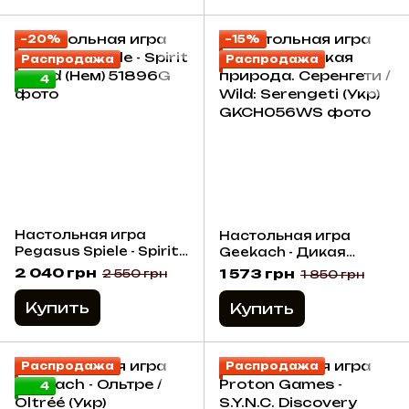
−20%
−15%
Распродажа
Распродажа
4
Настольная игра
Настольная игра
Pegasus Spiele - Spirit
Geekach - Дикая
Island (Нем)
природа. Серенгети /
2 040 грн
1 573 грн
2 550 грн
1 850 грн
Wild: Serengeti (Укр)
Купить
Купить
Распродажа
Распродажа
4