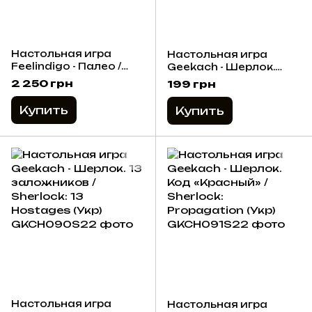
Настольная игра
Настольная игра
Feelindigo - Палео /
Geekach - Шерлок.
Paleo (Укр)
Последний шанс /
2 250 грн
199 грн
Sherlock: Last Call
(Укр)
Купить
Купить
Настольная игра
Настольная игра