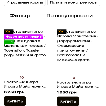
Игральные карты
Пазлы и конструкторы
Фильтр
По популярности
Хит
Хит
Новое поступление
4
10
6
Настольная игра
Настольная игра
Игрова Майстерня -
Игрова Майстерня -
Большая драка в
Дорфромантик -
6 250 грн
1 950 грн
маленьком городе /
Фермерские
Townsfolk Tussle (Укр)
приключения /
Купить
Купить
Dorfromantik