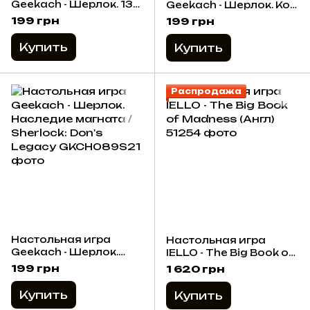
Geekach - Шерлок. 13
Geekach - Шерлок. Код
заложников /
«Красный» / Sherlock:
199 грн
199 грн
Sherlock: 13 Hostages
Propagation (Укр)
(Укр)
Купить
Купить
Распродажа
Настольная игра
Настольная игра
Geekach - Шерлок.
IELLO - The Big Book of
Наследие магната /
Madness (Англ)
199 грн
1 620 грн
Sherlock: Don's Legacy
Купить
Купить