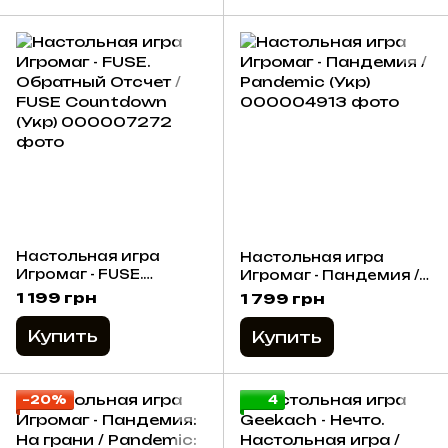
Настольная игра
Настольная игра
Игромаг - FUSE.
Игромаг - Пандемия /
Обратный Отсчет /
Pandemic (Укр)
1 199 грн
1 799 грн
FUSE Countdown (Укр)
Купить
Купить
−20%
4