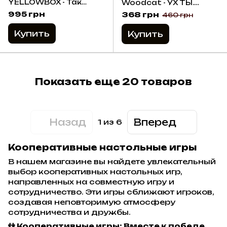
YELLOWBOX - Так
Woodcat - УХ ТЫ.
сообразительно! / So
Орхидеи! / Oh my.
995 грн
368 грн
460 грн
Clover! (Укр)
Orchids! (Укр)
Купить
Купить
Показать еще 20 товаров
Назад
Вперед
1
из 6
Кооперативные настольные игры
В нашем магазине вы найдете увлекательный
выбор кооперативных настольных игр,
направленных на совместную игру и
сотрудничество. Эти игры сближают игроков,
создавая неповторимую атмосферу
сотрудничества и дружбы.
👫 Кооперативные игры: Вместе к победе