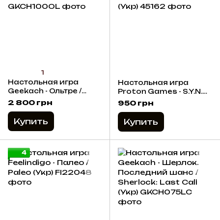
1
Настольная игра
Настольная игра
Geekach - Ольтре /
Proton Games - S.Y.N.C.
Oltréé (Укр)
Discovery (Укр)
2 800 грн
950 грн
Купить
Купить
4