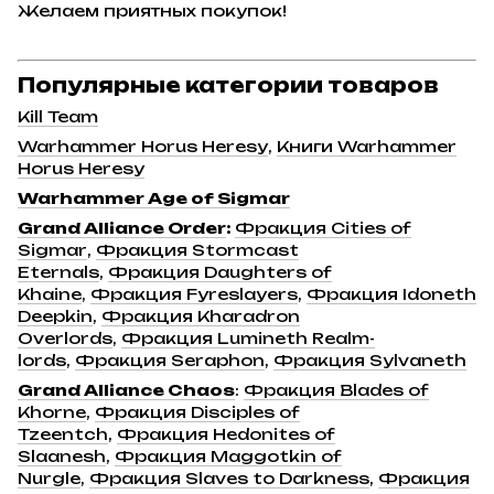
Желаем приятных покупок!
Популярные категории товаров
Kill Team
Warhammer Horus Heresy
,
Книги Warhammer
Horus Heresy
Warhammer Age of Sigmar
Grand Alliance Order
:
Фракция Cities of
Sigmar
,
Фракция Stormcast
Eternals
,
Фракция Daughters of
Khaine
,
Фракция Fyreslayers
,
Фракция Idoneth
Deepkin
,
Фракция Kharadron
Overlords
,
Фракция Lumineth Realm-
lords
,
Фракция Seraphon
,
Фракция Sylvaneth
Grand Alliance Chaos
:
Фракция Blades of
Khorne
,
Фракция Disciples of
Tzeentch
,
Фракция Hedonites of
Slaanesh
,
Фракция Maggotkin of
Nurgle
,
Фракция Slaves to Darkness
,
Фракция