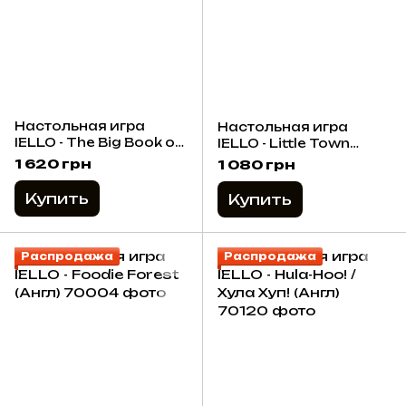
Настольная игра
Настольная игра
IELLO - The Big Book of
IELLO - Little Town
Madness (Англ)
(Англ)
1 620 грн
1 080 грн
Купить
Купить
Распродажа
Распродажа