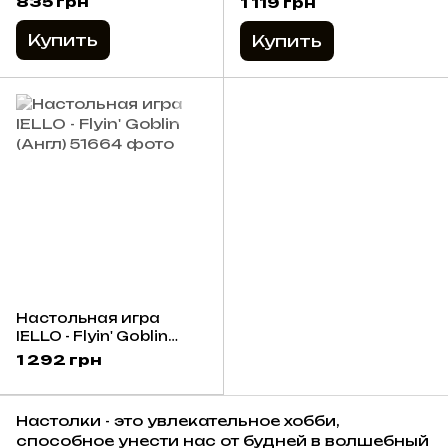
835 грн
1 119 грн
Соревнование школ
магии (англ.)
Купить
Купить
Настольная игра
IELLO - Flyin' Goblin
(Англ)
1 292 грн
Настолки - это увлекательное хобби,
способное унести нас от будней в волшебный