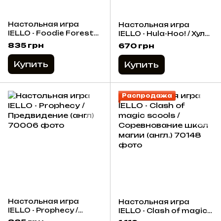
Настольная игра
Настольная игра
IELLO - Foodie Forest
IELLO - Hula-Hoo! / Хула
(Англ)
Хуп! (Англ)
835 грн
670 грн
Купить
Купить
Распродажа
Настольная игра
Настольная игра
IELLO - Prophecy /
IELLO - Clash of magic
Предвидение (англ)
scools /