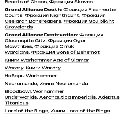
Beasts of Chaos
,
Фракция Skaven
Grand Alliance Death
:
Фракция Flesh-eater
Courts
,
Фракция Nighthaunt
,
Фракция
Ossiarch Bonereapers
,
Фракция Soulblight
Gravelords
Grand Alliance Destruction
:
Фракция
Gloomspite Gitz
,
Фракция Ogor
Mawtribes
,
Фракция Orruk
Warclans
,
Фракция Sons of Behemat
Книги Warhammer Age of Sigmar
Warcry
,
Книги Warcry
Наборы Warhammer
Necromunda
,
Книги Necromunda
Bloodbowl
,
Warhammer
Underworlds
,
Aeronautica Imperialis
,
Adeptus
Titanicus
Lord of the Rings
,
Книги Lord of the Rings