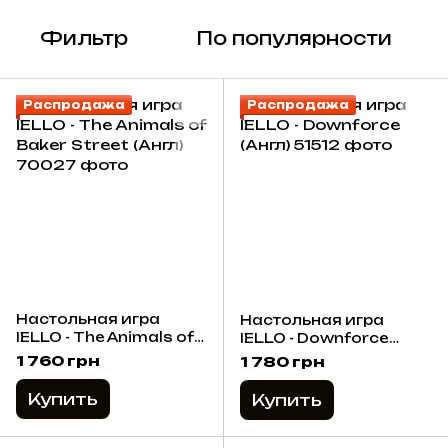
Фильтр
По популярности
Распродажа
Распродажа
Настольная игра
Настольная игра
IELLO - The Animals of
IELLO - Downforce
Baker Street (Англ)
(Англ)
1 760 грн
1 780 грн
Купить
Купить