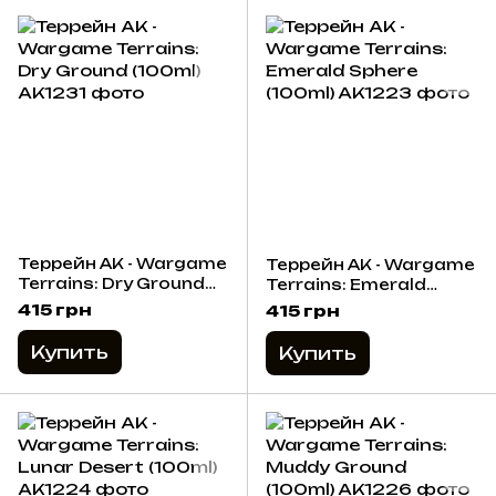
Террейн AK - Wargame
Террейн AK - Wargame
Terrains: Dry Ground
Terrains: Emerald
(100ml)
Sphere (100ml)
415 грн
415 грн
Купить
Купить