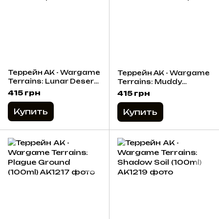
Террейн AK - Wargame
Террейн AK - Wargame
Terrains: Lunar Desert
Terrains: Muddy
(100ml)
Ground (100ml)
415 грн
415 грн
Купить
Купить