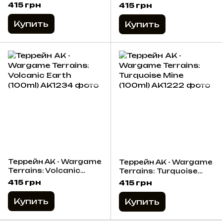
(100ml)
415 грн
415 грн
Купить
Купить
Террейн AK - Wargame
Террейн AK - Wargame
Terrains: Volcanic
Terrains: Turquoise
Earth (100ml)
Mine (100ml)
415 грн
415 грн
Купить
Купить