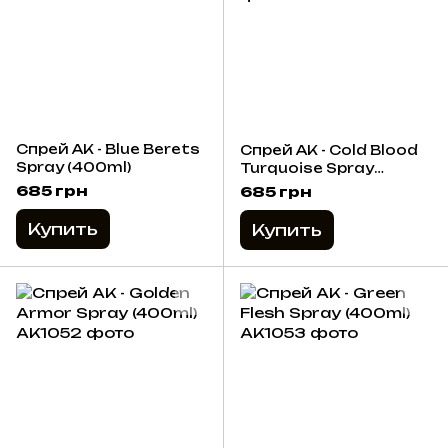
Спрей AK - Blue Berets
Спрей AK - Cold Blood
Spray (400ml)
Turquoise Spray
(400ml)
685 грн
685 грн
Купить
Купить