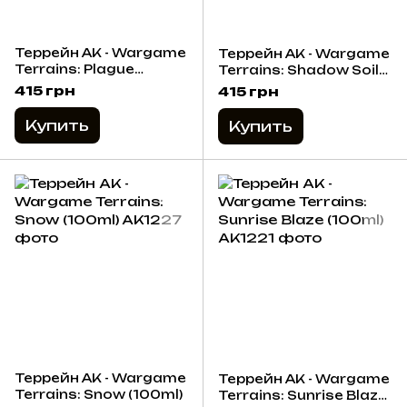
Террейн AK - Wargame
Террейн AK - Wargame
Terrains: Plague
Terrains: Shadow Soil
Ground (100ml)
(100ml)
415 грн
415 грн
Купить
Купить
Террейн AK - Wargame
Террейн AK - Wargame
Terrains: Snow (100ml)
Terrains: Sunrise Blaze