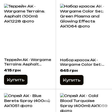
Террейн AK - Wargame
Набор красок AK -
Terrains: Asphalt
Wargame Color Set:
(100ml)
Green Plasma and
415 грн
645 грн
Glowing Effects
Купить
Купить