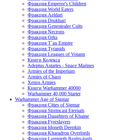
Фракция Emperor's Children
Фракция World Eaters
Фракция Aeldari
Фракция Drukhari
Фракция Genestealer Cults
Фракция Necrons
Фракция Orks
Фракция T`au Empire
Фракция Tyranids
Фракция Leagues of Votann
Книги Кодекса
Adeptus Astartes - Space Marines
Armies of the Imperium
Armies of Chaos
Xenos Armies
Книги Warhammer 40000
Warhammer 40,000 Starter
Warhammer Age of Sigmar
Фракция Cities of Sigmar
Фракция Stormcast Eternals
Фракция Daughters of Khaine
Фракция Fyreslayers
Фракция Idoneth Deepkin
Фракция Kharadron Overlords
Фракция Lumineth Realm-lords