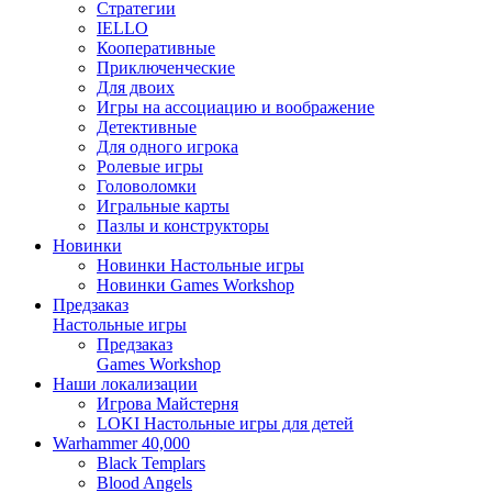
Стратегии
IELLO
Кооперативные
Приключенческие
Для двоих
Игры на ассоциацию и воображение
Детективные
Для одного игрока
Ролевые игры
Головоломки
Игральные карты
Пазлы и конструкторы
Новинки
Новинки Настольные игры
Новинки Games Workshop
Предзаказ
Настольные игры
Предзаказ
Games Workshop
Наши локализации
Игрова Майстерня
LOKI Настольные игры для детей
Warhammer 40,000
Black Templars
Blood Angels