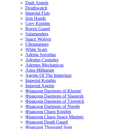
Dark Angels
Deathwatch
Imperial Fists
Iron Hands
Grey Knights
Raven Guard
Salamanders
Space Wolves
Ultramarines
White Scars
Adepta Sororitas
Adeptus Custodes
Adeptus Mechanicus
Astra Militarum
Agents Of The Imperium
Imperial Knights
Imperial Agents
Фракция Daemons of Khorne
Фракция Daemons of Slaanesh
Фракция Daemons of Tzeentch
Фракция Daemons of Nurgle
Фракция Chaos Knights
Фракция Chaos Space Marines
Фракция Death Guard
Фракция Thousand Sons