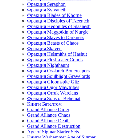
Фракция Seraphon
Фракция Sylvaneth
Фракция Blades of Khorne
Фракция Disciples of Tzeentch
Фракция Hedonites of Slaanesh
Фракция Maggotkin of Nurgle
Фракция Slaves to Darkness
Фракция Beasts of Chaos
Фракция Skaven
Фракция Helsmiths of Hashut
Фракция Flesh-eater Courts
Фракция Nighthaunt
Фракция Ossiarch Bonereapers
Фракция Soulblight Gravelords
Фракция Gloomspite Gitz
Фракция Ogor Mawtribes
Фракция Orruk Warclans
Фракция Sons of Behemat
Книги Бателтом
Grand Alliance Order
Grand Alliance Chaos
Grand Alliance Death
Grand Alliance Destruction
Age of Sigmar Starter Sets
Книги Warhammer Age of Sigmar