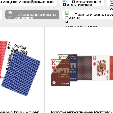
оциацию и воображение
Детективные
Игральные карты
Пазлы и констру
 Piatnik - Poker
Карты игральные Piatnik -