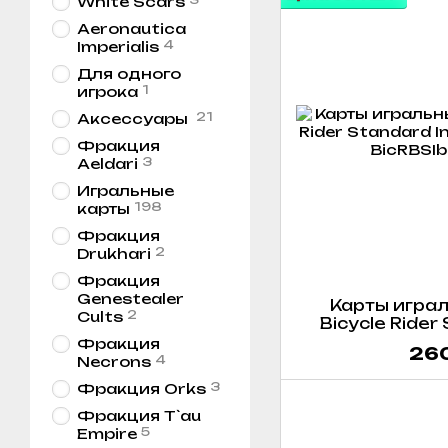
White Scars
Aeronautica
4
Imperialis
Для одного
1
игрока
21
Аксессуары
Фракция
3
Aeldari
Игральные
198
карты
Фракция
2
Drukhari
Фракция
Genestealer
Карты играл
2
Cults
Bicycle Rider
Back (
Фракция
260
4
Necrons
3
Фракция Orks
Фракция T`au
5
Empire