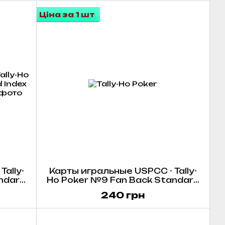
Ціна за 1 шт
ally-
Карты игральные USPCC - Tally-
andard
Ho Poker №9 Fan Back Standard
)
Index (красные/синие)
240 грн