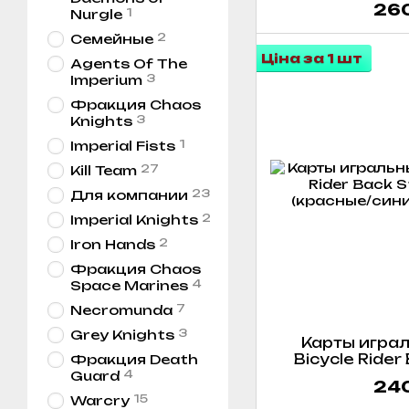
260
1
Nurgle
2
Семейные
Ціна за 1 шт
Agents Of The
3
Imperium
Фракция Chaos
3
Knights
1
Imperial Fists
27
Kill Team
23
Для компании
2
Imperial Knights
2
Iron Hands
Фракция Chaos
4
Space Marines
7
Necromunda
3
Grey Knights
Карты играл
Bicycle Rider
Фракция Death
4
Index (кра
Guard
240
15
Warcry