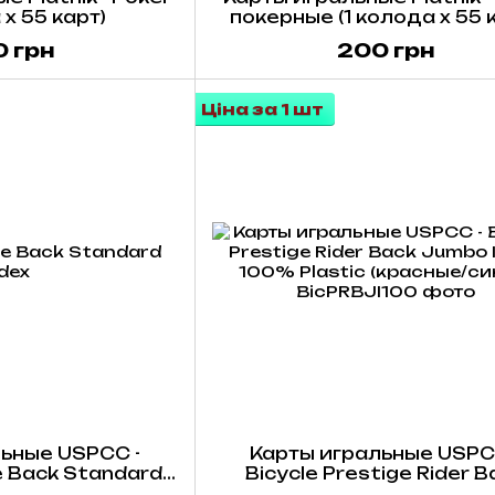
 х 55 карт)
покерные (1 колода х 55 
 грн
200 грн
Ціна за 1 шт
ьные USPCC -
Карты игральные USPC
e Back Standard
Bicycle Prestige Rider B
сные/синие)
Jumbo Index 100% Plas