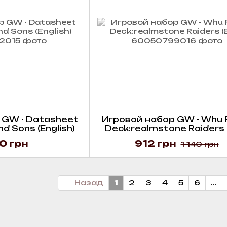
 GW - Datasheet
Игровой набор GW - Whu R
d Sons (English)
Deck:realmstone Raiders 
0 грн
912 грн
1 140 грн
Назад
1
2
3
4
5
6
...