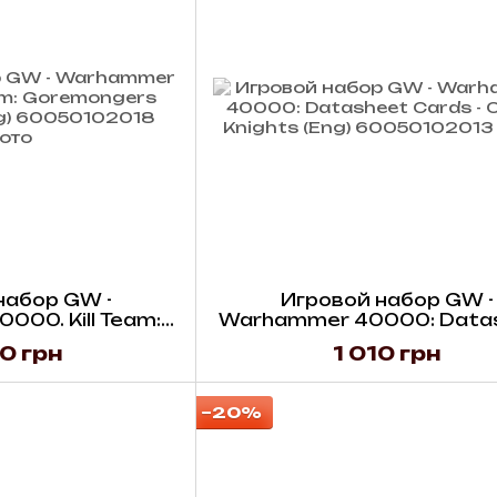
набор GW -
Игровой набор GW -
00. Kill Team:
Warhammer 40000: Data
atacards (Eng)
Cards - Chaos Knights (E
0 грн
1 010 грн
−20%