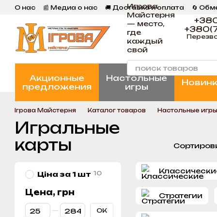
Игрова
Перейти к основному контенту
О нас
📰 Медиа о нас
🚚 Доставка и оплата
🔄 Обм
Майстерня
📄 Пользовательское соглашение
💬 Отзывы
📝 Бл
+380
— место,
+380(7
где
Перезво
каждый
свой
Акционные
Настольные
Новин
предложения
игры
Ігрова Майстерня
Каталог товаров
Настольные игр
Игральные
карты
Сортиров
Классически
10
Ціна за 1 шт
Цена, грн
Стратегии
От Цена, грн
До Цена, грн
OK