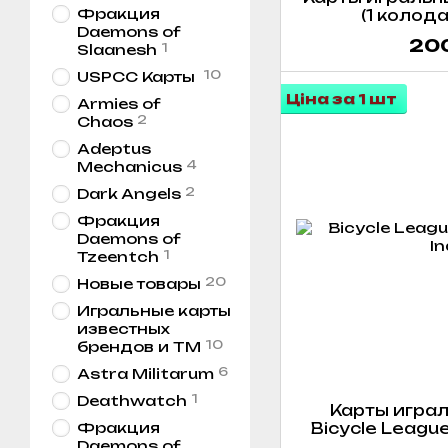
Фракция
(1 колода
Daemons of
200
1
Slaanesh
10
USPCC Карты
Ціна за 1 шт
Armies of
2
Chaos
Adeptus
4
Mechanicus
2
Dark Angels
Фракция
Daemons of
1
Tzeentch
20
Новые товары
Игральные карты
известных
10
брендов и ТМ
6
Astra Militarum
1
Deathwatch
Карты играл
Фракция
Bicycle Leagu
Daemons of
Index (кра