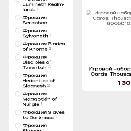
Lumineth Realm-
2
lords
Фракция
1
Seraphon
Фракция
1
Sylvaneth
Фракция Blades
2
of Khorne
Фракция
Disciples of
3
Tzeentch
Игровой набор
Cards: Thousan
Фракция
Hedonites of
1 30
2
Slaanesh
Фракция
Maggotkin of
1
Nurgle
Фракция Slaves
1
to Darkness
Фракция
1
Skaven