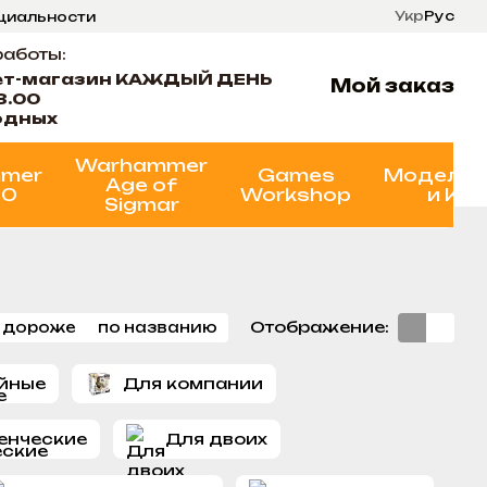
Укр
Рус
нциальности
ти
Состояние проектов
работы:
ет-магазин КАЖДЫЙ ДЕНЬ
Мой заказ
8.00
одных
Warhammer
mer
Games
Моделир
Age of
00
Workshop
и Кр
Sigmar
Отображение:
 дороже
по названию
йные
Для компании
енческие
Для двоих