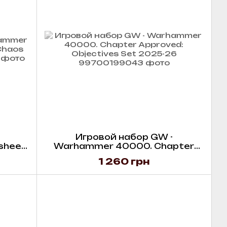
Игровой набор GW -
sheet
Warhammer 40000. Chapter
ng)
Approved: Objectives Set 2025-
1 260 грн
26