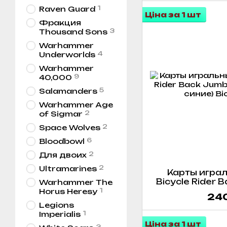
1
Raven Guard
Ціна за 1 шт
Фракция
3
Thousand Sons
Warhammer
4
Underworlds
Warhammer
9
40,000
5
Salamanders
Warhammer Age
2
of Sigmar
2
Space Wolves
6
Bloodbowl
2
Для двоих
2
Ultramarines
Карты играл
Bicycle Rider 
Warhammer The
(красны
1
Horus Heresy
240
Legions
1
Imperialis
Ціна за 1 шт
3