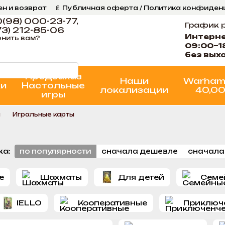
ен и возврат
📄 Публичная оферта / Политика конфиде
ог
📞 Контакты Ігрова Майстерня
Программа Лояльнос
(98) 000-23-77,
График 
3) 212-85-06
Интерн
нить вам?
09:00–1
без вых
Предзаказ
Наши
Warham
ки
Настольные
локализации
40,0
игры
ы
Игральные карты
ка:
по популярности
сначала дешевле
сначала
е
Шахматы
Для детей
Семе
IELLO
Кооперативные
Приключ