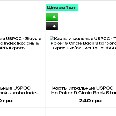
Ціна за 1 шт
4
4
ьные USPCC -
Карты игральные USPCC - T
Back Jumbo Index
Ho Poker 9 Circle Back St
е/синие)
Index (красные/синие
 грн
240 грн