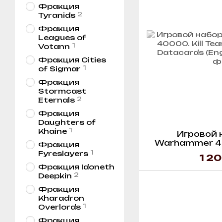
Фракция
2
Tyranids
Фракция
Leagues of
1
Votann
Фракция Cities
1
of Sigmar
Фракция
Stormcast
2
Eternals
Фракция
Daughters of
1
Khaine
Игровой 
Warhammer 400
Фракция
Goremongers D
1
Fyreslayers
1 20
Фракция Idoneth
2
Deepkin
Фракция
Kharadron
1
Overlords
Фракция