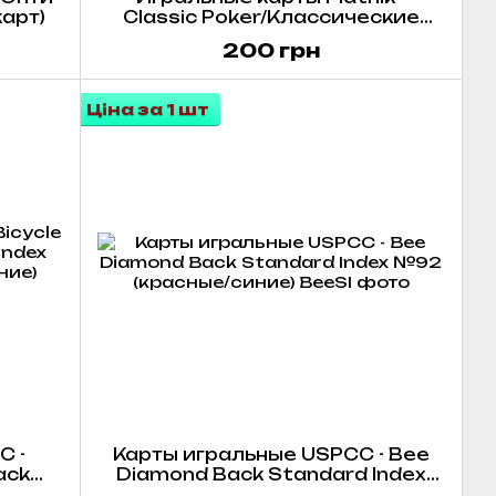
карт)
Classic Poker/Классические
покер (1 колода х 55 карт)
200 грн
Ціна за 1 шт
C -
Карты игральные USPCC - Bee
ack
Diamond Back Standard Index
tic
№92 (красные/синие)