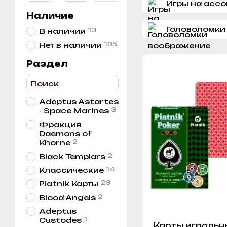
Игры на асс
Наличие
Головоломки
13
В наличии
195
Нет в наличии
Раздел
Adeptus Astartes
3
- Space Marines
Фракция
Daemons of
2
Khorne
2
Black Templars
14
Классические
23
Piatnik Карты
2
Blood Angels
Adeptus
1
Custodes
Карты игральные