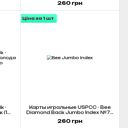
260 грн
Ціна за 1 шт
k -
Карты игральные USPCC - Bee
 (1
Diamond Back Jumbo Index №77
(красные/синие)
260 грн