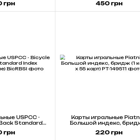
 грн
450 грн
(красные/синие)
ьные USPCC -
Карты игральные Piatni
 Back Standard
Большой индекс, бридж
сные/синие)
колода х 55 карт)
 грн
220 грн