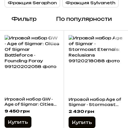
Фракция Seraphon
Фракция Sylvaneth
Фильтр
По популярности
Игровой набор GW -
Игровой набор Age of
Age of Sigmar: Cities
Sigmar - Stormcast
Of Sigmar Battleforce -
Eternals: Reclusians
9 450 грн
2 430 грн
Founding Foray
Купить
Купить