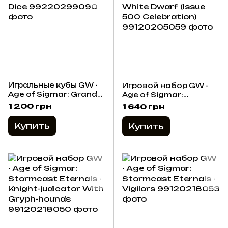
Игральные кубы GW -
Игровой набор GW -
Age of Sigmar: Grand
Age of Sigmar:
Alliance Order Dice
Grombrindal - The
1 200 грн
1 640 грн
White Dwarf (Issue
500 Celebration)
Купить
Купить