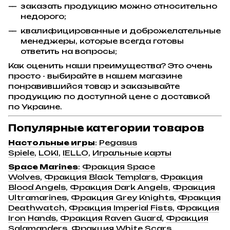
заказать продукцию можно относительно
недорого;
квалифицированные и доброжелательные
менеджеры, которые всегда готовы
ответить на вопросы;
Как оценить наши преимущества? Это очень
просто - выбирайте в нашем магазине
понравившийся товар и заказывайте
продукцию по доступной цене с доставкой
по Украине.
Популярные категории товаров
Настольные игры
:
Pegasus
Spiele
,
LOKI
,
IELLO
,
Игральные карты
Space Marines
:
Фракция Space
Wolves
,
Фракция Black Templars
,
Фракция
Blood Angels
,
Фракция Dark Angels
,
Фракция
Ultramarines
,
Фракция Grey Knights
,
Фракция
Deathwatch
,
Фракция Imperial Fists
,
Фракция
Iron Hands
,
Фракция Raven Guard
,
Фракция
Salamanders
,
Фракция White Scars