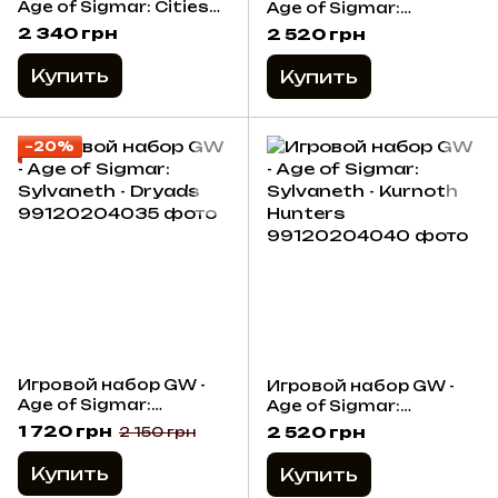
Age of Sigmar: Cities
Age of Sigmar:
of Sigmar - Galen and
Lumineth Realm-lords -
2 340 грн
2 520 грн
Doralia Ven Denst
Vanari Auralan
Sentinels
Купить
Купить
−20%
Игровой набор GW -
Игровой набор GW -
Age of Sigmar:
Age of Sigmar:
Sylvaneth - Dryads
Sylvaneth - Kurnoth
1 720 грн
2 520 грн
2 150 грн
Hunters
Купить
Купить