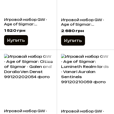
Игровой набор GW -
Игровой набор GW -
Age of Sigmar:
Age of Sigmar:
Stormcast Eternals -
Stormcast Eternals -
1 520 грн
2 680 грн
Knight-judicator With
Vigilors
Gryph-hounds
Купить
Купить
Игровой набор GW -
Игровой набор GW -