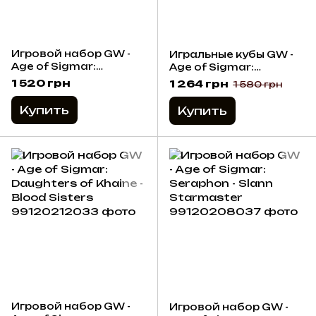
Игровой набор GW -
Игральные кубы GW -
Age of Sigmar:
Age of Sigmar:
Kharadron Overlords -
Kharadron Overlords
1 520 грн
1 264 грн
1 580 грн
Codewright
Dice
Купить
Купить
Игровой набор GW -
Игровой набор GW -