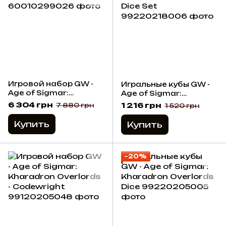
Игровой набор GW -
Игральные кубы GW -
Age of Sigmar:
Age of Sigmar:
Dominion (Eng)
Stormcast Eternals
6 304 грн
1 216 грн
7 880 грн
1 520 грн
Dice Set
Купить
Купить
−20%