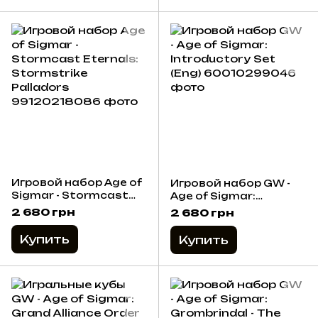
Игровой набор Age of
Игровой набор GW -
Sigmar - Stormcast
Age of Sigmar:
Eternals: Stormstrike
Introductory Set (Eng)
2 680 грн
2 680 грн
Palladors
Купить
Купить