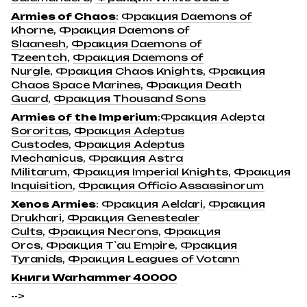
Armies of Chaos
:
Фракция Daemons of
Khorne
,
Фракция Daemons of
Slaanesh
,
Фракция Daemons of
Tzeentch
,
Фракция Daemons of
Nurgle
,
Фракция Chaos Knights
,
Фракция
Chaos Space Marines
,
Фракция Death
Guard
,
Фракция Thousand Sons
Armies of the Imperium
:
Фракция Adepta
Sororitas
,
Фракция Adeptus
Custodes
,
Фракция Adeptus
Mechanicus
,
Фракция Astra
Militarum
,
Фракция Imperial Knights
,
Фракция
Inquisition
,
Фракция Officio Assassinorum
Xenos Armies
:
Фракция Aeldari
,
Фракция
Drukhari
,
Фракция Genestealer
Cults
,
Фракция Necrons
,
Фракция
Orcs
,
Фракция T`au Empire
,
Фракция
Tyranids
,
Фракция Leagues of Votann
Книги Warhammer 40000
-->