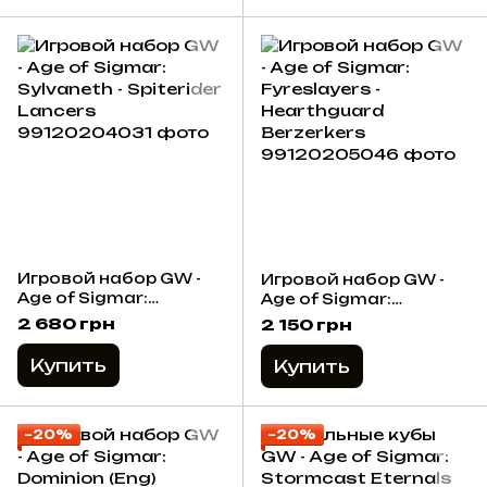
Игровой набор GW -
Игровой набор GW -
Age of Sigmar:
Age of Sigmar:
Sylvaneth - Spiterider
Fyreslayers -
2 680 грн
2 150 грн
Lancers
Hearthguard
Berzerkers
Купить
Купить
−20%
−20%