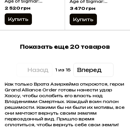
Age of Sigmar:
Age of Sigmar:
Daughters of Khaine -
Seraphon - Slann
2 520 грн
3 470 грн
Blood Sisters
Starmaster
Купить
Купить
Показать еще 20 товаров
Назад
Вперед
1
из 15
Как только Врата Азирхейма откроются, герои
Grand Alliance Order готовы нанести удар
Хаосу, чтобы ослабить его власть над
Владениями Смертных. Каждый воин полон
решимости. Какими бы ни были их мотивы, все
они мечтают вернуть своим землям
первозданный вид. Пришло время
сплотиться, чтобы вернуть себе свои земли!