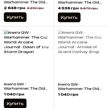
Warhammer. The Old
Warhammer. The Old
World: Grand Cathay -
World: Grand Cathay -
2 648 грн
4 536 грн
3 310 грн
5 670 грн
Jade Warriors
Miao Ying the Storm
Dragon
Купить
Купить
Книга GW -
Книга GW -
Warhammer. The Old
Warhammer. The Old
World: Arcane Journal -
World: Arcane Journal -
1 040 грн
1 040 грн
Dawn of the Storm
Armies of Grand
Dragon
Cathay (Eng)
Купить