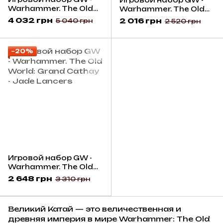
Warhammer. The Old
Warhammer. The Old
World: Grand Cathay -
World: Grand Cathay -
4 032 грн
2 016 грн
5 040 грн
2 520 грн
Cathayan Sentinel
Shugengan Lord on
Great Spirit Longma
−20%
Игровой набор GW -
Warhammer. The Old
World: Grand Cathay -
2 648 грн
3 310 грн
Jade Lancers
Великий Катай — это величественная и
древняя империя в мире Warhammer: The Old