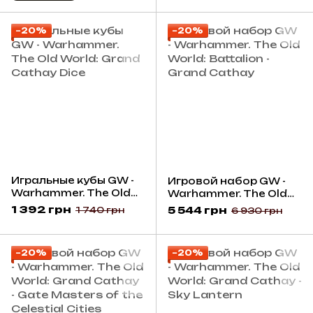
−20%
−20%
Игральные кубы GW -
Игровой набор GW -
Warhammer. The Old
Warhammer. The Old
World: Grand Cathay
World: Battalion -
1 392 грн
5 544 грн
1 740 грн
6 930 грн
Dice
Grand Cathay
−20%
−20%