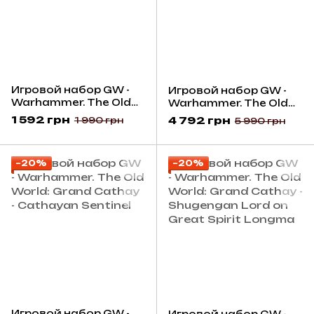
Игровой набор GW -
Игровой набор GW -
Warhammer. The Old
Warhammer. The Old
World: Grand Cathay -
World: Grand Cathay -
1 592 грн
4 792 грн
1 990 грн
5 990 грн
Gate Masters of the
Sky Lantern
Celestial Cities
−20%
−20%
Игровой набор GW -
Игровой набор GW -