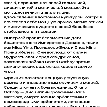
World, поражающая своей гармонией,
дисциплиной и магической мощью. Это
могущественная цивилизация,
вдохновленная восточной культурой, которая
сочетает в себе мощную армию, магию стихий
и мистических существ в своей борьбе за
стабильность и порядок.
Империей правят бессмертные дети
божественного Императора Дракона, такие
как Miao Ying, Принцесса-Буря, и Zhao Ming,
Принц Железа. Они воплощают силу и
мудрость своих предков-драконов,
возглавляя войска Grand Cathay против
демонических орд, орков, хаоса и других
угроз.
Фракция сочетает мощную регулярную
армию с инновационным оружием и магией.
Среди ключевых боевых единиц Grand
Cathay — дисциплинированные Jade
Warriors, смертоносные арбалетчики с
самозарядными арбалетами, летающие
небесные существа, такие как Great Longma