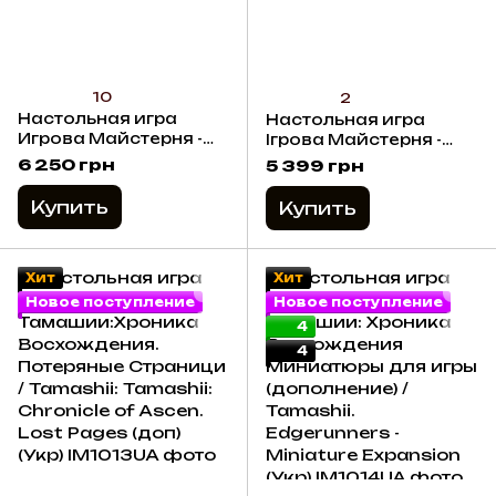
10
2
Настольная игра
Настольная игра
Игрова Майстерня -
Ігрова Майстерня -
Большая драка в
Тамашии: Хроника
6 250 грн
5 399 грн
маленьком городе /
Восхождения /
Townsfolk Tussle (Укр)
Tamashii (Укр)
Купить
Купить
Хит
Хит
Новое поступление
Новое поступление
4
4