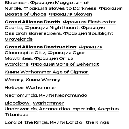
Slaanesh
,
Фракция Maggotkin of
Nurgle
,
Фракция Slaves to Darkness
,
Фракция
Beasts of Chaos
,
Фракция Skaven
Grand Alliance Death
:
Фракция Flesh-eater
Courts
,
Фракция Nighthaunt
,
Фракция
Ossiarch Bonereapers
,
Фракция Soulblight
Gravelords
Grand Alliance Destruction
:
Фракция
Gloomspite Gitz
,
Фракция Ogor
Mawtribes
,
Фракция Orruk
Warclans
,
Фракция Sons of Behemat
Книги Warhammer Age of Sigmar
Warcry
,
Книги Warcry
Наборы Warhammer
Necromunda
,
Книги Necromunda
Bloodbowl
,
Warhammer
Underworlds
,
Aeronautica Imperialis
,
Adeptus
Titanicus
Lord of the Rings
,
Книги Lord of the Rings