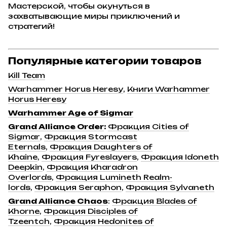
Мастерской, чтобы окунуться в
захватывающие миры приключений и
стратегий!
Популярные категории товаров
Kill Team
Warhammer Horus Heresy
,
Книги Warhammer
Horus Heresy
Warhammer Age of Sigmar
Grand Alliance Order
:
Фракция Cities of
Sigmar
,
Фракция Stormcast
Eternals
,
Фракция Daughters of
Khaine
,
Фракция Fyreslayers
,
Фракция Idoneth
Deepkin
,
Фракция Kharadron
Overlords
,
Фракция Lumineth Realm-
lords
,
Фракция Seraphon
,
Фракция Sylvaneth
Grand Alliance Chaos
:
Фракция Blades of
Khorne
,
Фракция Disciples of
Tzeentch
,
Фракция Hedonites of