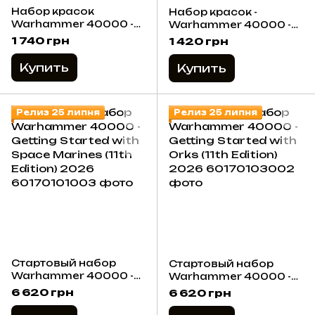
Набор красок
Набор красок -
Warhammer 40000 -
Warhammer 40000 -
Paints + Tools Set
Orks: Boyz + Paints
1 740 грн
1 420 грн
(2026)
(2026)
Купить
Купить
Релиз 25 липня
Релиз 25 липня
Стартовый набор
Стартовый набор
Warhammer 40000 -
Warhammer 40000 -
Getting Started with
Getting Started with
6 620 грн
6 620 грн
Space Marines (11th
Orks (11th Edition)
Edition) 2026
2026