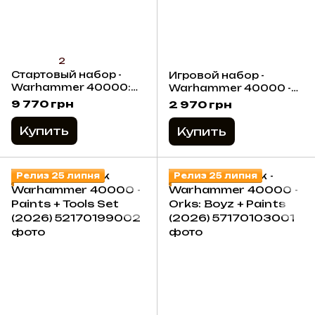
2
Стартовый набор -
Игровой набор -
Warhammer 40000:
Warhammer 40000 -
Starter Set (11th
Introductory Set (11th
9 770 грн
2 970 грн
Edition) 2026 (Eng)
Edition) 2026 (Eng)
Купить
Купить
Релиз 25 липня
Релиз 25 липня