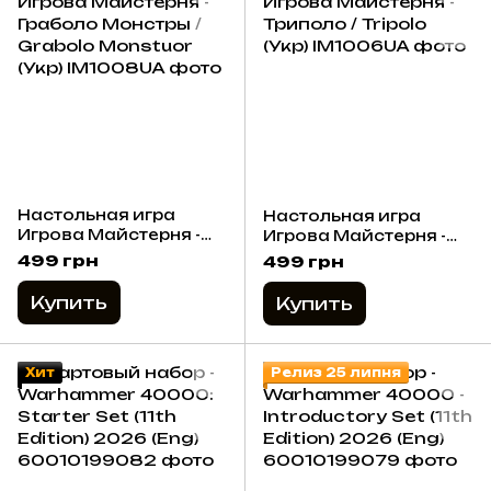
Настольная игра
Настольная игра
Игрова Майстерня -
Игрова Майстерня -
Граболо Монстры /
Триполо / Tripolo (Укр)
499 грн
499 грн
Grabolo Monstuor
(Укр)
Купить
Купить
Хит
Релиз 25 липня