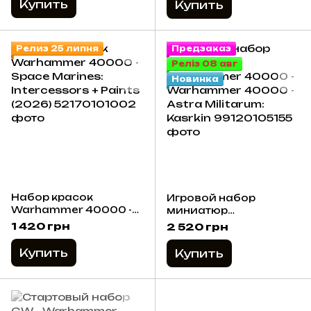
Купить
Купить
Релиз 25 липня
Предзаказ
Реліз 08 авг
Новинка
Набор красок
Игровой набор
Warhammer 40000 -
миниатюр
Space Marines:
Warhammer 40000 -
1 420 грн
2 520 грн
Intercessors + Paints
Warhammer 40000 -
(2026)
Astra Militarum:
Купить
Купить
Kasrkin