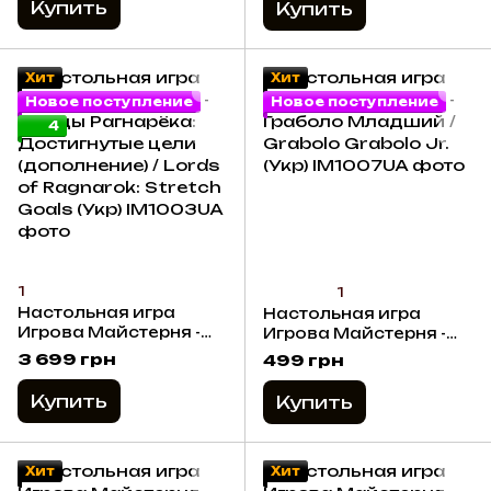
(Укр)
Купить
Купить
Хит
Хит
Новое поступление
Новое поступление
4
1
1
Настольная игра
Настольная игра
Игрова Майстерня -
Игрова Майстерня -
Лорды Рагнарёка:
Граболо Младший /
3 699 грн
499 грн
Достигнутые цели
Grabolo Grabolo Jr.
(дополнение) / Lords
(Укр)
Купить
Купить
of Ragnarok: Stretch
Goals (Укр)
Хит
Хит