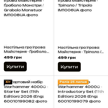
Настільна гра Ігрова
Настільна гра Ігрова
Майстерня - Ґраболо
Майстерня - Тріполо /
Монстри / Grabolo
Tripolo
499 грн
499 грн
Monstuor
Купити
Купити
Хіт
Реліз 25 липня