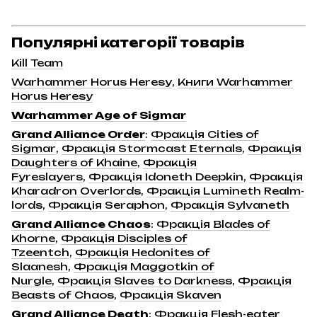
Популярні категорії товарів
Kill Team
Warhammer Horus Heresy
,
Книги Warhammer
Horus Heresy
Warhammer Age of Sigmar
Grand Alliance Order
:
Фракція Cities of
Sigmar
,
Фракція Stormcast Eternals
,
Фракція
Daughters of Khaine
,
Фракція
Fyreslayers
,
Фракція Idoneth Deepkin
,
Фракція
Kharadron Overlords
,
Фракція Lumineth Realm-
lords
,
Фракція Seraphon
,
Фракція Sylvaneth
Grand Alliance Chaos
:
Фракція Blades of
Khorne
,
Фракція Disciples of
Tzeentch
,
Фракція Hedonites of
Slaanesh
,
Фракція Maggotkin of
Nurgle
,
Фракція Slaves to Darkness
,
Фракція
Beasts of Chaos
,
Фракція Skaven
Grand Alliance Death
:
Фракція Flesh-eater