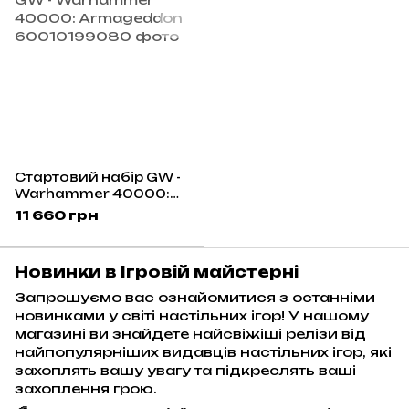
Стартовий набір GW -
Warhammer 40000:
Armageddon
11 660 грн
Новинки в Ігровій майстерні
Запрошуємо вас ознайомитися з останніми
новинками у світі настільних ігор! У нашому
магазині ви знайдете найсвіжіші релізи від
найпопулярніших видавців настільних ігор, які
захоплять вашу увагу та підкреслять ваші
захоплення грою.