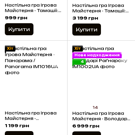
Настільна гра Ігрова
Настільна гра Ігрова
Майстерня - Тамашіі:
Майстерня - Тамашіі:
Хроніка Сходження.
Хроніка Сходження
999 грн
3 199 грн
Загублені Сторінки /
Мініатюри для гри
Tamashii: Tamashii:
(доповнення)
Купити
Купити
Chronicle of Ascen.
Lost Pages
(доповнення)
Хіт
Хіт
Нове надходження
4
14
Настільна гра Ігрова
Настільна гра Ігрова
Майстерня -
Майстерня - Володарі
Панорама / Panorama
Раґнароку
1 199 грн
6 999 грн