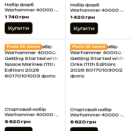
Набір фарб
Набір фарб
Warhammer 40000 -
Warhammer 40000 -
Paints + Tools Set
Orks: Boyz + Paints
1 740 грн
1 420 грн
(2026)
(2026)
Купити
Купити
Реліз 25 липня
Реліз 25 липня
Стартовий набір
Стартовий набір
Warhammer 40000 -
Warhammer 40000 -
Getting Started with
Getting Started with
6 620 грн
6 620 грн
Space Marines (11th
Orks (11th Edition)
Edition) 2026
2026