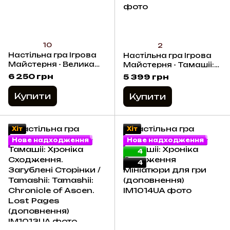
10
2
Настільна гра Ігрова
Настільна гра Ігрова
Майстерня - Велика
Майстерня - Тамашіі:
Бійка в Маленькому
Хроніка Сходження /
6 250 грн
5 399 грн
Місті
Tamashii: Chronicle of
Ascend
Купити
Купити
Хіт
Хіт
Нове надходження
Нове надходження
4
4