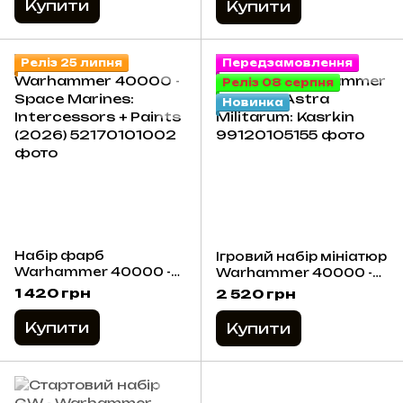
Купити
Купити
Реліз 25 липня
Передзамовлення
Реліз 08 серпня
Новинка
Набір фарб
Ігровий набір мініатюр
Warhammer 40000 -
Warhammer 40000 -
Space Marines:
Astra Militarum:
1 420 грн
2 520 грн
Intercessors + Paints
Kasrkin
(2026)
Купити
Купити