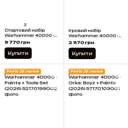
2
Стартовий набір
Ігровий набір
Warhammer 40000 -
Warhammer 40000 -
Starter Set (11th
Introductory Set (11th
9 770 грн
2 970 грн
Edition) 2026 (Eng)
Edition) 2026 (Eng)
Купити
Купити
Реліз 25 липня
Реліз 25 липня