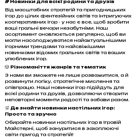
🌈 Новинки для всієї родини та друзів
Від масштабних стратегій та пригодницьких
ігор до цілих фентезійних світів та інтригуючих
кооперативних ігор - у нас є все, щоб зробити
ваші гральні вечори незабутніми. Наш
асортимент оновлюється регулярно, щоб ви
могли насолоджуватися найактуальнішими
ігорними трендами та найсвіжішими
новинками відомих гральних світів та ваших
улюблених ігор.
🎲
Різноманіття жанрів та тематик
З нами ви зможете не лише розважитися, а й
розвинути логіку, стратегічне мислення та
співпрацю. Наші новинки ігор підійдуть для
всієї родини та друзів, дозволяючи створити
неповторні моменти радості та забави разом.
🛒
Де знайти новинки настільних ігор:
Просто та зручно
Обирайте новинки настільних ігор в Ігровій
Майстерні, щоб зануритися в захоплюючі
світи пригод та стратегій!