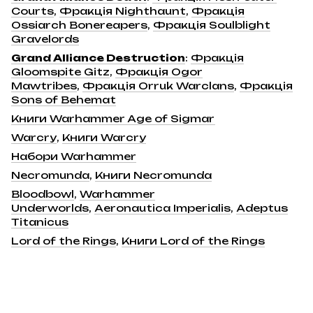
Courts
,
Фракція Nighthaunt
,
Фракція
Ossiarch Bonereapers
,
Фракція Soulblight
Gravelords
Grand Alliance Destruction
:
Фракція
Gloomspite Gitz
,
Фракція Ogor
Mawtribes
,
Фракція Orruk Warclans
,
Фракція
Sons of Behemat
Книги Warhammer Age of Sigmar
Warcry
,
Книги Warcry
Набори Warhammer
Necromunda
,
Книги Necromunda
Bloodbowl
,
Warhammer
Underworlds
,
Aeronautica Imperialis
,
Adeptus
Titanicus
Lord of the Rings
,
Книги Lord of the Rings