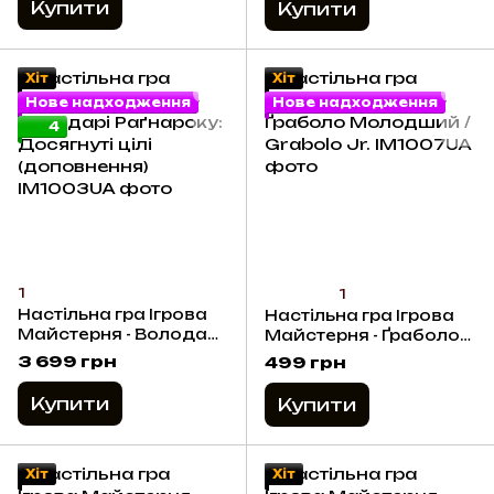
Купити
Купити
Хіт
Хіт
Нове надходження
Нове надходження
4
1
1
Настільна гра Ігрова
Настільна гра Ігрова
Майстерня - Володарі
Майстерня - Ґраболо
Раґнароку: Досягнуті
Молодший / Grabolo
3 699 грн
499 грн
цілі (доповнення)
Jr.
Купити
Купити
Хіт
Хіт