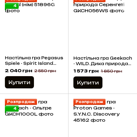
4
Настільна гра Pegasus
Настільна гра Geekach
Spiele - Spirit Island
- WILD. Дика природа
(нім)
Серенгеті
2 040 грн
1 573 грн
2 550 грн
1 850 грн
Купити
Купити
Розпродаж
Розпродаж
4