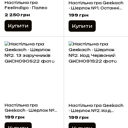
Настільна гра
Настільна гра Geekach
Feelindigo - Палео
- Шерлок №1. Останній
шанс
2 250 грн
199 грн
Купити
Купити
Настільна гра
Настільна гра Geekach
Geekach - Шерлок №2.
- Шерлок №2. Код
13 заручників
Червоний
199 грн
199 грн
Купити