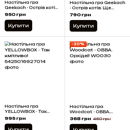
Настільна гра
Настільна гра Geekach
Geekach - Острів котів.
- Острів котів. Ще
Набір кораблів
більше гостей
950 грн
790 грн
(доповнення)
(доповнення)
Купити
Купити
−20%
Настільна гра
Настільна гра
YELLOWBOX - Так
Woodcat - ОВВА.
кмітливо!
Орхідеї!
995 грн
368 грн
460 грн
Купити
Купити