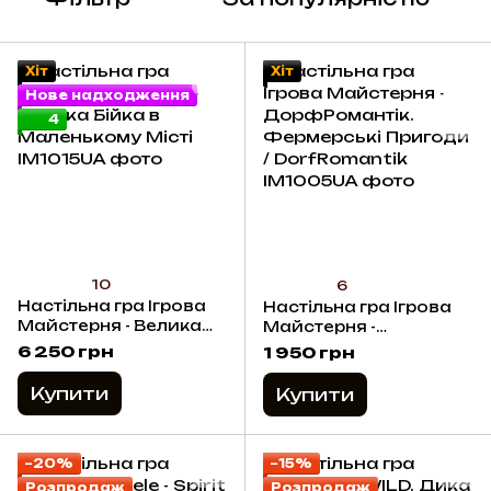
Хіт
Хіт
Нове надходження
4
10
6
Настільна гра Ігрова
Настільна гра Ігрова
Майстерня - Велика
Майстерня -
Бійка в Маленькому
ДорфРомантік.
6 250 грн
1 950 грн
Місті
Фермерські Пригоди /
DorfRomantik
Купити
Купити
−20%
−15%
Розпродаж
Розпродаж