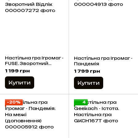
Настільна гра Ігромаг -
Настільна гра Ігромаг -
FUSE. Зворотний
Пандемія
Відлік
1 199 грн
1 799 грн
Купити
Купити
−20%
4