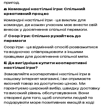
пригод.
👥
Командні настільні ігри: Спільний
креативний процес
Командні настільні ігри - це виклик для
команди, де кожен учасник має внести свій
внесок у досягнення спільної перемоги.
🌈
Соор ігри: Спільно рухайтесь до
перемоги
Соор ігри - це відмінний спосіб розважитися
та водночас співпрацювати з іншими
гравцями для досягнення спільної мети.
🛍️
Де вигідніше купити кооперативні
настільні ігри?
Замовляйте кооперативні настільні ігри в
нашому інтернет-магазині, і ви отримаєте
якісний товар за доступною ціною. Ми
гарантуємо широкий вибір, швидку доставку
та високий рівень обслуговування. Вони
створені для того, щоб сплотити людей та
подарувати море позитивних емоцій в ході