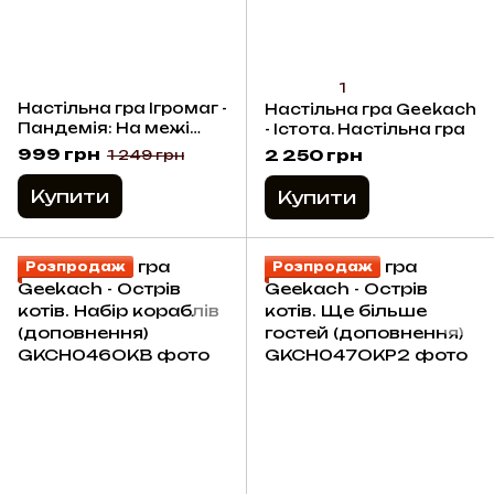
1
Настільна гра Ігромаг -
Настільна гра Geekach
Пандемія: На межі
- Істота. Настільна гра
(доповнення)
999 грн
2 250 грн
1 249 грн
Купити
Купити
Розпродаж
Розпродаж