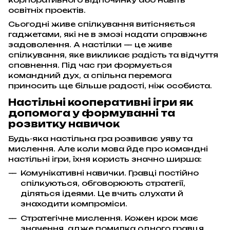
освітніх проектів.
Сьогодні живе спілкування витісняється
гаджетами, які не в змозі надати справжнє
задоволення. А настілки — це живе
спілкування, яке викликає радість та відчуття
сповнення. Під час гри формується
командний дух, а спільна перемога
приносить ще більше радості, ніж особиста.
Настільні кооперативні ігри як
допомога у формуванні та
розвитку навичок
Будь-яка настільна гра розвиває уяву та
мислення. Але коли мова йде про командні
настільні ігри, їхня користь значно ширша:
Комунікативні навички. Гравці постійно
спілкуються, обговорюють стратегії,
діляться ідеями. Це вчить слухати й
знаходити компроміси.
Стратегічне мислення. Кожен крок має
значення, адже помилка одного гравця