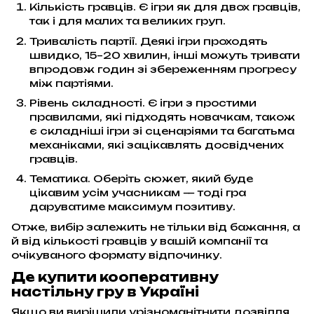
Кількість гравців. Є ігри як для двох гравців,
так і для малих та великих груп.
Тривалість партії. Деякі ігри проходять
швидко, 15–20 хвилин, інші можуть тривати
впродовж годин зі збереженням прогресу
між партіями.
Рівень складності. Є ігри з простими
правилами, які підходять новачкам, також
є складніші ігри зі сценаріями та багатьма
механіками, які зацікавлять досвідчених
гравців.
Тематика. Оберіть сюжет, який буде
цікавим усім учасникам — тоді гра
даруватиме максимум позитиву.
Отже, вибір залежить не тільки від бажання, а
й від кількості гравців у вашій компанії та
очікуваного формату відпочинку.
Де купити кооперативну
настільну гру в Україні
Якщо ви вирішили урізноманітнити дозвілля