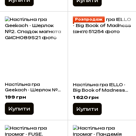
Купити
Розпродаж
Настільна гра
Настільна гра IELLO -
Geekach - Шерлок №2.
Big Book of Madness
Спадок магната
(англ)
199 грн
1 620 грн
Купити
Купити