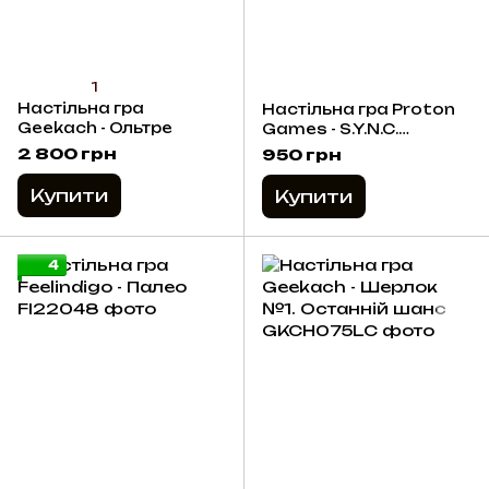
1
Настільна гра
Настільна гра Proton
Geekach - Ольтре
Games - S.Y.N.C.
Discovery
2 800 грн
950 грн
Купити
Купити
4