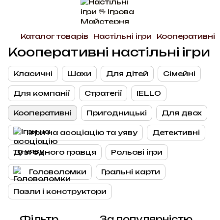
Каталог товарів
Настільні ігри
Кооперативні
Кооперативні настільні ігри
Класичні
Шахи
Для дітей
Сімейні
Для компанії
Стратегії
IELLO
Кооперативні
Пригодницькі
Для двох
Ігри на асоціацію та уяву
Детективні
Для одного гравця
Рольові ігри
Головоломки
Гральні карти
Пазли і конструктори
Фільтр
За популярністю