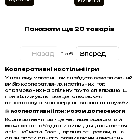
Показати ще 20 товарів
Назад
Вперед
1
з 6
Кооперативні настільні ігри
У нашому магазині ви знайдете захоплюючий
вибір кооперативних настільних ігор,
спрямованих на спільну гру та співпрацю. Ці
ігри зближують гравців, створюючи
неповторну атмосферу співпраці та дружби.
👫
Кооперативні ігри: Разом до перемоги
Кооперативні ігри - це не лише розвага, а й
можливість об'єднати сили для досягнення
спільної мети. Гравці працюють разом, а не
один проти одного, розвиваючи командну