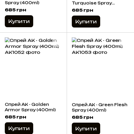
Spray (400ml)
Turquoise Spray
(400ml)
685 грн
685 грн
Купити
Купити
Спрей AK - Golden
Спрей AK - Green Flesh
Armor Spray (400ml)
Spray (400ml)
685 грн
685 грн
Купити
Купити