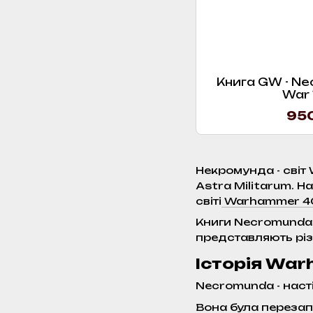
Книга GW - Ne
War 
950
Некромунда - світ
Astra Militarum. 
світі
Warhammer 4
Книги Necromunda,
представляють різн
Історія Wa
Necromunda - наст
Вона була перезап