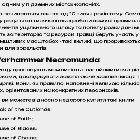
 одним у підземних містах-колоніях.
a починається аж понад 10 тисяч років тому. Сама
 результаті тисячолітньої роботи важкої промисло
нентів ущільненого шлаку та попелу розкидані міс
ь за територію та ресурси. Гравці беруть участь у
мшливих масштабах - такі великі, що проривають
и для зорельотів.
Warhammer Necromunda
мунду пропонують можливість познайомитися з рі
ами, досліджувати захоплююче жахливі місця та з
мряві. Вони, як правило, наповнені великою кільк
х, орієнтованих на конкретних персонажів.
 ви можете відносно недорого купити такі книги:
k of the Outlands;
se of Faith;
se of Blades;
se of Chains;