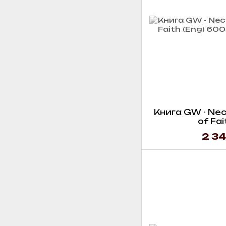
Книга GW - Ne
of Fai
2 34