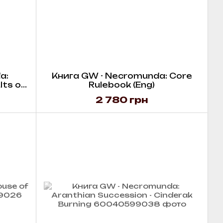
a:
Книга GW - Necromunda: Core
lts of
Rulebook (Eng)
2 780 грн