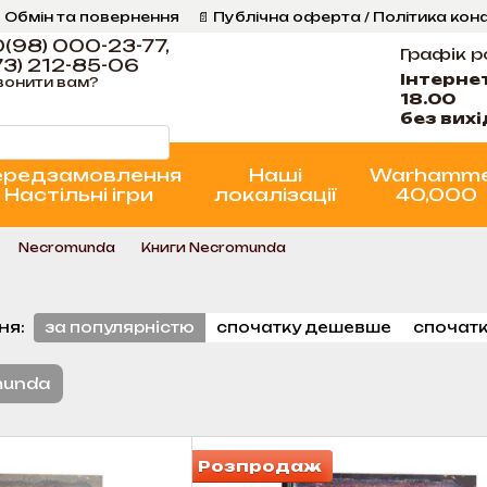
 Обмін та повернення
📄 Публічна оферта / Політика кон
Програма Лояльності
Стан проєктів
(98) 000-23-77,
Графік р
3) 212-85-06
Інтерне
вонити вам?
18.00
без вих
ередзамовлення
Наші
Warhamm
Настільні ігри
локалізації
40,000
Necromunda
Книги Necromunda
ня:
за популярністю
спочатку дешевше
спочатк
munda
Розпродаж