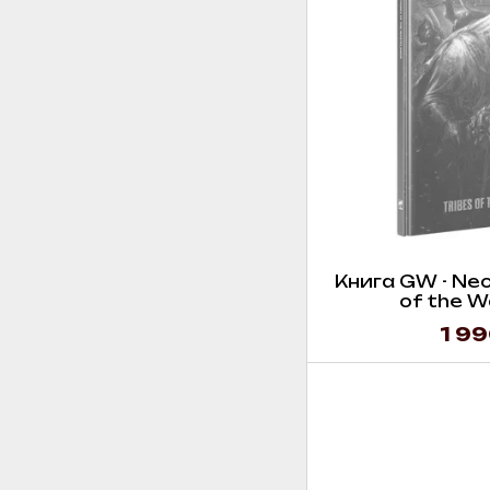
Книга GW - Nec
of the W
1 99