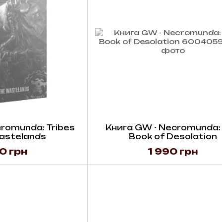
romunda: Tribes
Книга GW - Necromunda:
astelands
Book of Desolation
0 грн
1 990 грн