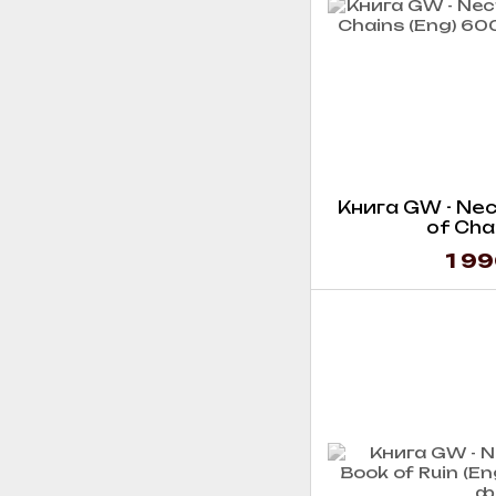
Книга GW - Ne
of Chai
1 99