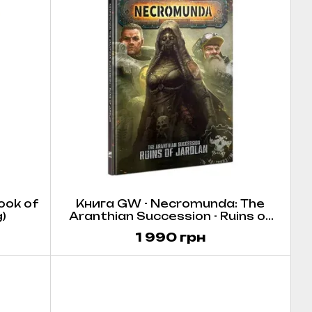
ook of
Книга GW - Necromunda: The
)
Aranthian Succession - Ruins of
Jardlan
1 990 грн