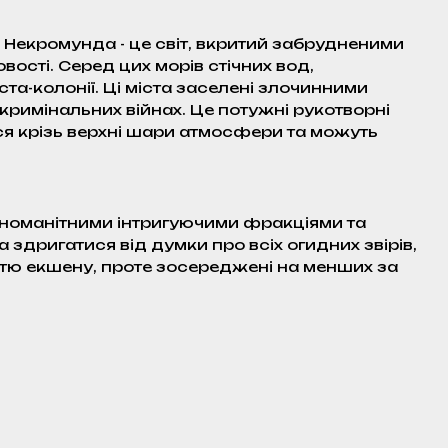
 Некромунда - це світ, вкритий забрудненими
вості. Серед цих морів стічних вод,
та-колонії. Ці міста заселені злочинними
 кримінальних війнах. Це потужні рукотворні
ся крізь верхні шари атмосфери та можуть
зноманітними інтригуючими фракціями та
дригатися від думки про всіх огидних звірів,
істю екшену, проте зосереджені на менших за