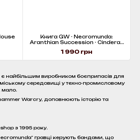
House
Книга GW - Necromunda:
Aranthian Succession - Cinderak
Burning
1 990 грн
о є найбільшим виробником боєприпасів для
у міському середовищі у техно-промисловому
к мало.
arhammer Warcry, доповнюють історію та
shop з 1995 року.
"Necromunda" гравці керують бандами, що