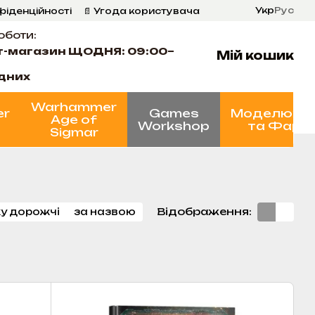
Укр
Рус
фіденційності
📄 Угода користувача
оботи:
т-магазин ЩОДНЯ: 09:00–
Мій кошик
ідних
Warhammer
er
Games
Моделюва
Age of
Workshop
та Фарб
Sigmar
Відображення:
у дорожчі
за назвою