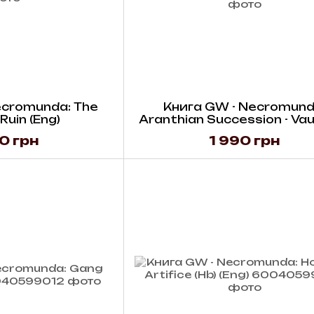
ecromunda: The
Книга GW - Necromund
Ruin (Eng)
Aranthian Succession - Vau
Temenos (Hb) (Eng)
0 грн
1 990 грн