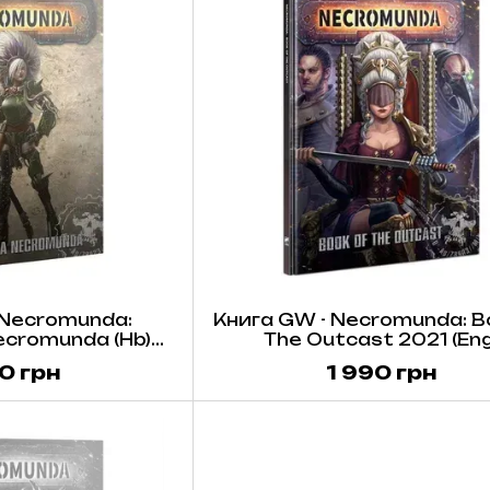
 Necromunda:
Книга GW - Necromunda: B
cromunda (Hb)
The Outcast 2021 (Eng
Eng)
0 грн
1 990 грн