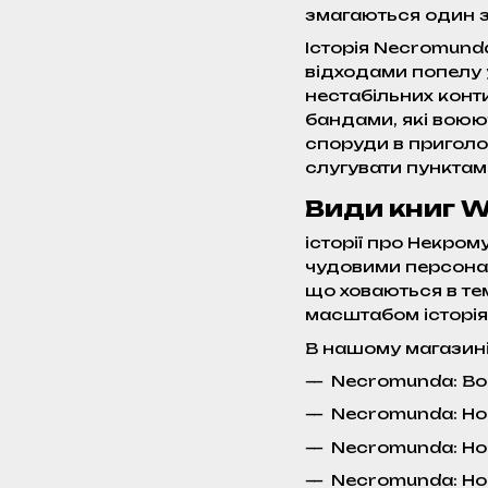
змагаються один з
Історія Necromund
відходами попелу у
нестабільних конти
бандами, які воюют
споруди в приголо
слугувати пунктам
Види книг 
історії про Некро
чудовими персонаж
що ховаються в те
масштабом історія
В нашому магазині
Necromunda: Boo
Necromunda: Hou
Necromunda: Hou
Necromunda: Hou