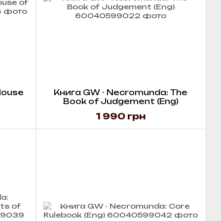
House
Книга GW - Necromunda: The
Book of Judgement (Eng)
1 990 грн