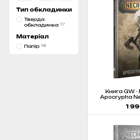
Тип обкладинки
Тверда
17
обкладинка
Матеріал
18
Папір
Книга GW -
Apocrypha Ne
(
1 99