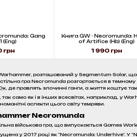
cromunda: Gang
Книга GW - Necromunda: 
1 (Eng)
of Artifice (Hb) (Eng)
 грн
1 990 грн
 Warhammer, розташований у Segmentum Solar, щ
Настільна гра Necromunda розгортається в темном
0к
, де правлять злочинні ганги, а життя коштує та
 так само як і в інших всесвітах, наприклад, у W
оманітні аспекти цього світу темряви.
rhammer Necromunda
ільна військова гра, що випускається Games Work
ущена у 2017 році як "Necromunda: Underhive". У 