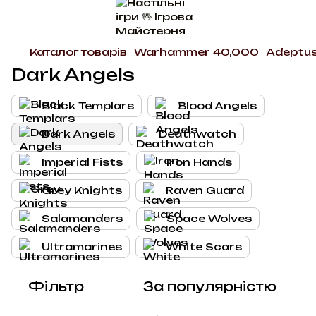
Каталог товарів
Warhammer 40,000
Adeptus
Dark Angels
Black Templars
Blood Angels
Dark Angels
Deathwatch
Imperial Fists
Iron Hands
Grey Knights
Raven Guard
Salamanders
Space Wolves
Ultramarines
White Scars
Фільтр
За популярністю