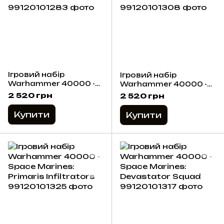
Ігровий набір
Ігровий набір
Warhammer 40000 -
Warhammer 40000 -
Space Marines:
Space Marines:
2 520 грн
2 520 грн
Assault Intercessors
Primaris Hellblasters
Купити
Купити