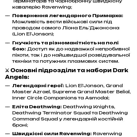
Термінаторів та чорнобронну швидкісну
кавалерію Ravenwing;
Повернення легендарного Примарха:
Можливість вести військові сили під
проводом самого Ліона Ель'Джонсона
(Lion El'Jonson);
Гнучкість та різноманітність на полі
бою:
Доступ як до надважкої непробивної
піхоти, так і до найшвидшої розвідувальної
техніки та потужних плазмових систем.
⚔️ Основні підрозділи та набори Dark
Angels:
Легендарні герої:
Lion El'Jonson, Grand
Master Azrael, Supreme Grand Master Belial,
Inner Circle Companions та Asmodai;
Еліта Deathwing:
Deathwing Knights,
Deathwing Terminator Squad та Deathwing
Command Squad у легендарній костійній
броні;
Швидкісні сили Ravenwing:
Ravenwing