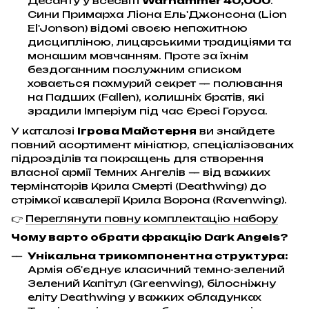
Десанту у всесвіті
Warhammer 40,000
.
Сини Примарха Ліона Ель'Джонсона (Lion
El'Jonson) відомі своєю непохитною
дисципліною, лицарськими традиціями та
монашим мовчанням. Проте за їхнім
бездоганним послужним списком
ховається похмурий секрет — полювання
на Падших (Fallen), колишніх братів, які
зрадили Імперіум під час Єресі Горуса.
У каталозі
Ігрова Майстерня
ви знайдете
повний асортимент мініатюр, спеціалізованих
підрозділів та покращень для створення
власної армії Темних Ангелів — від важких
термінаторів Крила Смерті (Deathwing) до
стрімкої кавалерії Крила Ворона (Ravenwing).
👉
Переглянути повну комплектацію набору
Чому варто обрати фракцію Dark Angels?
Унікальна трикомпонентна структура:
Армія об'єднує класичний темно-зелений
Зелений Капітул (Greenwing), білосніжну
еліту Deathwing у важких обладунках