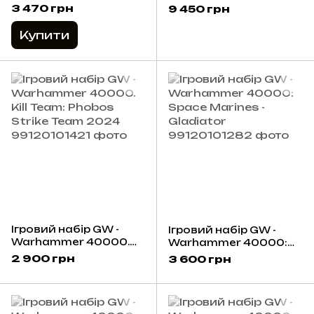
Space Marines:
Dark Angels
3 470 грн
9 450 грн
Primaris Impulsor
Battleforce - Inner
Circle Task Force
Купити
Ігровий набір GW -
Ігровий набір GW -
Warhammer 40000.
Warhammer 40000:
Kill Team: Phobos
Space Marines -
2 900 грн
3 600 грн
Strike Team 2024
Gladiator