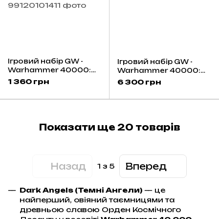
Ігровий набір GW -
Ігровий набір GW -
Warhammer 40000:
Warhammer 40000:
Dark Angels - Upgrades
Combat Patrol - Dark
1 360 грн
6 300 грн
and Transfers
Angels
Показати ще 20 товарів
Назад
Вперед
1
з 5
Dark Angels (Темні Ангели)
— це
найперший, овіяний таємницями та
древньою славою Орден Космічного