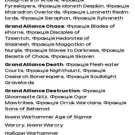
Fyreslayers
,
Фракція Idoneth Deepkin
,
Фракція
Kharadron Overlords
,
Фракція Lumineth Realm-
lords
,
Фракція Seraphon
,
Фракція Sylvaneth
Grand Alliance Chaos
:
Фракція Blades of
Khorne
,
Фракція Disciples of
Tzeentch
,
Фракція Hedonites of
Slaanesh
,
Фракція Maggotkin of
Nurgle
,
Фракція Slaves to Darkness
,
Фракція
Beasts of Chaos
,
Фракція Skaven
Grand Alliance Death
:
Фракція Flesh-eater
Courts
,
Фракція Nighthaunt
,
Фракція
Ossiarch Bonereapers
,
Фракція Soulblight
Gravelords
Grand Alliance Destruction
:
Фракція
Gloomspite Gitz
,
Фракція Ogor
Mawtribes
,
Фракція Orruk Warclans
,
Фракція
Sons of Behemat
Книги Warhammer Age of Sigmar
Warcry
,
Книги Warcry
Набори Warhammer