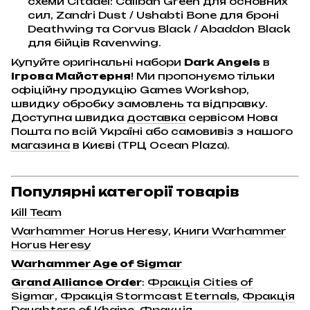
схеми Citadel: Caliban Green для основних
сил, Zandri Dust / Ushabti Bone для броні
Deathwing та Corvus Black / Abaddon Black
для бійців Ravenwing.
Купуйте оригінальні набори
Dark Angels
в
Ігрова Майстерня
! Ми пропонуємо тільки
офіційну продукцію Games Workshop,
швидку обробку замовлень та відправку.
Доступна швидка
доставка
сервісом Нова
Пошта по всій Україні або самовивіз з нашого
магазина
в Києві (ТРЦ Ocean Plaza).
Популярні категорії товарів
Kill Team
Warhammer Horus Heresy
,
Книги Warhammer
Horus Heresy
Warhammer Age of Sigmar
Grand Alliance Order
:
Фракція Cities of
Sigmar
,
Фракція Stormcast Eternals
,
Фракція
Daughters of Khaine
,
Фракція