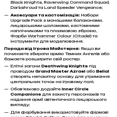
Black Knights, Ravenwing Command Squad,
Darkshroud та Land Speeder Vengeance;
Аксесуари та кастомізація:
Набори
Upgrade Pack з монашими балахонами,
лицарськими шоломами, кастомними
наплічниками та плазмовою зброєю,
Фарби Warhammer Colour (Citadel)
та
інструменти для моделювання.
Порада від Ігрова Майстерня:
Якщо ви
починаєте збирати армію Темних Ангелів або
бажаєте розширити свій ростер:
Елітні загони
Deathwing Knights
під
проводом
Grand Master Azrael
або
Belial
створять непохитну основу для утримання
центральних точок на ігровому полі;
Обов'язково додайте
Inner Circle
Companions
для захисту персонажів та
надання армії автентичного лицарського
вигляду;
Для фарбування використовуйте фірмові