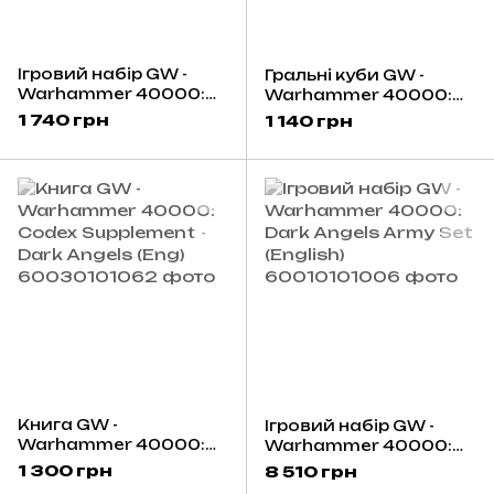
Ігровий набір GW -
Гральні куби GW -
Warhammer 40000:
Warhammer 40000:
Dark Angels - Asmodai
Dark Angels Dice
1 740 грн
1 140 грн
Master of Repentance
Книга GW -
Ігровий набір GW -
Warhammer 40000:
Warhammer 40000:
Codex Supplement -
Dark Angels Army Set
1 300 грн
8 510 грн
Dark Angels (Eng)
(English)