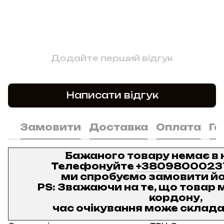
Додайте перший відгук
Написати відгук
Замовити
Доставка
Оплата
Га
Бажаного товару немає в 
Телефонуйте
+3809800023
ми спробуємо замовити йо
PS: Зважаючи на те, що товар м
кордону,
час очікування може складат