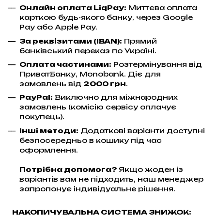
Онлайн оплата LiqPay
:
Миттєва оплата
карткою будь-якого банку, через Google
Pay або Apple Pay.
За реквізитами (IBAN):
Прямий
банківський переказ по Україні.
Оплата частинами:
Розтермінування від
ПриватБанку, Monobank. Діє для
замовлень від
2000 грн
.
PayPal:
Виключно для міжнародних
замовлень (комісію сервісу оплачує
покупець).
Інші методи:
Додаткові варіанти доступні
безпосередньо в кошику під час
оформлення.
Потрібна допомога?
Якщо жоден із
варіантів вам не підходить, наш менеджер
запропонує індивідуальне рішення.
НАКОПИЧУВАЛЬНА СИСТЕМА ЗНИЖОК: