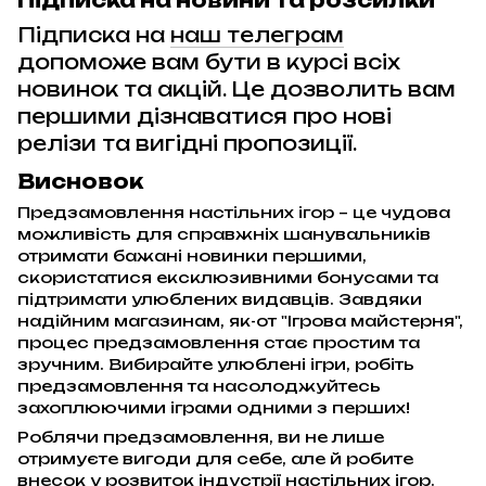
Підписка на новини та розсилки
Підписка на
наш телеграм
допоможе вам бути в курсі всіх
новинок та акцій. Це дозволить вам
першими дізнаватися про нові
релізи та вигідні пропозиції.
Висновок
Предзамовлення настільних ігор – це чудова
можливість для справжніх шанувальників
отримати бажані новинки першими,
скористатися ексклюзивними бонусами та
підтримати улюблених видавців. Завдяки
надійним магазинам, як-от "Ігрова майстерня",
процес предзамовлення стає простим та
зручним. Вибирайте улюблені ігри, робіть
предзамовлення та насолоджуйтесь
захоплюючими іграми одними з перших!
Роблячи предзамовлення, ви не лише
отримуєте вигоди для себе, але й робите
внесок у розвиток індустрії настільних ігор.