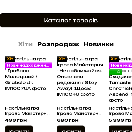
Каталог товарів
Хіти
Розпродаж
Новинки
Хіт
Хіт
Хіт
Нове надходження
4
Настільна гра
Настільна гра
Настільн
Ігрова Майстерня -
Ігрова Майстерня -
Ігрова М
Ґраболо
Не наближайся.
Тамашіі: 
499 грн
680 грн
5 399 г
Молодший /
Оновлена
Сходженн
Grabolo Jr.
редакція / Stay
Tamashii
Купити
Купити
Купит