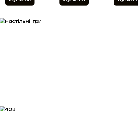
Away! (Щось)
Chronicle
Ascend