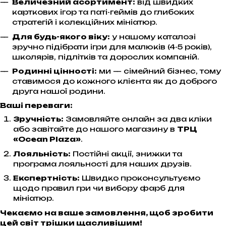
Величезний асортимент:
від швидких
карткових ігор та паті-геймів до глибоких
стратегій і колекційних мініатюр.
Для будь-якого віку:
у нашому каталозі
зручно підібрати ігри для малюків (4-5 років),
школярів, підлітків та дорослих компаній.
Родинні цінності:
ми — сімейний бізнес, тому
ставимося до кожного клієнта як до доброго
друга нашої родини.
Ваші переваги:
Зручність:
Замовляйте онлайн за два кліки
або завітайте до нашого магазину в
ТРЦ
«Ocean Plaza»
.
Лояльність:
Постійні акції, знижки та
програма лояльності для наших друзів.
Експертність:
Швидко проконсультуємо
щодо правил гри чи вибору фарб для
мініатюр.
Чекаємо на ваше замовлення, щоб зробити
цей світ трішки щасливішим!