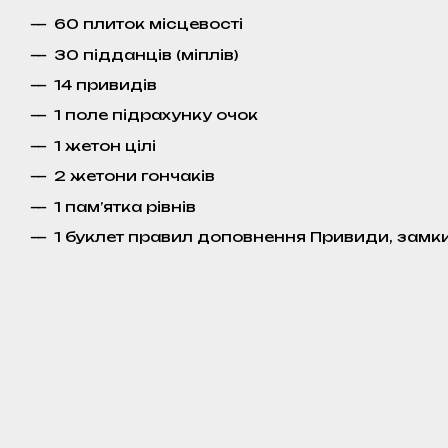
60 плиток місцевості
30 підданців (міплів)
14 привидів
1 поле підрахунку очок
1 жетон цілі
2 жетони гончаків
1 пам’ятка рівнів
1 буклет правил доповнення Привиди, замки