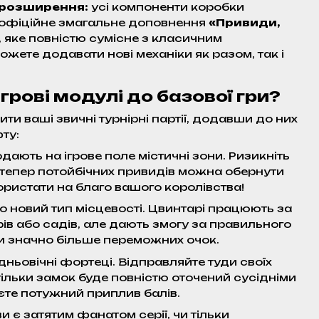
 розширення:
усі компоненти коробки
офіційне змагальне доповнення
«Привиди,
, яке повністю сумісне з класичним
можете додавати нові механіки як разом, так і
грові модулі до базової гри?
ти ваші звичні турнірні партії, додавши до них
ту:
дають на ігрове поле містичні зони. Ризикніть
е тепер потойбічних привидів можна обернути
користати на благо вашого королівства!
 новий тип місцевості. Цвинтарі працюють за
в або садів, але дають змогу за правильного
и значно більше переможних очок.
дньовічні фортеці. Відправляйте туди своїх
к тільки замок буде повністю оточений сусідніми
єте потужний приплив балів.
ви є затятим фанатом серії, чи тільки