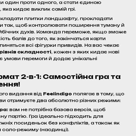
ки один проти одного, а стати єдиною
яка кидає виклик самій грі.
икладати плитки ландшафту, прокладати
ки так, щоб контролювати поширення туману й
йбічних духів. Команда переможе, якщо зможе
ість балів до того, як закінчаться карти
опиняться всі фігурки привидів. На вас чекає
 рівнів складності
, кожен з яких кидає нові
ює умови перемоги й додає унікальні
мат 2-в-1: Самостійна гра та
ення!
ого видання від
Feelindigo
полягає в тому, що
ви отримуєте два абсолютно різних режими:
ра:
вам не потрібна базова версія, щоб
ну партію. Гра ідеально підходить для
ужніх посиденьок без конфліктів, а також як
я соло-режиму (наодинці).