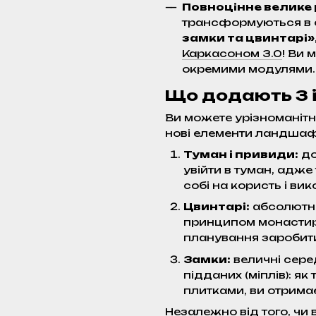
Повноцінне велике
трансформуються в 
замки та цвинтарі»
Каркасоном 3.0
! Ви 
окремими модулями.
Що додають 3 і
Ви можете урізноманітни
нові елементи ландшаф
Туман і привиди:
до
увійти в туман, адж
собі на користь і ви
Цвинтарі:
абсолютно
принципом монастирі
планування заробит
Замки:
величні сере
підданих (міплів): я
плитками, ви отрима
Незалежно від того, чи 