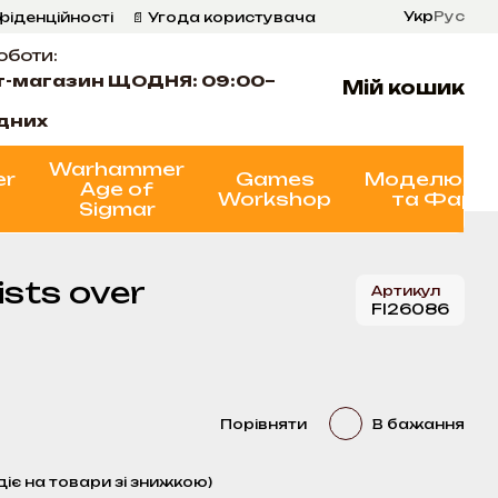
Укр
Рус
фіденційності
📄 Угода користувача
оботи:
т-магазин ЩОДНЯ: 09:00–
Мій кошик
ідних
Warhammer
er
Games
Моделюва
Age of
Workshop
та Фарб
Sigmar
sts over
Артикул
FI26086
Порівняти
В бажання
діє на товари зі знижкою)