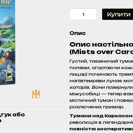
Купити
Опис
Опис настільно
(Mists over Ca
Густий, таємничий тума
полями, огортаючи коже
лицарі починають тремт
напівтемряви лунає мо
катарів. Вони повернули
міжусобиці — тепер вам
містичний туман і пове
розлючених примар.
дгук або
Тумани над Каркасоно
р
революція в легендарні
повністю кооператив