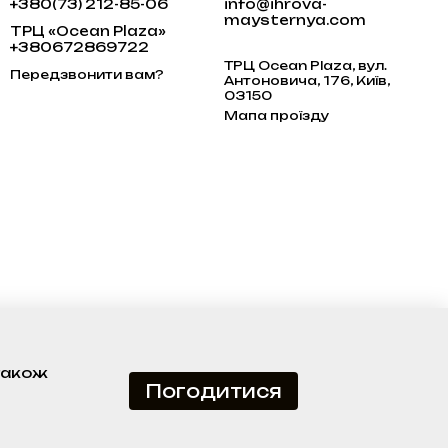
+380(73) 212-85-06
info@ihrova-
maysternya.com
ТРЦ «Ocean Plaza»
+380672869722
ТРЦ Ocean Plaza, вул.
Передзвонити вам?
Антоновича, 176, Київ,
03150
Мапа проїзду
 також
Погодитися
я