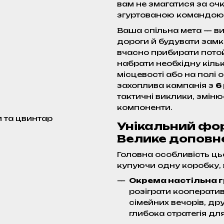
вам не змагатися за оч
згуртованою командою, 
Ваша спільна мета — в
дороги й будувати зам
вчасно прибирати пото
набрати необхідну кільк
місцевості або на полі 
захоплива кампанія з
6
тактичні виклики, змін
компоненти.
 та цвинтар
Унікальний фор
Велике доповн
Головна особливість ць
купуючи одну коробку, 
Окрема настільна г
розіграти кооператив
сімейних вечорів, др
глибока стратегія дл