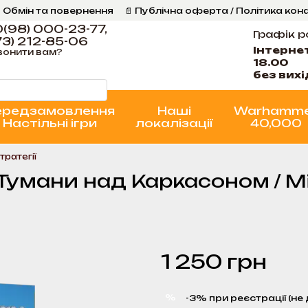
 Обмін та повернення
📄 Публічна оферта / Політика кон
Програма Лояльності
Стан проєктів
(98) 000-23-77,
Графік р
3) 212-85-06
Інтерне
вонити вам?
18.00
без вих
ередзамовлення
Наші
Warhamm
Настільні ігри
локалізації
40,000
тратегії
- Тумани над Каркасоном / Mi
1 250 грн
%
-3% при реєстрації (не 