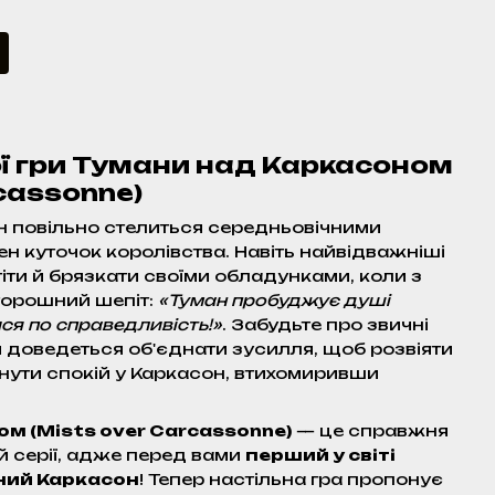
ї гри Тумани над Каркасоном
rcassonne)
н повільно стелиться середньовічними
н куточок королівства. Навіть найвідважніші
іти й брязкати своїми обладунками, коли з
торошний шепіт:
«Туман пробуджує душі
ся по справедливість!»
. Забудьте про звичні
 доведеться об'єднати зусилля, щоб розвіяти
рнути спокій у Каркасон, втихомиривши
м (Mists over Carcassonne)
— це справжня
й серії, адже перед вами
перший у світі
ний Каркасон
! Тепер настільна гра пропонує