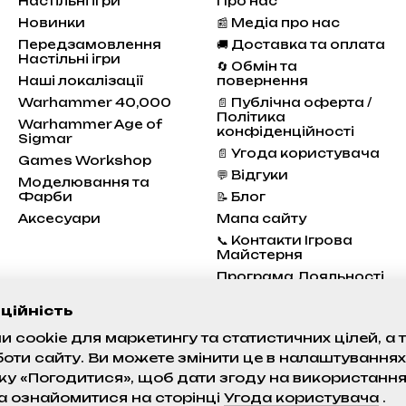
Настільні ігри
Про нас
Новинки
📰 Медіа про нас
Передзамовлення
🚚 Доставка та оплата
Настільні ігри
🔄 Обмін та
Наші локалізації
повернення
Warhammer 40,000
📄 Публічна оферта /
Політика
Warhammer Age of
конфіденційності
Sigmar
📄 Угода користувача
Games Workshop
💬 Відгуки
Моделювання та
Фарби
📝 Блог
Аксесуари
Мапа сайту
📞 Контакти Ігрова
Майстерня
Програма Лояльності
Стан проєктів
ційність
 cookie для маркетингу та статистичних цілей, а
Ми в соцмережах
боти сайту. Ви можете змінити це в налаштуваннях
ку «Погодитися», щоб дати згоду на використанн
а ознайомитися на сторінці
Угода користувача
.